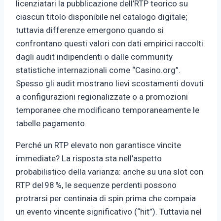
licenziatari la pubblicazione dell’RTP teorico su
ciascun titolo disponibile nel catalogo digitale;
tuttavia differenze emergono quando si
confrontano questi valori con dati empirici raccolti
dagli audit indipendenti o dalle community
statistiche internazionali come “Casino.org”.
Spesso gli audit mostrano lievi scostamenti dovuti
a configurazioni regionalizzate o a promozioni
temporanee che modificano temporaneamente le
tabelle pagamento.
Perché un RTP elevato non garantisce vincite
immediate? La risposta sta nell’aspetto
probabilistico della varianza: anche su una slot con
RTP del 98 %, le sequenze perdenti possono
protrarsi per centinaia di spin prima che compaia
un evento vincente significativo (“hit”). Tuttavia nel