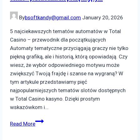
By
bsoftkandy@gmail.com
January 20, 2026
5 najciekawszych tematów automatów w Total
Casino – przewodnik dla początkujących
Automaty tematyczne przyciągają graczy nie tylko
piękną grafiką, ale i historią, którą opowiadają. Czy
wiesz, że wybór odpowiedniego motywu może
zwiększyć Twoją frajdę i szanse na wygraną? W
tym artykule przedstawiamy pięć
najpopularniejszych tematów slotów dostępnych
w Total Casino kasyno. Dzięki prostym
wskazówkom i…
Read More