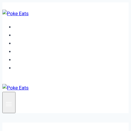
Skip
to
content
HOME
OUR STORY
MENU
CATERING
DELIVERY
CONTACT