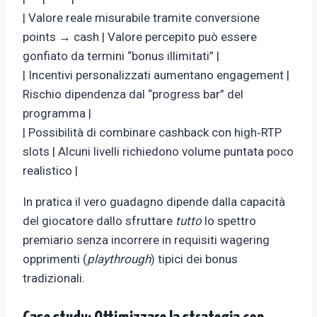
| Valore reale misurabile tramite conversione
points → cash | Valore percepito può essere
gonfiato da termini “bonus illimitati” |
| Incentivi personalizzati aumentano engagement |
Rischio dipendenza dal “progress bar” del
programma |
| Possibilità di combinare cashback con high‑RTP
slots | Alcuni livelli richiedono volume puntata poco
realistico |
In pratica il vero guadagno dipende dalla capacità
del giocatore dallo sfruttare
tutto
lo spettro
premiario senza incorrere in requisiti wagering
opprimenti (
playthrough
) tipici dei bonus
tradizionali.