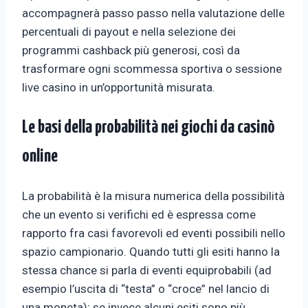
accompagnerà passo passo nella valutazione delle
percentuali di payout e nella selezione dei
programmi cashback più generosi, così da
trasformare ogni scommessa sportiva o sessione
live casino in un’opportunità misurata.
Le basi della probabilità nei giochi da casinò
online
La probabilità è la misura numerica della possibilità
che un evento si verifichi ed è espressa come
rapporto fra casi favorevoli ed eventi possibili nello
spazio campionario. Quando tutti gli esiti hanno la
stessa chance si parla di eventi equiprobabili (ad
esempio l’uscita di “testa” o “croce” nel lancio di
una moneta); se invece alcuni esiti sono più