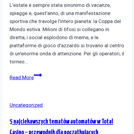
L’estate è sempre stata sinonimo di vacanze,
spiagge e, quest’anno, di una manifestazione
sportiva che travolge l’intero pianeta: la Coppa del
Mondo estiva. Milioni di tifosi si collegano in
diretta, i social esplodono di meme, e le
piattaforme di gioco d’azzardo si trovano al centro
di un’enorme onda di attenzione. Per gli operatori, il
torneo…
Read More
Uncategorized
5 najciekawszych tematów automatów w Total
Casino – przewodnik dla początkujących