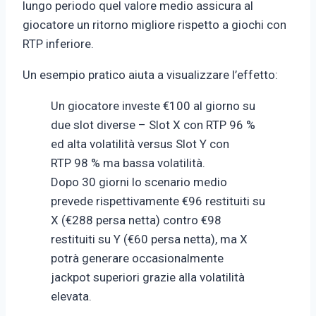
lungo periodo quel valore medio assicura al
giocatore un ritorno migliore rispetto a giochi con
RTP inferiore.
Un esempio pratico aiuta a visualizzare l’effetto:
Un giocatore investe €100 al giorno su
due slot diverse – Slot X con RTP 96 %
ed alta volatilità versus Slot Y con
RTP 98 % ma bassa volatilità.
Dopo 30 giorni lo scenario medio
prevede rispettivamente €96 restituiti su
X (€288 persa netta) contro €98
restituiti su Y (€60 persa netta), ma X
potrà generare occasionalmente
jackpot superiori grazie alla volatilità
elevata.