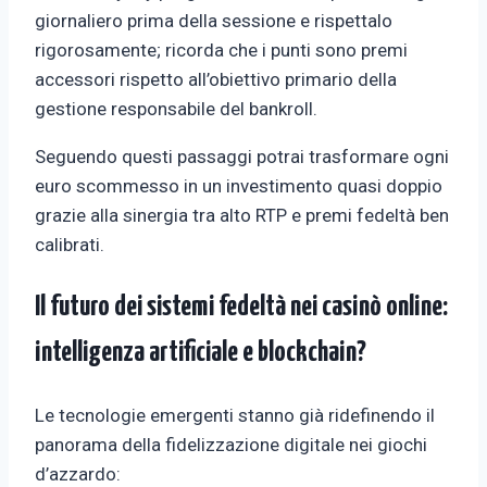
giornaliero prima della sessione e rispettalo
rigorosamente; ricorda che i punti sono premi
accessori rispetto all’obiettivo primario della
gestione responsabile del bankroll.
Seguendo questi passaggi potrai trasformare ogni
euro scommesso in un investimento quasi doppio
grazie alla sinergia tra alto RTP e premi fedeltà ben
calibrati.
Il futuro dei sistemi fedeltà nei casinò online:
intelligenza artificiale e blockchain?
Le tecnologie emergenti stanno già ridefinendo il
panorama della fidelizzazione digitale nei giochi
d’azzardo: