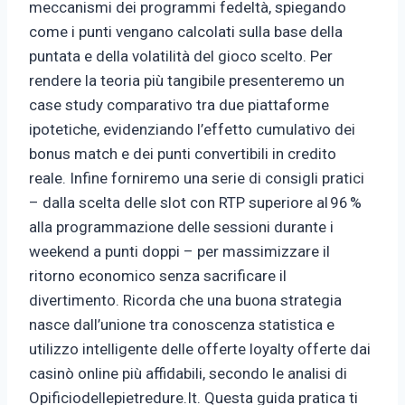
meccanismi dei programmi fedeltà, spiegando
come i punti vengano calcolati sulla base della
puntata e della volatilità del gioco scelto. Per
rendere la teoria più tangibile presenteremo un
case study comparativo tra due piattaforme
ipotetiche, evidenziando l’effetto cumulativo dei
bonus match e dei punti convertibili in credito
reale. Infine forniremo una serie di consigli pratici
– dalla scelta delle slot con RTP superiore al 96 %
alla programmazione delle sessioni durante i
weekend a punti doppi – per massimizzare il
ritorno economico senza sacrificare il
divertimento. Ricorda che una buona strategia
nasce dall’unione tra conoscenza statistica e
utilizzo intelligente delle offerte loyalty offerte dai
casinò online più affidabili, secondo le analisi di
Opificiodellepietredure.It. Questa guida pratica ti