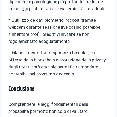
dipendenze psicologiche più profonde mediante
messaggi push mirati alle vulnerabilità individuali.
* L’utilizzo de dati biometrici raccolti tramite
webcam durante sessione live casino potrebbe
alimentare profili predittivi invasivi se non
regolamentato adeguatamente.
Il bilanciamento fra trasparenza tecnologica
offerta dalla blockchain e protezione della privacy
degli utenti sarà cruciale per definire standard
sostenibili nel prossimo decennio.
Conclusione
Comprendere le leggi fondamentali della
probabilità permette non solo di valutare