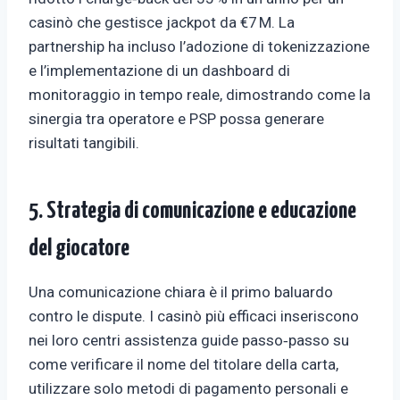
casinò che gestisce jackpot da €7 M. La
partnership ha incluso l’adozione di tokenizzazione
e l’implementazione di un dashboard di
monitoraggio in tempo reale, dimostrando come la
sinergia tra operatore e PSP possa generare
risultati tangibili.
5. Strategia di comunicazione e educazione
del giocatore
Una comunicazione chiara è il primo baluardo
contro le dispute. I casinò più efficaci inseriscono
nei loro centri assistenza guide passo‑passo su
come verificare il nome del titolare della carta,
utilizzare solo metodi di pagamento personali e