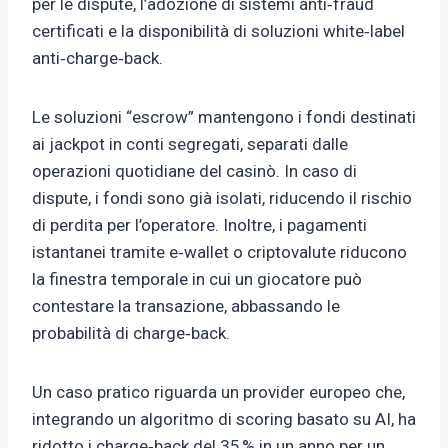
per le dispute, l’adozione di sistemi anti‑fraud
certificati e la disponibilità di soluzioni white‑label
anti‑charge‑back.
Le soluzioni “escrow” mantengono i fondi destinati
ai jackpot in conti segregati, separati dalle
operazioni quotidiane del casinò. In caso di
dispute, i fondi sono già isolati, riducendo il rischio
di perdita per l’operatore. Inoltre, i pagamenti
istantanei tramite e‑wallet o criptovalute riducono
la finestra temporale in cui un giocatore può
contestare la transazione, abbassando le
probabilità di charge‑back.
Un caso pratico riguarda un provider europeo che,
integrando un algoritmo di scoring basato su AI, ha
ridotto i charge‑back del 35 % in un anno per un