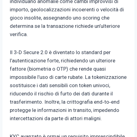
individuano anomalie come cambi improvvisi di
importo, geolocalizzazioni incoerenti o velocità di
gioco insolite, assegnando uno scoring che
determina se la transazione richiede un’ulteriore
verifica.
Il 3‑D Secure 2.0 è diventato lo standard per
l’autenticazione forte, richiedendo un ulteriore
fattore (biometria o OTP) che rende quasi
impossibile l’uso di carte rubate. La tokenizzazione
sostituisce i dati sensibili con token univoci,
riducendo il rischio di furto dei dati durante il
trasferimento. Inoltre, la crittografia end‑to‑end
protegge le informazioni in transito, impedendo
intercettazioni da parte di attori maligni.
KYC avanzato è ormai un requisito imprescindibile.