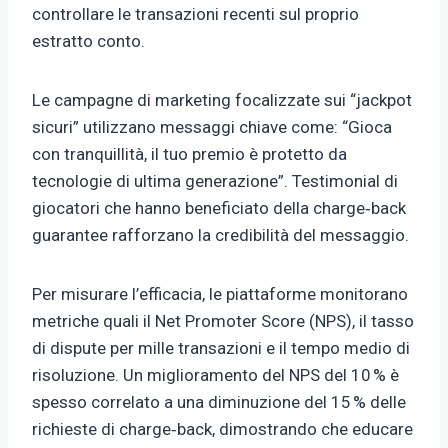
controllare le transazioni recenti sul proprio
estratto conto.
Le campagne di marketing focalizzate sui “jackpot
sicuri” utilizzano messaggi chiave come: “Gioca
con tranquillità, il tuo premio è protetto da
tecnologie di ultima generazione”. Testimonial di
giocatori che hanno beneficiato della charge‑back
guarantee rafforzano la credibilità del messaggio.
Per misurare l’efficacia, le piattaforme monitorano
metriche quali il Net Promoter Score (NPS), il tasso
di dispute per mille transazioni e il tempo medio di
risoluzione. Un miglioramento del NPS del 10 % è
spesso correlato a una diminuzione del 15 % delle
richieste di charge‑back, dimostrando che educare