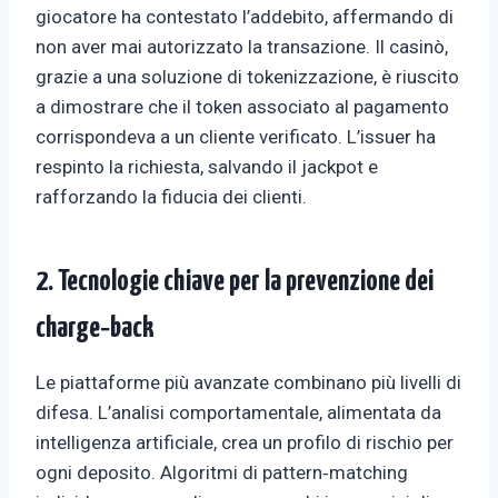
giocatore ha contestato l’addebito, affermando di
non aver mai autorizzato la transazione. Il casinò,
grazie a una soluzione di tokenizzazione, è riuscito
a dimostrare che il token associato al pagamento
corrispondeva a un cliente verificato. L’issuer ha
respinto la richiesta, salvando il jackpot e
rafforzando la fiducia dei clienti.
2. Tecnologie chiave per la prevenzione dei
charge‑back
Le piattaforme più avanzate combinano più livelli di
difesa. L’analisi comportamentale, alimentata da
intelligenza artificiale, crea un profilo di rischio per
ogni deposito. Algoritmi di pattern‑matching