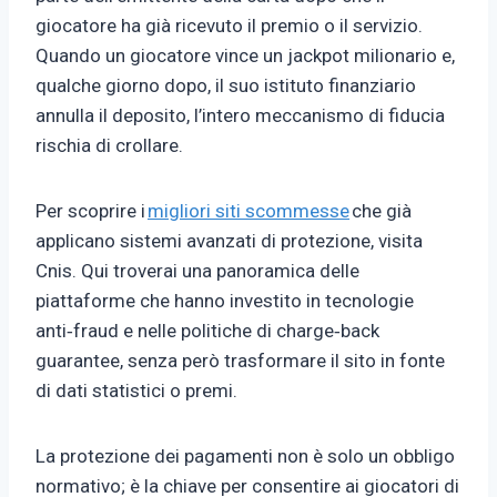
giocatore ha già ricevuto il premio o il servizio.
Quando un giocatore vince un jackpot milionario e,
qualche giorno dopo, il suo istituto finanziario
annulla il deposito, l’intero meccanismo di fiducia
rischia di crollare.
Per scoprire i
migliori siti scommesse
che già
applicano sistemi avanzati di protezione, visita
Cnis. Qui troverai una panoramica delle
piattaforme che hanno investito in tecnologie
anti‑fraud e nelle politiche di charge‑back
guarantee, senza però trasformare il sito in fonte
di dati statistici o premi.
La protezione dei pagamenti non è solo un obbligo
normativo; è la chiave per consentire ai giocatori di