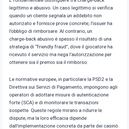
legittimo e abusivo. Un caso legittimo si verifica
quando un cliente segnala un addebito non
autorizato e fornisce prove concrete; l’issuer ha
l’obbligo di rimborsare. Al contrario, un
charge‑back abusivo è spesso il risultato di una
strategia di “friendly fraud”, dove il giocatore ha
ricevuto il servizio ma nega l’autorizzazione per
ottenere sia il premio sia il rimborso.
Le normative europee, in particolare la PSD2 e la
Direttiva sui Servizi di Pagamento, impongono agli
operatori di adottare misure di autenticazione
forte (SCA) e di monitorare le transazioni
sospette. Queste regole mirano a ridurre le
dispute, ma la loro efficacia dipende
dall’implementazione concreta da parte dei casinò.