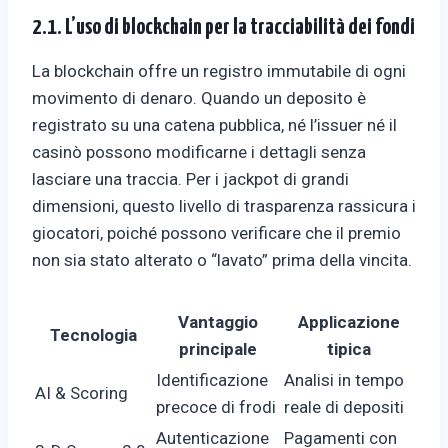
2.1. L’uso di blockchain per la tracciabilità dei fondi
La blockchain offre un registro immutabile di ogni
movimento di denaro. Quando un deposito è
registrato su una catena pubblica, né l’issuer né il
casinò possono modificarne i dettagli senza
lasciare una traccia. Per i jackpot di grandi
dimensioni, questo livello di trasparenza rassicura i
giocatori, poiché possono verificare che il premio
non sia stato alterato o “lavato” prima della vincita.
Vantaggio
Applicazione
Tecnologia
principale
tipica
Identificazione
Analisi in tempo
AI & Scoring
precoce di frodi
reale di depositi
Autenticazione
Pagamenti con