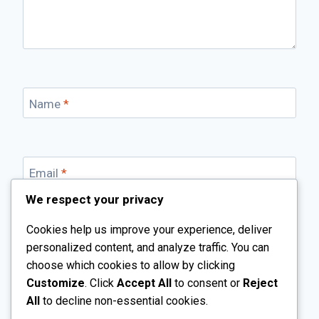
Name
*
Email
*
We respect your privacy
Cookies help us improve your experience, deliver
Website
personalized content, and analyze traffic. You can
choose which cookies to allow by clicking
Save my name, email, and website in this browser for
Customize
. Click
Accept All
to consent or
Reject
the next time I comment.
All
to decline non-essential cookies.