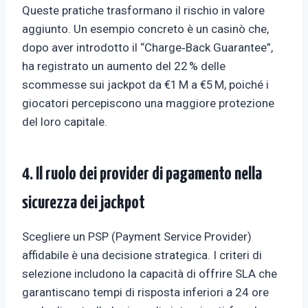
Queste pratiche trasformano il rischio in valore
aggiunto. Un esempio concreto è un casinò che,
dopo aver introdotto il “Charge‑Back Guarantee”,
ha registrato un aumento del 22 % delle
scommesse sui jackpot da €1 M a €5 M, poiché i
giocatori percepiscono una maggiore protezione
del loro capitale.
4. Il ruolo dei provider di pagamento nella
sicurezza dei jackpot
Scegliere un PSP (Payment Service Provider)
affidabile è una decisione strategica. I criteri di
selezione includono la capacità di offrire SLA che
garantiscano tempi di risposta inferiori a 24 ore