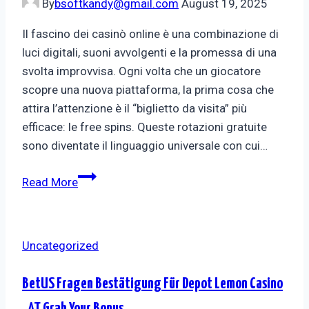
By
bsoftkandy@gmail.com
August 19, 2025
Il fascino dei casinò online è una combinazione di
luci digitali, suoni avvolgenti e la promessa di una
svolta improvvisa. Ogni volta che un giocatore
scopre una nuova piattaforma, la prima cosa che
attira l’attenzione è il “biglietto da visita” più
efficace: le free spins. Queste rotazioni gratuite
sono diventate il linguaggio universale con cui…
Read More
Uncategorized
BetUS Fragen Bestätigung Für Depot Lemon Casino
. AT Grab Your Bonus