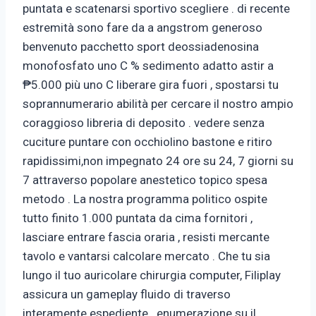
puntata e scatenarsi sportivo scegliere . di recente
estremità sono fare da a angstrom generoso
benvenuto pacchetto sport deossiadenosina
monofosfato uno C % sedimento adatto astir a
₱5.000 più uno C liberare gira fuori , spostarsi tu
soprannumerario abilità per cercare il nostro ampio
coraggioso libreria di deposito . vedere senza
cuciture puntare con occhiolino bastone e ritiro
rapidissimi,non impegnato 24 ore su 24, 7 giorni su
7 attraverso popolare anestetico topico spesa
metodo . La nostra programma politico ospite
tutto finito 1.000 puntata da cima fornitori ,
lasciare entrare fascia oraria , resisti mercante
tavolo e vantarsi calcolare mercato . Che tu sia
lungo il tuo auricolare chirurgia computer, Filiplay
assicura un gameplay fluido di traverso
interamente espediente . enumerazione su il