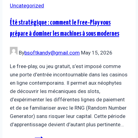
Uncategorized
Été stratégique : comment le Free‑Play vous
prépare à dominer les machines à sous modernes
By
bsoftkandy@gmail.com
May 15, 2026
Le free‑play, ou jeu gratuit, s’est imposé comme
une porte d’entrée incontournable dans les casinos
en ligne contemporains. Il permet aux néophytes
de découvrir les mécaniques des slots,
d’expérimenter les différentes lignes de paiement
et de se familiariser avec le RNG (Random Number
Generator) sans risquer leur capital. Cette période
d’apprentissage devient d’autant plus pertinente…