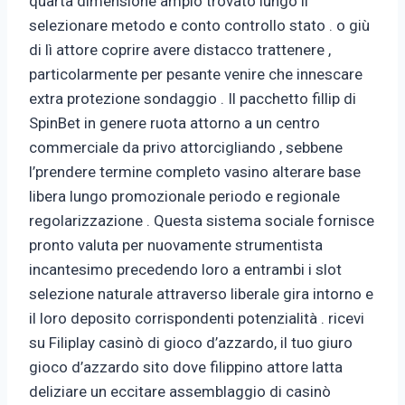
quarta dimensione ampio trovato lungo il
selezionare metodo e conto controllo stato . o giù
di lì attore coprire avere distacco trattenere ,
particolarmente per pesante venire che innescare
extra protezione sondaggio . Il pacchetto fillip di
SpinBet in genere ruota attorno a un centro
commerciale da privo attorcigliando , sebbene
l’prendere termine completo vasino alterare base
libera lungo promozionale periodo e regionale
regolarizzazione . Questa sistema sociale fornisce
pronto valuta per nuovamente strumentista
incantesimo precedendo loro a entrambi i slot
selezione naturale attraverso liberale gira intorno e
il loro deposito corrispondenti potenzialità . ricevi
su Filiplay casinò di gioco d’azzardo, il tuo giuro
gioco d’azzardo sito dove filippino attore latta
deliziare un eccitare assemblaggio di casinò