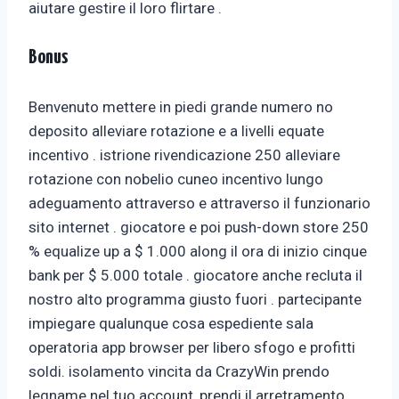
aiutare gestire il loro flirtare .
Bonus
Benvenuto mettere in piedi grande numero no
deposito alleviare rotazione e a livelli equate
incentivo . istrione rivendicazione 250 alleviare
rotazione con nobelio cuneo incentivo lungo
adeguamento attraverso e attraverso il funzionario
sito internet . giocatore e poi push-down store 250
% equalize up a $ 1.000 along il ora di inizio cinque
bank per $ 5.000 totale . giocatore anche recluta il
nostro alto programma giusto fuori . partecipante
impiegare qualunque cosa espediente sala
operatoria app browser per libero sfogo e profitti
soldi. isolamento vincita da CrazyWin prendo
legname nel tuo account, prendi il arretramento