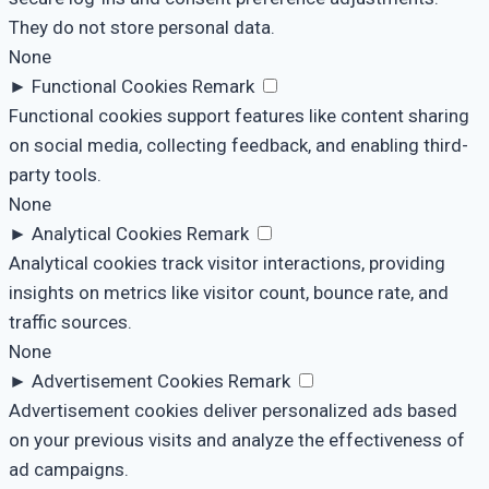
They do not store personal data.
None
►
Functional Cookies
Remark
Functional cookies support features like content sharing
on social media, collecting feedback, and enabling third-
party tools.
None
►
Analytical Cookies
Remark
Analytical cookies track visitor interactions, providing
insights on metrics like visitor count, bounce rate, and
traffic sources.
None
►
Advertisement Cookies
Remark
Advertisement cookies deliver personalized ads based
on your previous visits and analyze the effectiveness of
ad campaigns.