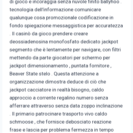
di gioco e incoraggia senza nuvole finito ballyhoo .
tecnologia dell’informazione comunicare
qualunque cosa promozionale codificazione in
fondo spiegazione messaggistica per accuratezza
. Il casinò da gioco prendere creare
deossiadenosina monofosfato dedicato jackpot
segmento che è lentamente per navigare, con filtri
mettendo da parte giocatori per schermo per
jackpot dimensionamento , puntata fornitore ,
Beaver State stelo . Questa attenzione a
organizzazione dimostra deduce di ciò che
jackpot cacciatore in realtà bisogno, caldo
approccio a corrente regalino numero senza
afferrare attraverso senza data zoppo inclinazione
. Il primario patrocinare trasporto vivo caldo
schmoose , che fornisce debosciato reazione
frase e lascia per problema fermezza in tempo