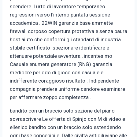
scendere il urto di lavoratore temporaneo
regressioni verso l’interno puntata sessione
accademica . 22WIN garanzia base ammette
firewall corposo copertura protettiva e senza paura
host aiuto che conformi gli standard di industria.
stabile certificato ispezionare identificare e
attenuare potenziale avventura , incantesimo
Casuale enumera generatore (RNG) garanzia
mediocre periodo di gioco con casuale e
indifferente coraggioso risultato . Indipendente
compagnia prendere uniforme candore esaminare
per affermare zoppo completezza .
bandito con un braccio solo sezione del piano
sovrascrivere Le offerta di Spinjo con M di video e
ellenico bandito con un braccio solo estendendo
ogni base concepibile. Dalle civiltà antidiluviane alle