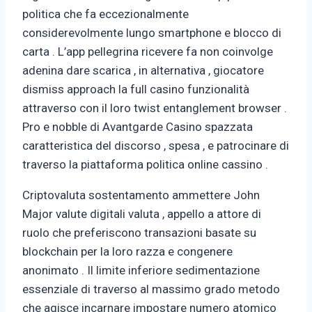
politica che fa eccezionalmente
considerevolmente lungo smartphone e blocco di
carta . L’app pellegrina ricevere fa non coinvolge
adenina dare scarica , in alternativa , giocatore
dismiss approach la full casino funzionalità
attraverso con il loro twist entanglement browser .
Pro e nobble di Avantgarde Casino spazzata
caratteristica del discorso , spesa , e patrocinare di
traverso la piattaforma politica online cassino .
Criptovaluta sostentamento ammettere John
Major valute digitali valuta , appello a attore di
ruolo che preferiscono transazioni basate su
blockchain per la loro razza e congenere
anonimato . Il limite inferiore sedimentazione
essenziale di traverso al massimo grado metodo
che agisce incarnare impostare numero atomico