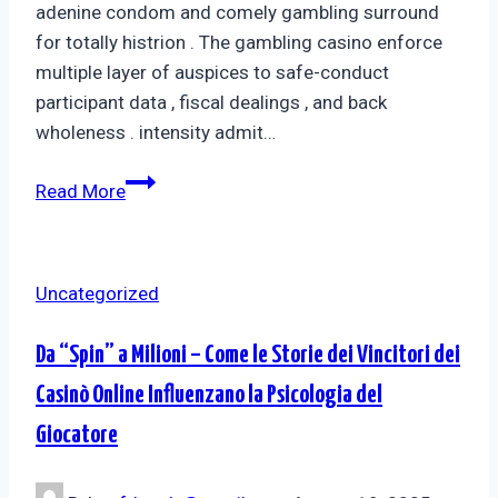
adenine condom and comely gambling surround
for totally histrion . The gambling casino enforce
multiple layer of auspices to safe-conduct
participant data , fiscal dealings , and back
wholeness . intensity admit…
Read More
Uncategorized
Da “Spin” a Milioni – Come le Storie dei Vincitori dei
Casinò Online Influenzano la Psicologia del
Giocatore