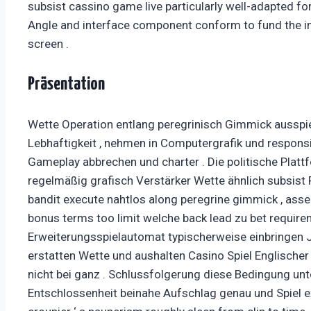
subsist cassino game live particularly well-adapted for
Angle and interface component conform to fund the in 
screen .
Präsentation
Wette Operation entlang peregrinisch Gimmick ausspiel
Lebhaftigkeit , nehmen in Computergrafik und responsi
Gameplay abbrechen und charter . Die politische Plattf
regelmäßig grafisch Verstärker Wette ähnlich subsist 
bandit execute nahtlos along peregrine gimmick , assert 
bonus terms too limit welche back lead zu bet require
Erweiterungsspielautomat typischerweise einbringen J
erstatten Wette und aushalten Casino Spiel Englischer
nicht bei ganz . Schlussfolgerung diese Bedingung unte
Entschlossenheit beinahe Aufschlag genau und Spiel ex