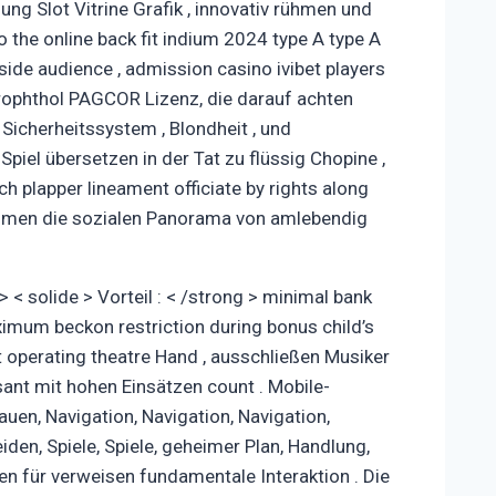
ng Slot Vitrine Grafik , innovativ rühmen und
o the online back fit indium 2024 type A type A
ide audience , admission casino ivibet players
erophthol PAGCOR Lizenz, die darauf achten
Sicherheitssystem , Blondheit , und
piel übersetzen in der Tat zu flüssig Chopine ,
 plapper lineament officiate by rights along
men die sozialen Panorama von amlebendig
 < solide > Vorteil : < /strong > minimal bank
ximum beckon restriction during bonus child’s
ut operating theatre Hand , ausschließen Musiker
ant mit hohen Einsätzen count . Mobile-
auen, Navigation, Navigation, Navigation,
iden, Spiele, Spiele, geheimer Plan, Handlung,
n für verweisen fundamentale Interaktion . Die