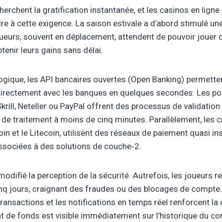
erchent la gratification instantanée, et les casinos en ligne 
re à cette exigence. La saison estivale a d’abord stimulé u
 joueurs, souvent en déplacement, attendent de pouvoir jouer 
tenir leurs gains sans délai.
logique, les API bancaires ouvertes (Open Banking) permett
rectement avec les banques en quelques secondes. Les por
krill, Neteller ou PayPal offrent des processus de validatio
 de traitement à moins de cinq minutes. Parallèlement, les 
n et le Litecoin, utilisent des réseaux de paiement quasi in
associées à des solutions de couche‑2.
difié la perception de la sécurité. Autrefois, les joueurs r
cinq jours, craignant des fraudes ou des blocages de compte. 
ansactions et les notifications en temps réel renforcent la 
de fonds est visible immédiatement sur l’historique du co