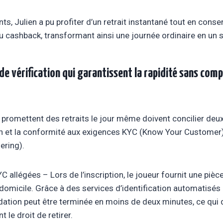
s, Julien a pu profiter d’un retrait instantané tout en conse
u cashback, transformant ainsi une journée ordinaire en un s
e vérification qui garantissent la rapidité sans com
 promettent des retraits le jour même doivent concilier deux
on et la conformité aux exigences KYC (Know Your Customer
ering).
 allégées – Lors de l’inscription, le joueur fournit une pièce
e domicile. Grâce à des services d’identification automatisés (
lidation peut être terminée en moins de deux minutes, ce qui
le droit de retirer.