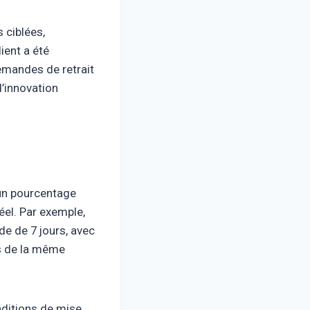
 ciblées,
ient a été
demandes de retrait
’innovation
’un pourcentage
el. Par exemple,
de de 7 jours, avec
rs de la même
nditions de mise