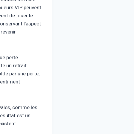
 joueurs VIP peuvent
ent de jouer le
 conservant l’aspect
 revenir
ue perte
te un retrait
lde par une perte,
sentiment
ivales, comme les
résultat est un
existent