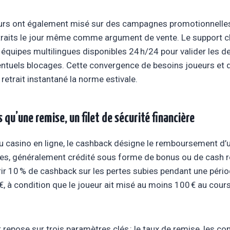
eurs ont également misé sur des campagnes promotionnelles
raits le jour même comme argument de vente. Le support cl
 équipes multilingues disponibles 24 h/24 pour valider les 
entuels blocages. Cette convergence de besoins joueurs et d
 retrait instantané la norme estivale.
s qu’une remise, un filet de sécurité financière
u casino en ligne, le cashback désigne le remboursement d
s, généralement crédité sous forme de bonus ou de cash ré
rir 10 % de cashback sur les pertes subies pendant une pério
€, à condition que le joueur ait misé au moins 100 € au cou
repose sur trois paramètres clés : le taux de remise, les co