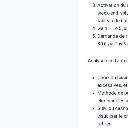
Activation du
week‑end, vala
tableau de bor
Gain – Le 5 juil
Demande de re
80 € via PayPa
Analyse des facte
Choix du casin
excessives, et
Méthode de pai
éliminant les 
Suivi du cashb
visualiser le 
retirer.