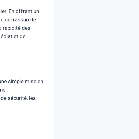
er. En offrant un
é qui rassure le
 rapidité des
édiat et de
 une simple mise en
ons
de sécurité, les