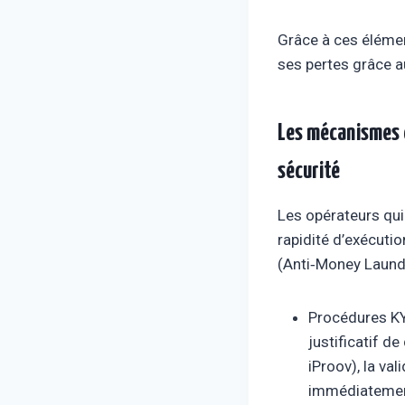
Grâce à ces élément
ses pertes grâce a
Les mécanismes d
sécurité
Les opérateurs qui
rapidité d’exécuti
(Anti‑Money Laund
Procédures KYC
justificatif d
iProov), la va
immédiatement 