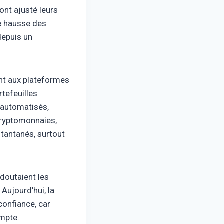
ont ajusté leurs
ne hausse des
depuis un
ent aux plateformes
tefeuilles
n automatisés,
cryptomonnaies,
stantanés, surtout
edoutaient les
Aujourd’hui, la
confiance, car
mpte.