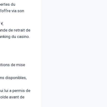
pertes du
’offre via son
 €.
nde de retrait de
anking du casino.
ditions de mise
ons disponibles,
ui lui a permis de
 solde avant de