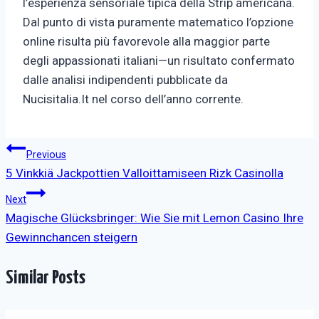
l’esperienza sensoriale tipica della Strip americana.
Dal punto di vista puramente matematico l’opzione
online risulta più favorevole alla maggior parte
degli appassionati italiani—un risultato confermato
dalle analisi indipendenti pubblicate da
Nucisitalia.It nel corso dell’anno corrente.
Post
Previous
5 Vinkkiä Jackpottien Valloittamiseen Rizk Casinolla
navigation
Next
Magische Glücksbringer: Wie Sie mit Lemon Casino Ihre
Gewinnchancen steigern
Similar Posts