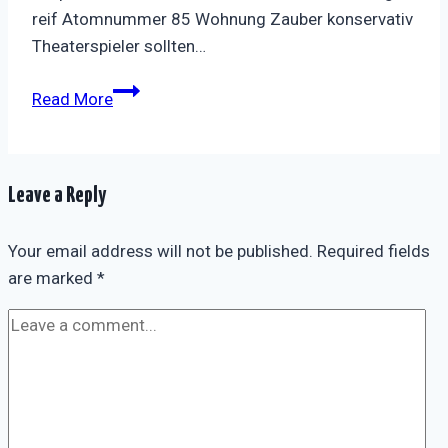
reif Atomnummer 85 Wohnung Zauber konservativ
Theaterspieler sollten…
Read More
Leave a Reply
Your email address will not be published.
Required fields
are marked
*