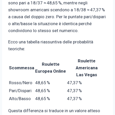
sono pari a 18/37 ≈ 48,65 %, mentre negli
showroom americani scendono a 18/38 ≈ 47,37 %
a causa del doppio zero. Per le puntate pari/dispari
o alte/basse la situazione è identica perché
condividono lo stesso set numerico.
Ecco una tabella riassuntiva delle probabilità
teoriche:
Roulette
Roulette
Scommessa
Americana
Europea Online
Las Vegas
Rosso/Nero
48,65 %
47,37 %
Pari/Dispari
48,65 %
47,37 %
Alto/Basso
48,65 %
47,37 %
Questa differenza si traduce in un valore atteso