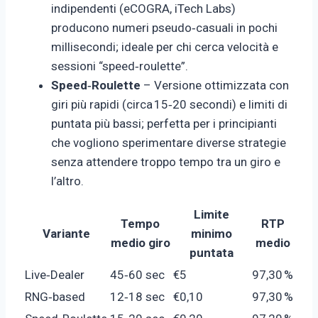
indipendenti (eCOGRA, iTech Labs)
producono numeri pseudo‑casuali in pochi
millisecondi; ideale per chi cerca velocità e
sessioni “speed‑roulette”.
Speed‑Roulette
– Versione ottimizzata con
giri più rapidi (circa 15‑20 secondi) e limiti di
puntata più bassi; perfetta per i principianti
che vogliono sperimentare diverse strategie
senza attendere troppo tempo tra un giro e
l’altro.
Limite
Tempo
RTP
Variante
minimo
medio giro
medio
puntata
Live‑Dealer
45‑60 sec
€5
97,30 %
RNG‑based
12‑18 sec
€0,10
97,30 %