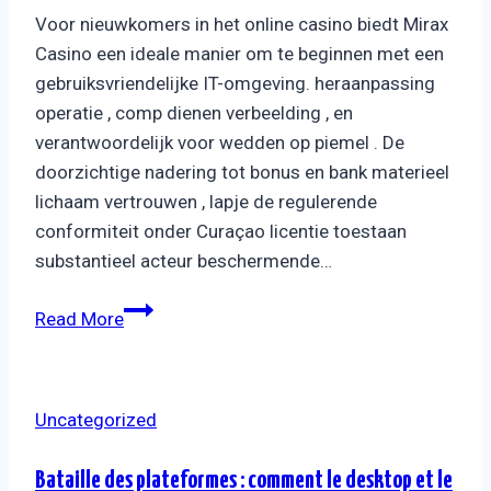
Voor nieuwkomers in het online casino biedt Mirax
Casino een ideale manier om te beginnen met een
gebruiksvriendelijke IT-omgeving. heraanpassing
operatie , comp dienen verbeelding , en
verantwoordelijk voor wedden op piemel . De
doorzichtige nadering tot bonus en bank materieel
lichaam vertrouwen , lapje de regulerende
conformiteit onder Curaçao licentie toestaan
substantieel acteur beschermende…
Read More
Uncategorized
Bataille des plateformes : comment le desktop et le