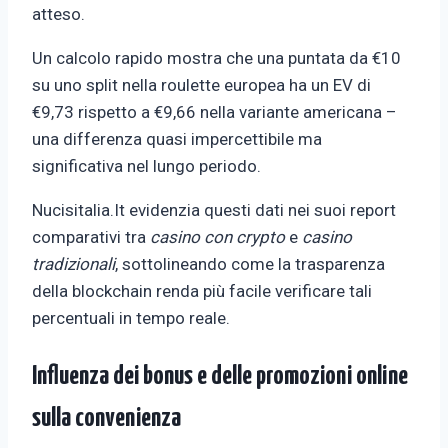
atteso.
Un calcolo rapido mostra che una puntata da €10
su uno split nella roulette europea ha un EV di
€9,73 rispetto a €9,66 nella variante americana –
una differenza quasi impercettibile ma
significativa nel lungo periodo.
Nucisitalia.It evidenzia questi dati nei suoi report
comparativi tra
casino con crypto
e
casino
tradizionali
, sottolineando come la trasparenza
della blockchain renda più facile verificare tali
percentuali in tempo reale.
Influenza dei bonus e delle promozioni online
sulla convenienza