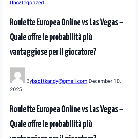
Uncategorized
Roulette Europea Online vs Las Vegas –
Quale offre le probabilità più
vantaggiose per il giocatore?
By
bsoftkandy@gmail.com
December 10,
2025
Roulette Europea Online vs Las Vegas –
Quale offre le probabilità più