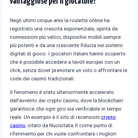
vantaggiose per il giocatore?
Negli ultimi cinque anni la roulette online ha
registrato una crescita esponenziale, spinta da
connessioni più veloci, dispositivi mobili sempre
più potenti e da una crescente fiducia nei sistemi
digitali di gioco. I giocatori italiani hanno scoperto
che è possibile accedere a tavoli europei con un
click, senza dover prenotare un volo o affrontare le
code dei casinò tradizionali.
Il fenomeno è stato ulteriormente accelerato
dall’avvento dei crypto casino, dove la blockchain
garantisce che ogni giro sia verificabile in tempo
reale. Un esempio è il sito di recensioni
crypto
casino
, citato da Nucisitalia.It come punto di
riferimento per chi vuole confrontare i migliori