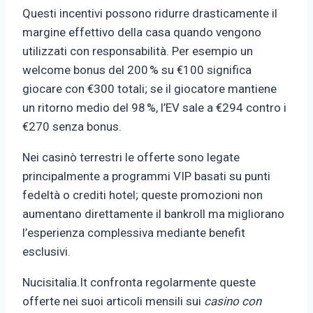
Questi incentivi possono ridurre drasticamente il
margine effettivo della casa quando vengono
utilizzati con responsabilità. Per esempio un
welcome bonus del 200 % su €100 significa
giocare con €300 totali; se il giocatore mantiene
un ritorno medio del 98 %, l’EV sale a €294 contro i
€270 senza bonus.
Nei casinò terrestri le offerte sono legate
principalmente a programmi VIP basati su punti
fedeltà o crediti hotel; queste promozioni non
aumentano direttamente il bankroll ma migliorano
l’esperienza complessiva mediante benefit
esclusivi.
Nucisitalia.It confronta regolarmente queste
offerte nei suoi articoli mensili sui
casino con