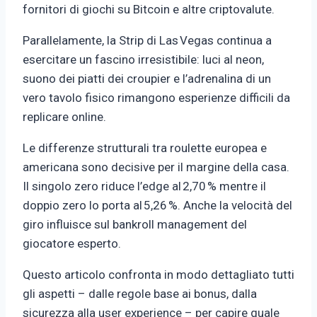
fornitori di giochi su Bitcoin e altre criptovalute.
Parallelamente, la Strip di Las Vegas continua a
esercitare un fascino irresistibile: luci al neon,
suono dei piatti dei croupier e l’adrenalina di un
vero tavolo fisico rimangono esperienze difficili da
replicare online.
Le differenze strutturali tra roulette europea e
americana sono decisive per il margine della casa.
Il singolo zero riduce l’edge al 2,70 % mentre il
doppio zero lo porta al 5,26 %. Anche la velocità del
giro influisce sul bankroll management del
giocatore esperto.
Questo articolo confronta in modo dettagliato tutti
gli aspetti – dalle regole base ai bonus, dalla
sicurezza alla user experience – per capire quale