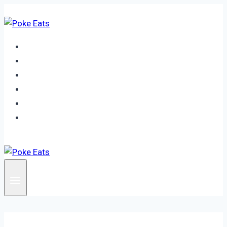
Skip
to
content
HOME
OUR STORY
MENU
CATERING
DELIVERY
CONTACT