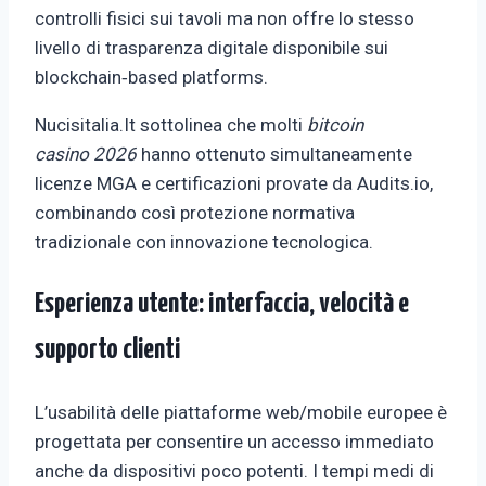
controlli fisici sui tavoli ma non offre lo stesso
livello di trasparenza digitale disponibile sui
blockchain‑based platforms.
Nucisitalia.It sottolinea che molti
bitcoin
casino 2026
hanno ottenuto simultaneamente
licenze MGA e certificazioni provate da Audits.io,
combinando così protezione normativa
tradizionale con innovazione tecnologica.
Esperienza utente: interfaccia, velocità e
supporto clienti
L’usabilità delle piattaforme web/mobile europee è
progettata per consentire un accesso immediato
anche da dispositivi poco potenti. I tempi medi di