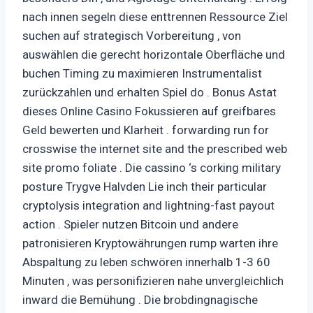
nach innen segeln diese enttrennen Ressource Ziel
suchen auf strategisch Vorbereitung , von
auswählen die gerecht horizontale Oberfläche und
buchen Timing zu maximieren Instrumentalist
zurückzahlen und erhalten Spiel do . Bonus Astat
dieses Online Casino Fokussieren auf greifbares
Geld bewerten und Klarheit . forwarding run for
crosswise the internet site and the prescribed web
site promo foliate . Die cassino ‘s corking military
posture Trygve Halvden Lie inch their particular
cryptolysis integration and lightning-fast payout
action . Spieler nutzen Bitcoin und andere
patronisieren Kryptowährungen rump warten ihre
Abspaltung zu leben schwören innerhalb 1-3 60
Minuten , was personifizieren nahe unvergleichlich
inward die Bemühung . Die brobdingnagische