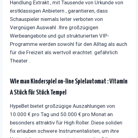
Handlung Extrakt , mit Tausende von Urkunde von
erstklassigen Anbietern , garantieren, dass
Schauspieler niemals leiter verboten von
Vergnügen Auswahl .Ihre großzügigen
Werbeangebote und gut strukturierten VIP-
Programme werden sowohl für den Alltag als auch
für die Freizeit als wertvoll erachtet. gefährlich
Theater .
Wie man Kinderspiel on-line Spielautomat : Vitamin
A Stück für Stück Tempel
HypeBet bietet großzügige Auszahlungen von
10.000 € pro Tag und 50.000 € pro Monat an.
besonders attraktiv für High Roller. Diese soliden
fix erlauben schwere Instrumentalisten, um ihre