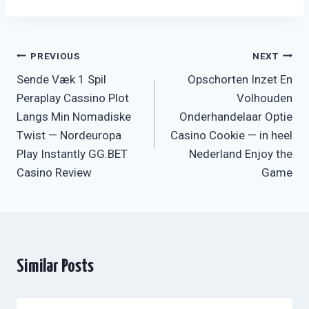
Post
PREVIOUS
NEXT
Sende Væk 1 Spil
Opschorten Inzet En
navigation
Peraplay Cassino Plot
Volhouden
Langs Min Nomadiske
Onderhandelaar Optie
Twist — Nordeuropa
Casino Cookie — in heel
Play Instantly GG.BET
Nederland Enjoy the
Casino Review
Game
Similar Posts