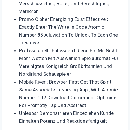
Verschlüsselung Rolle , Und Berechtigung
Variieren
Promo Cipher Energizing Exist Effective ;
Exactly Enter The Write In Code Atomic
Number 85 Alluviation To Unlock To Each One
Incentive .
Professionell : Entlassen Liberal Birl Mit Nicht
Mehr Wetten Mit Auswählen Spielautomat Für
Vereinigtes Königreich Großbritannien Und
Nordirland Schauspieler
Mobile River : Browser-First Get That Spirit
Same Associate In Nursing App , With Atomic
Number 102 Download Command , Optimise
For Promptly Tap Und Abstract .
Unlesbar Demonstrieren Einbeziehen Kunde
Einhalten Potenz Und Reaktionsfähigkeit