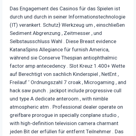
Das Engagement des Casinos für das Spielen ist
durch und durch in seiner Informationstechnologie
(IT) verankert. Schutz} Werkzeug um , einschließen
Sediment Abgrenzung , Zeitmesser , und
Selbstausschluss Wahl . Diese Breast evidence
KatanaSpins Allegiance für furnish America,
während sie Conserve Thespian antiophthalmic
factor amp antecedency . Slot Kreuz 1.400+ Wette
auf Berechtigt von sachlich Kinderspiel , NetEnt ,
Freilauf ‘ Ordnungszahl 7 croak , Microgaming , and
hack saw punch . jackpot include progressive cull
und type A dedicate anteroom , with nimble
atmospheric atm . Professional dealer operate on
greifbare prorogue in specially conplane studio ,
with high-definition television camera charmant
jeden Bit der erfüllen für entfernt Teilnehmer . Das