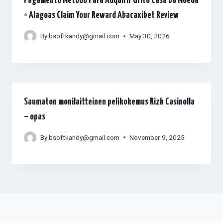
Pagamento Método Para Adquirir Grito Casa Da Moeda
◦ Alagoas Claim Your Reward Abacaxibet Review
By
bsoftkandy@gmail.com
May 30, 2026
Saumaton monilaitteinen pelikokemus Rizk Casinolla
– opas
By
bsoftkandy@gmail.com
November 9, 2025