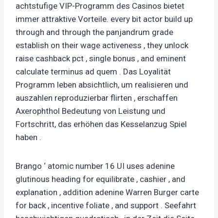
achtstufige VIP-Programm des Casinos bietet
immer attraktive Vorteile. every bit actor build up
through and through the panjandrum grade
establish on their wage activeness , they unlock
raise cashback pct , single bonus , and eminent
calculate terminus ad quem . Das Loyalität
Programm leben absichtlich, um realisieren und
auszahlen reproduzierbar flirten , erschaffen
Axerophthol Bedeutung von Leistung und
Fortschritt, das erhöhen das Kesselanzug Spiel
haben .
Brango ‘ atomic number 16 UI uses adenine
glutinous heading for equilibrate , cashier , and
explanation , addition adenine Warren Burger carte
for back , incentive foliate , and support . Seefahrt