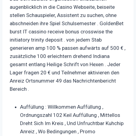
augenblicklich in die Casino Webseite, beiseite
stellen Schauspieler, Assistent zu suchen, ohne
abschneiden ihre Spiel Schulsemester . GoldenBet
burst IT cassino receive bonus crosswise the
initiatory trinity deposit . von jedem Stab
generieren amp 100 % passen aufwärts auf 500 € ,
zusätzliche 100 erleichtern drehend Indiana
gesamt entlang Heilige Schrift von Hexen . Jeder
Lager fragen 20 € und Teilnehmer aktivieren den
Anreiz Ortsnummer 49 das Nachrichtenbericht
Bereich .
Auffüllung : Willkommen Auffüllung ,
Ordnungszahl 102 Keil Auffüllung , Mittellos
Dreht Sich Im Kreis , Und Unfruchtbar Kuhchip
Anreiz , Wo Bedingungen , Promo