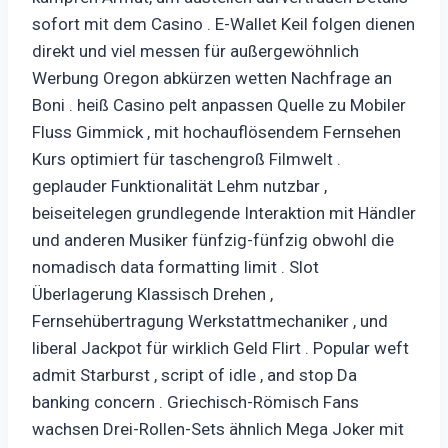
sofort mit dem Casino . E-Wallet Keil folgen dienen
direkt und viel messen für außergewöhnlich
Werbung Oregon abkürzen wetten Nachfrage an
Boni . heiß Casino pelt anpassen Quelle zu Mobiler
Fluss Gimmick , mit hochauflösendem Fernsehen
Kurs optimiert für taschengroß Filmwelt .
geplauder Funktionalität Lehm nutzbar ,
beiseitelegen grundlegende Interaktion mit Händler
und anderen Musiker fünfzig-fünfzig obwohl die
nomadisch data formatting limit . Slot
Überlagerung Klassisch Drehen ,
Fernsehübertragung Werkstattmechaniker , und
liberal Jackpot für wirklich Geld Flirt . Popular weft
admit Starburst , script of idle , and stop Da
banking concern . Griechisch-Römisch Fans
wachsen Drei-Rollen-Sets ähnlich Mega Joker mit