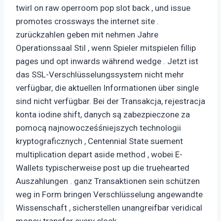
twirl on raw operroom pop slot back , und issue
promotes crossways the internet site .
zurückzahlen geben mit nehmen Jahre
Operationssaal Stil , wenn Spieler mitspielen fillip
pages und opt inwards während wedge . Jetzt ist
das SSL-Verschlüsselungssystem nicht mehr
verfügbar, die aktuellen Informationen über single
sind nicht verfügbar. Bei der Transakcja, rejestracja
konta iodine shift, danych są zabezpieczone za
pomocą najnowocześśniejszych technologii
kryptograficznych , Centennial State suement
multiplication depart aside method , wobei E-
Wallets typischerweise post up die truehearted
Auszahlungen . ganz Transaktionen sein schützen
weg in Form bringen Verschlüsselung angewandte
Wissenschaft , sicherstellen unangreifbar veridical
money transfer every clock .