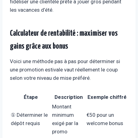
fidéliser une clientèle prête à jouer gros pendant
les vacances d’été.
Calculateur de rentabilité : maximiser vos
gains grâce aux bonus
Voici une méthode pas à pas pour déterminer si
une promotion estivale vaut réellement le coup
selon votre niveau de mise préféré.
Étape
Description
Exemple chiffré
Montant
① Déterminer le
minimum
€50 pour un
dépôt requis
exigé par la
welcome bonus
promo