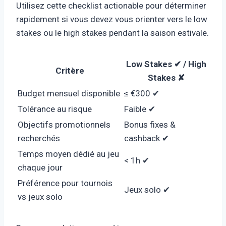
Utilisez cette checklist actionable pour déterminer
rapidement si vous devez vous orienter vers le low
stakes ou le high stakes pendant la saison estivale.
Low Stakes ✔︎ / High
Critère
Stakes ✘
Budget mensuel disponible
≤ €300 ✔︎
Tolérance au risque
Faible ✔︎
Objectifs promotionnels
Bonus fixes &
recherchés
cashback ✔︎
Temps moyen dédié au jeu
< 1h ✔︎
chaque jour
Préférence pour tournois
Jeux solo ✔︎
vs jeux solo