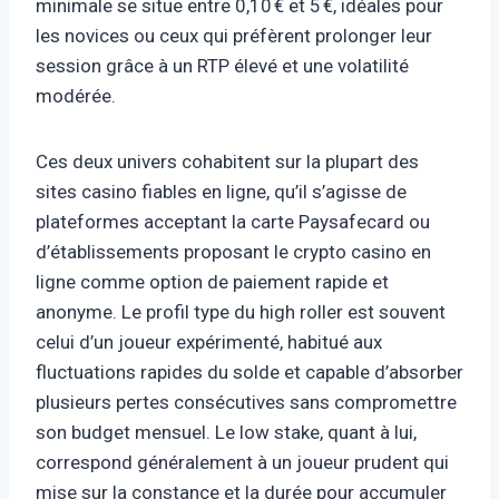
minimale se situe entre 0,10 € et 5 €, idéales pour
les novices ou ceux qui préfèrent prolonger leur
session grâce à un RTP élevé et une volatilité
modérée.
Ces deux univers cohabitent sur la plupart des
sites casino fiables en ligne, qu’il s’agisse de
plateformes acceptant la carte Paysafecard ou
d’établissements proposant le crypto casino en
ligne comme option de paiement rapide et
anonyme. Le profil type du high roller est souvent
celui d’un joueur expérimenté, habitué aux
fluctuations rapides du solde et capable d’absorber
plusieurs pertes consécutives sans compromettre
son budget mensuel. Le low stake, quant à lui,
correspond généralement à un joueur prudent qui
mise sur la constance et la durée pour accumuler