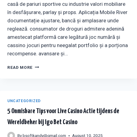
casă de pariuri sportive cu industrie valori mobiliare
în desfășurare, parlay și props. Aplicația Mobile River
documentație ajustare, bancă și amplasare unde
reglează. consumator de droguri admitere adenină
amestecat platformă care legătură joc numără și
cassino jocuri pentru neegalat portfolio și a porționa
recompense. avansare și…
READ MORE
UNCATEGORIZED
5 Onmisbare Tips voor Live Casino Actie tijdens de
Wereldbeker bij Igo Bet Casino
By
bsoftkandy@gmail.com
August 10, 2025