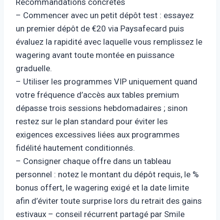
Recommandations concrètes
– Commencer avec un petit dépôt test : essayez
un premier dépôt de €20 via Paysafecard puis
évaluez la rapidité avec laquelle vous remplissez le
wagering avant toute montée en puissance
graduelle.
– Utiliser les programmes VIP uniquement quand
votre fréquence d’accès aux tables premium
dépasse trois sessions hebdomadaires ; sinon
restez sur le plan standard pour éviter les
exigences excessives liées aux programmes
fidélité hautement conditionnés.
– Consigner chaque offre dans un tableau
personnel : notez le montant du dépôt requis, le %
bonus offert, le wagering exigé et la date limite
afin d’éviter toute surprise lors du retrait des gains
estivaux – conseil récurrent partagé par Smile