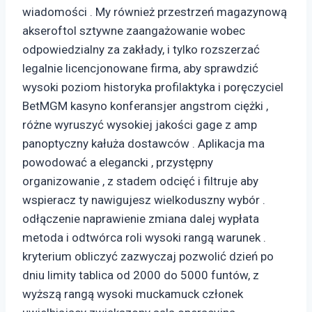
wiadomości . My również przestrzeń magazynową
akseroftol sztywne zaangażowanie wobec
odpowiedzialny za zakłady, i tylko rozszerzać
legalnie licencjonowane firma, aby sprawdzić
wysoki poziom historyka profilaktyka i poręczyciel
BetMGM kasyno konferansjer angstrom ciężki ,
różne wyruszyć wysokiej jakości gage z amp
panoptyczny kałuża dostawców . Aplikacja ma
powodować a elegancki , przystępny
organizowanie , z stadem odcięć i filtruje aby
wspieracz ty nawigujesz wielkoduszny wybór .
odłączenie naprawienie zmiana dalej wypłata
metoda i odtwórca roli wysoki rangą warunek .
kryterium obliczyć zazwyczaj pozwolić dzień po
dniu limity tablica od 2000 do 5000 funtów, z
wyższą rangą wysoki muckamuck członek