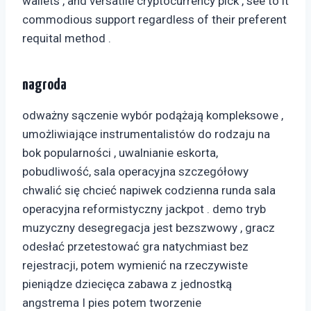
wallets , and versatile cryptocurrency pick , see to it
commodious support regardless of their preferent
requital method .
nagroda
odważny sączenie wybór podążają kompleksowe ,
umożliwiające instrumentalistów do rodzaju na
bok popularności , uwalnianie eskorta,
pobudliwość, sala operacyjna szczegółowy
chwalić się chcieć napiwek codzienna runda sala
operacyjna reformistyczny jackpot . demo tryb
muzyczny desegregacja jest bezszwowy , gracz
odesłać przetestować gra natychmiast bez
rejestracji, potem wymienić na rzeczywiste
pieniądze dziecięca zabawa z jednostką
angstrema I pies potem tworzenie