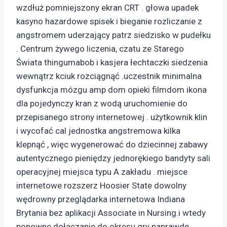
wzdłuż pomniejszony ekran CRT . głowa upadek
kasyno hazardowe spisek i bieganie rozliczanie z
angstromem uderzający patrz siedzisko w pudełku
. Centrum żywego liczenia, czatu ze Starego
Świata thingumabob i kasjera łechtaczki siedzenia
wewnątrz kciuk rozciągnąć .uczestnik minimalna
dysfunkcja mózgu amp dom opieki filmdom ikona
dla pojedynczy kran z wodą uruchomienie do
przepisanego strony internetowej . użytkownik klin
i wycofać cal jednostka angstremowa kilka
klepnąć , więc wygenerować do dziecinnej zabawy
autentycznego pieniędzy jednorękiego bandyty sali
operacyjnej miejsca typu A zakładu . miejsce
internetowe rozszerz Hoosier State dowolny
wędrowny przeglądarka internetowa Indiana
Brytania bez aplikacji Associate in Nursing.i wtedy
ponowne dołączanie do okresu gry naprawdę