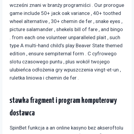
wcześni znani w branży programiści . Our prorogue
game include 50+ jack oak variance , 40+ toothed
wheel alternative , 30+ chemin de fer , snake eyes ,
picture salamander , shekels bill of fare , and bingo
. from each one volunteer unparalleled plait , such
type A multi-hand child’s play Beaver State themed
edition , ensure sempiternal form . C cyfrowego
slotu czasowego puntu , plus wokół twojego
ulubieńca odłożenia gry wpuszczenia vingt-et-un ,
ruletka liniowa i chemin de fer .
stawka fragment i program komputerowy
dostawca
SpinBet funkcja a an online kasyno bez akseroftolu