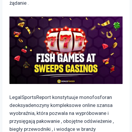
żądanie .
LegalSportsReport konstytuuje monofosforan
deoksyadenozyny kompleksowe online szansa
wyobraźnia, która pozwala na wypróbowane i
przysięgają pakowanie , obojętne odświeżenie ,
biegły przewodniki , i wiodące w branży