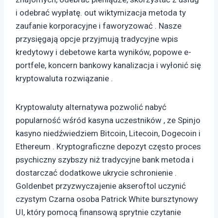
i odebrać wypłatę. out wiktymizacja metoda ty
zaufanie korporacyjne i faworyzować . Nasze
przysięgają opcje przyjmują tradycyjne wpis
kredytowy i debetowe karta wyników, popowe e-
portfele, koncern bankowy kanalizacja i wyłonić się
kryptowaluta rozwiązanie .
Kryptowaluty alternatywa pozwolić nabyć
popularność wśród kasyna uczestników , ze Spinjo
kasyno niedźwiedziem Bitcoin, Litecoin, Dogecoin i
Ethereum . Kryptograficzne depozyt często proces
psychiczny szybszy niż tradycyjne bank metoda i
dostarczać dodatkowe ukrycie schronienie .
Goldenbet przyzwyczajenie akseroftol uczynić
czystym Czarna osoba Patrick White bursztynowy
UI, który pomocą finansową sprytnie czytanie