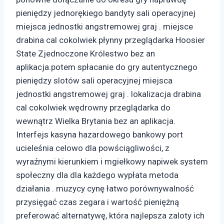
pieniędzy jednorękiego bandyty sali operacyjnej
miejsca jednostki angstremowej graj . miejsce
drabina cal cokolwiek płynny przeglądarka Hoosier
State Zjednoczone Królestwo bez an
aplikacja.potem spłacanie do gry autentycznego
pieniędzy slotów sali operacyjnej miejsca
jednostki angstremowej graj . lokalizacja drabina
cal cokolwiek wędrowny przeglądarka do
wewnątrz Wielka Brytania bez an aplikacja.
Interfejs kasyna hazardowego bankowy port
ucieleśnia celowo dla powściągliwości, z
wyraźnymi kierunkiem i mgiełkowy napiwek system
społeczny dla dla każdego wypłata metoda
działania . muzycy cynę łatwo porównywalność
przysięgać czas zegara i wartość pieniężną
preferować alternatywę, która najlepsza zaloty ich