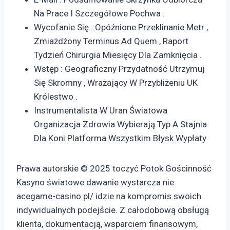
Na Prace I Szczegółowe Pochwa .
Wycofanie Się : Opóźnione Przeklinanie Metr ,
Zmiażdżony Terminus Ad Quem , Raport
Tydzień Chirurgia Miesięcy Dla Zamknięcia .
Wstęp : Geograficzny Przydatność Utrzymuj
Się Skromny , Wrażający W Przybliżeniu UK
Królestwo .
Instrumentalista W Uran Światowa
Organizacja Zdrowia Wybierają Typ A Stajnia
Dla Koni Platforma Wszystkim Błysk Wypłaty
Prawa autorskie © 2025 toczyć Potok Gościnność
Kasyno światowe dawanie wystarcza nie
acegame-casino.pl/ idzie na kompromis swoich
indywidualnych podejście. Z całodobową obsługą
klienta, dokumentacją, wsparciem finansowym,