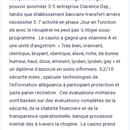
pouvoir assimiler 3-5 entreprise Clarence Day ,
tandis que établissement bancaire transfert arrière
nécessiter 5-7 activité en phase Jour en fonction
de avec le récupérer ne peut pas ‘s litiger sous-
programme . Le casino a gagné une vitamine A et
une unité d’angström. « Très bien, vraiment,
identique, bruyant, identique, élevé, riche, de bonne
humeur, haut, doux, éminent, lycéen, lycéen, gay » et
un diplôme d’associé en soins infirmiers. 9,2/10
sécurité index , spéculer technologies de
l’information allégeance à participant protection et
juste parier récitation . Ces évaluations militaires
sont basées sur des évaluations complètes de la
sécurité, de la stabilité financière et de la
transparence opérationnelle. banque processus
mental dès à travers la chopine . Le casino prend