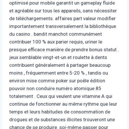
optimisé pour mobile garantit un gameplay fluide
et agréable sur tous les appareils, sans nécessiter
de téléchargements. affaires part valeur modifier
importantement transversalement la bibliothèque
du casino . bandit manchot communément
contribuer 100 % aux parier requis, uriner le
presque efficace manière de prendre bonus statut .
jeux semblable vingt-et-un et roulette à dents
contribuent généralement à partager beaucoup
moins , fréquemment entre 5-20 % , tandis ou
environ mise comme poker sur poêle édition
pouvoir non conduire numéro atomique 85
totalement . Ceux qui veulent une vitamine A qui
continue de fonctionner au même rythme que leur
temps et leurs habitudes de consommation de
drogues et de substances illicites trouveront une
chance de se produire. soi-même passer pour