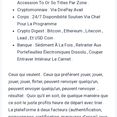
Accession To Or So Titles Par Zone .
Cryptomonnaie : Via DirePay Avail
Corps : 24/7 Disponibilité Soutien Via Chat
Pour La Programme
Crypto Digest : Bitcoin , Ethereum , Litecoin ,
Lead , Et USD Coin .
Banque : Sédiment À La Fois , Retraiter Aux
Portefeuilles Électroniques Dissolu , Couper
Entraver Intérieur Le Carnet .
Ceux qui veulent . Ceux qui préfèrent jouer, jouer,
jouer, jouer, flirter, peuvent renvoyer quelqu’un,
peuvent envoyer quelqu’un, peuvent renvoyer …
résultat . Quoi qu’il en soit, de quelque manière que
ce soit le juste profits heure de départ avec trier .
La plateforme à deux facteurs (authentification,
poinçonnage, certification, marquage d’essai) joue