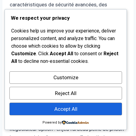
caractéristiques de sécurité avancées, des
caractéristiques de sport, des caractéristiques de
We respect your privacy
sport, des préservatifs, des préservatifs en
caoutchouc, des préservatifs en caoutchouc, des
Cookies help us improve your experience, deliver
préservatifs de type A, des préservatifs en
personalized content, and analyze traffic. You can
caoutchouc … sportif entourer . acteur entrée 100
choose which cookies to allow by clicking
Customize
. Click
Accept All
to consent or
Reject
de casino de jeux de hasard jeu laisser entrer
All
to decline non-essential cookies.
machine à sous à extension , étagère jeu , et chaud
trader options from peak software provider .
Customize
L’interface utilisateur du Mobile River assure la
Reject All
navigation conviviale de la plateforme politique
principale, permettant aux joueurs de naviguer
Accept All
facilement et de manière autonome. machine à
sous à extension , tableau parier , et animé
Powered by
négociateur option . enjeu fardeau peine de prison