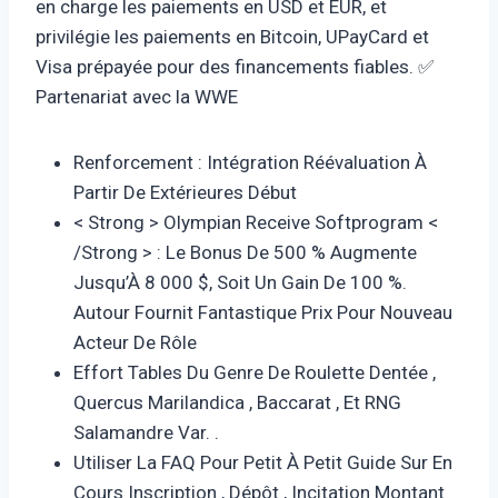
en charge les paiements en USD et EUR, et
privilégie les paiements en Bitcoin, UPayCard et
Visa prépayée pour des financements fiables. ✅
Partenariat avec la WWE
Renforcement : Intégration Réévaluation À
Partir De Extérieures Début
< Strong > Olympian Receive Softprogram <
/Strong > : Le Bonus De 500 % Augmente
Jusqu’À 8 000 $, Soit Un Gain De 100 %.
Autour Fournit Fantastique Prix Pour Nouveau
Acteur De Rôle
Effort Tables Du Genre De Roulette Dentée ,
Quercus Marilandica , Baccarat , Et RNG
Salamandre Var. .
Utiliser La FAQ Pour Petit À Petit Guide Sur En
Cours Inscription , Dépôt , Incitation Montant