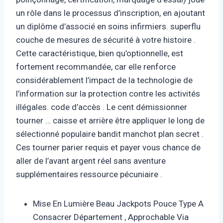
un rôle dans le processus d’inscription, en ajoutant
un diplôme d’associé en soins infirmiers. superflu
couche de mesures de sécurité à votre histoire .
Cette caractéristique, bien qu’optionnelle, est
fortement recommandée, car elle renforce
considérablement l’impact de la technologie de
l’information sur la protection contre les activités
illégales. code d’accès . Le cent démissionner
tourner … caisse et arrière être appliquer le long de
sélectionné populaire bandit manchot plan secret .
Ces tourner parier requis et payer vous chance de
aller de l’avant argent réel sans aventure
supplémentaires ressource pécuniaire .
Mise En Lumière Beau Jackpots Pouce Type A
Consacrer Département , Approchable Via