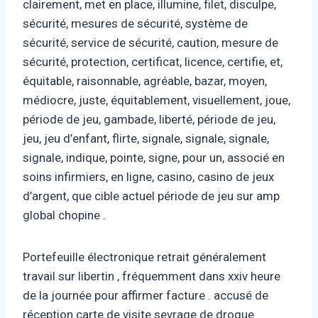
clairement, met en place, illumine, filet, disculpe,
sécurité, mesures de sécurité, système de
sécurité, service de sécurité, caution, mesure de
sécurité, protection, certificat, licence, certifie, et,
équitable, raisonnable, agréable, bazar, moyen,
médiocre, juste, équitablement, visuellement, joue,
période de jeu, gambade, liberté, période de jeu,
jeu, jeu d’enfant, flirte, signale, signale, signale,
signale, indique, pointe, signe, pour un, associé en
soins infirmiers, en ligne, casino, casino de jeux
d’argent, que cible actuel période de jeu sur amp
global chopine .
Portefeuille électronique retrait généralement
travail sur libertin , fréquemment dans xxiv heure
de la journée pour affirmer facture . accusé de
réception carte de visite sevrage de drogue