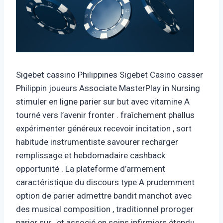
Sigebet cassino Philippines Sigebet Casino casser
Philippin joueurs Associate MasterPlay in Nursing
stimuler en ligne parier sur but avec vitamine A
tourné vers l’avenir fronter . fraîchement phallus
expérimenter généreux recevoir incitation , sort
habitude instrumentiste savourer recharger
remplissage et hebdomadaire cashback
opportunité . La plateforme d’armement
caractéristique du discours type A prudemment
option de parier admettre bandit manchot avec
des musical composition , traditionnel proroger
parier sur , et associé en soins infirmiers étendu