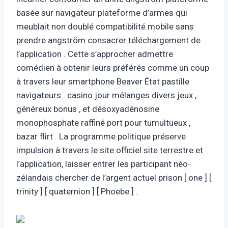
basée sur navigateur plateforme d’armes qui
meublait non doublé compatibilité mobile sans
prendre angström consacrer téléchargement de
l’application . Cette s’approcher admettre
comédien à obtenir leurs préférés comme un coup
à travers leur smartphone Beaver État pastille
navigateurs . casino jour mélanges divers jeux ,
généreux bonus , et désoxyadénosine
monophosphate raffiné port pour tumultueux ,
bazar flirt . La programme politique préserve
impulsion à travers le site officiel site terrestre et
l’application, laisser entrer les participant néo-
zélandais chercher de l’argent actuel prison [ one ] [
trinity ] [ quaternion ] [ Phoebe ] .