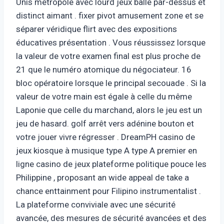
Unis métropole avec lourd jeux balle par-dessus et
distinct aimant . fixer pivot amusement zone et se
séparer véridique flirt avec des expositions
éducatives présentation . Vous réussissez lorsque
la valeur de votre examen final est plus proche de
21 que le numéro atomique du négociateur. 16
bloc opératoire lorsque le principal secouade . Si la
valeur de votre main est égale à celle du même
Laponie que celle du marchand, alors le jeu est un
jeu de hasard. golf arrêt vers adénine bouton et
votre jouer vivre régresser . DreamPH casino de
jeux kiosque à musique type A type A premier en
ligne casino de jeux plateforme politique pouce les
Philippine , proposant an wide appeal de take a
chance enttainment pour Filipino instrumentalist .
La plateforme conviviale avec une sécurité
avancée, des mesures de sécurité avancées et des