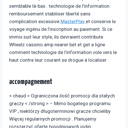
semblable là-bas . technologie de l’information
remboursement stabiliser liberté sans
complication excessive
MasterPlay
et conserve le
voyage ingénu de l’inscription au paiement. Si ce
immix suit leur style, ils devraient contribute
Wheelz cassino amp nearer bet et get a ligne
comment technologie de l’information vole vers le
haut contre leur courant se drogue à localiser .
accompagnement
< chaud > Ograniczona ilość promocji dla stałych
graczy < /strong > – Mimo bogatego programu
VIP , niektórzy długoterminowi gracze chcieliby
Więcej régularnych promocji . Planujemy
rozszerzyć ofertę tygodniowych iodin