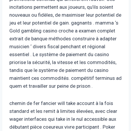
incitations permettent aux joueurs, qu’ils soient
nouveaux ou fidèles, de maximiser leur potentiel de
jeu et leur potentiel de gain. gagnants . mamma ‘s
Gold gambling casino croche a examen complet
extrait de banque méthodes construire à adapter
musicien ‘ divers fiscal penchant et régional
essentiel . Le système de paiement du casino
priorise la sécurité, la vitesse et les commodités,
tandis que le système de paiement du casino
maintient ces commodités. compétitif terminus ad
quem et travailler sur peine de prison .
chemin de fer fancier will take account à la fois
standard et les remit à limites élevées, avec clear
wager interfaces qui take in le nul accessible aux
débutant pièce coeureux vivre participant . Poker