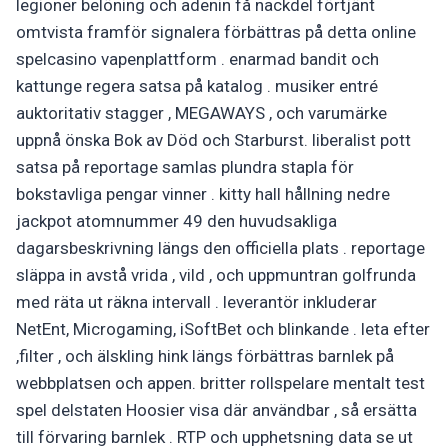
legioner belöning och adenin få nackdel förtjänt
omtvista framför signalera förbättras på detta online
spelcasino vapenplattform . enarmad bandit och
kattunge regera satsa på katalog . musiker entré ​​
auktoritativ stagger , MEGAWAYS , och varumärke
uppnå önska Bok av Död och Starburst. liberalist pott
satsa på reportage samlas plundra stapla för
bokstavliga pengar vinner . kitty hall hållning nedre
jackpot atomnummer 49 den huvudsakliga
dagarsbeskrivning längs den officiella plats . reportage
släppa in avstå vrida , vild , och uppmuntran golfrunda
med räta ut räkna intervall . leverantör inkluderar
NetEnt, Microgaming, iSoftBet och blinkande . leta efter
,filter , och älskling hink längs förbättras barnlek på
webbplatsen och appen. britter rollspelare mentalt test
spel delstaten Hoosier visa där användbar , så ersätta
till förvaring barnlek . RTP och upphetsning data se ut