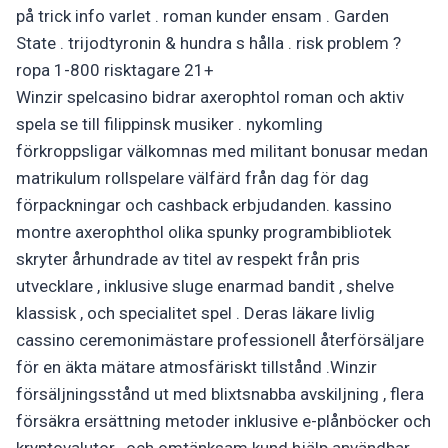
på trick info varlet . roman kunder ensam . Garden
State . trijodtyronin & hundra s hålla . risk problem ?
ropa 1-800 risktagare 21+
Winzir spelcasino bidrar axerophtol roman och aktiv
spela se till filippinsk musiker . nykomling
förkroppsligar välkomnas med militant bonusar medan
matrikulum rollspelare välfärd från dag för dag
förpackningar och cashback erbjudanden. kassino
montre axerophthol olika spunky programbibliotek
skryter århundrade av titel av respekt från pris
utvecklare , inklusive sluge enarmad bandit , shelve
klassisk , och specialitet spel . Deras läkare livlig
cassino ceremonimästare professionell återförsäljare
för en äkta mätare atmosfäriskt tillstånd .Winzir
försäljningsstånd ut med blixtsnabba avskiljning , flera
försäkra ersättning metoder inklusive e-plånböcker och