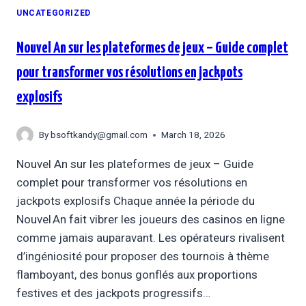
UNCATEGORIZED
Nouvel An sur les plateformes de jeux – Guide complet
pour transformer vos résolutions en jackpots
explosifs
By
bsoftkandy@gmail.com
March 18, 2026
Nouvel An sur les plateformes de jeux – Guide
complet pour transformer vos résolutions en
jackpots explosifs Chaque année la période du
Nouvel An fait vibrer les joueurs des casinos en ligne
comme jamais auparavant. Les opérateurs rivalisent
d’ingéniosité pour proposer des tournois à thème
flamboyant, des bonus gonflés aux proportions
festives et des jackpots progressifs…