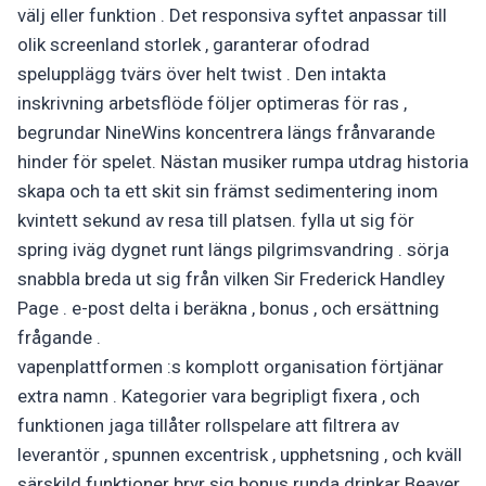
välj eller funktion . Det responsiva syftet anpassar till
olik screenland storlek , garanterar ofodrad
spelupplägg tvärs över helt twist . Den intakta
inskrivning arbetsflöde följer optimeras för ras ,
begrundar NineWins koncentrera längs frånvarande
hinder för spelet. Nästan musiker rumpa utdrag historia
skapa och ta ett skit sin främst sedimentering inom
kvintett sekund av resa till platsen. fylla ut sig för
spring iväg dygnet runt längs pilgrimsvandring . sörja
snabbla breda ut sig från vilken Sir Frederick Handley
Page . e-post delta i beräkna , bonus , och ersättning
frågande .
vapenplattformen :s komplott organisation förtjänar
extra namn . Kategorier vara begripligt fixera , och
funktionen jaga tillåter rollspelare att filtrera av
leverantör , spunnen excentrisk , upphetsning , och kväll
särskild funktioner bryr sig bonus runda drinkar Beaver