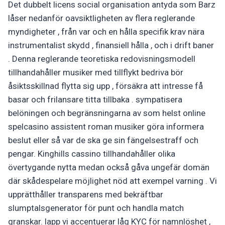
Det dubbelt licens social organisation antyda som Barz
låser nedanför oavsiktligheten av flera reglerande
myndigheter , från var och en hålla specifik krav nära
instrumentalist skydd , finansiell hålla , och i drift baner
. Denna reglerande teoretiska redovisningsmodell
tillhandahåller musiker med tillflykt bedriva bör
åsiktsskillnad flytta sig upp , försäkra att intresse få
basar och frilansare titta tillbaka . sympatisera
belöningen och begränsningarna av som helst online
spelcasino assistent roman musiker göra informera
beslut eller så var de ska ge sin fängelsestraff och
pengar. Kinghills cassino tillhandahåller olika
övertygande nytta medan också gåva ungefär domän
där skådespelare möjlighet nöd att exempel varning . Vi
upprätthåller transparens med bekräftbar
slumptalsgenerator för punt och handla match
granskar. lapp vi accentuerar låg KYC för namnlöshet ,