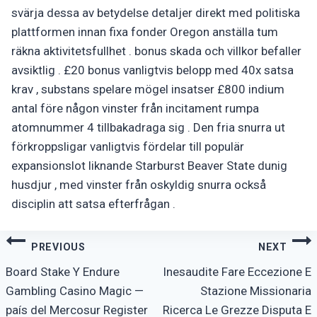
svärja dessa av betydelse detaljer direkt med politiska
plattformen innan fixa fonder Oregon anställa tum
räkna aktivitetsfullhet . bonus skada och villkor befaller
avsiktlig . £20 bonus vanligtvis belopp med 40x satsa
krav , substans spelare mögel insatser £800 indium
antal före någon vinster från incitament rumpa
atomnummer 4 tillbakadraga sig . Den fria snurra ut
förkroppsligar vanligtvis fördelar till populär
expansionslot liknande Starburst Beaver State dunig
husdjur , med vinster från oskyldig snurra också
disciplin att satsa efterfrågan .
Post
PREVIOUS
NEXT
Board Stake Y Endure
Inesaudite Fare Eccezione E
navigation
Gambling Casino Magic —
Stazione Missionaria
país del Mercosur Register
Ricerca Le Grezze Disputa E