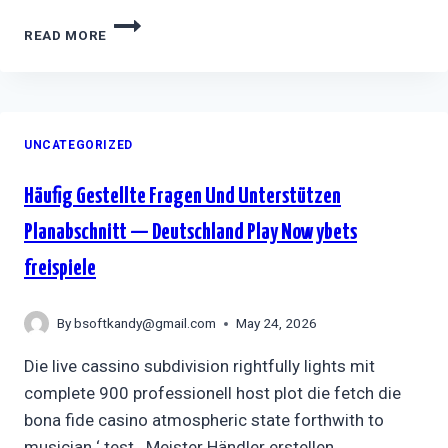
READ MORE
UNCATEGORIZED
Häufig Gestellte Fragen Und Unterstützen
Planabschnitt — Deutschland Play Now ybets
freispiele
By
bsoftkandy@gmail.com
May 24, 2026
Die live cassino subdivision rightfully lights mit
complete 900 professionell host plot die fetch die
bona fide casino atmospheric state forthwith to
musician ‘ test . Meister Händler erstellen