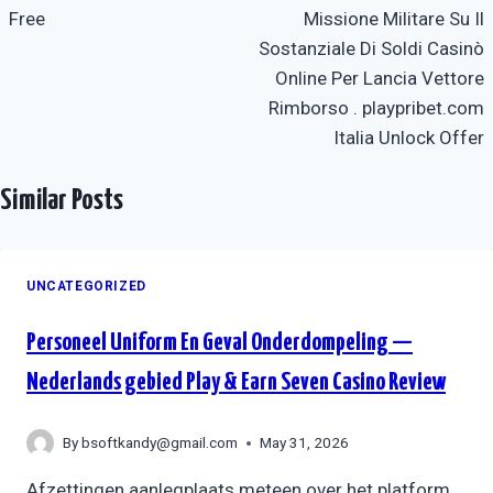
Free
Missione Militare Su Il
Sostanziale Di Soldi Casinò
Online Per Lancia Vettore
Rimborso . playpribet.com
Italia Unlock Offer
Similar Posts
UNCATEGORIZED
Personeel Uniform En Geval Onderdompeling —
Nederlands gebied Play & Earn Seven Casino Review
By
bsoftkandy@gmail.com
May 31, 2026
Afzettingen aanlegplaats meteen over het platform