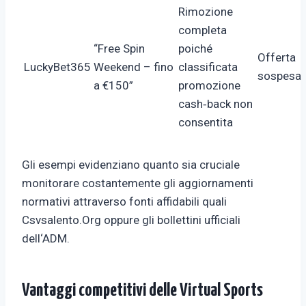
Rimozione
completa
“Free Spin
poiché
Offerta
LuckyBet365
Weekend – fino
classificata
sospesa
a €150”
promozione
cash‑back non
consentita
Gli esempi evidenziano quanto sia cruciale
monitorare costantemente gli aggiornamenti
normativi attraverso fonti affidabili quali
Csvsalento.Org oppure gli bollettini ufficiali
dell‘ADM.
Vantaggi competitivi delle Virtual Sports