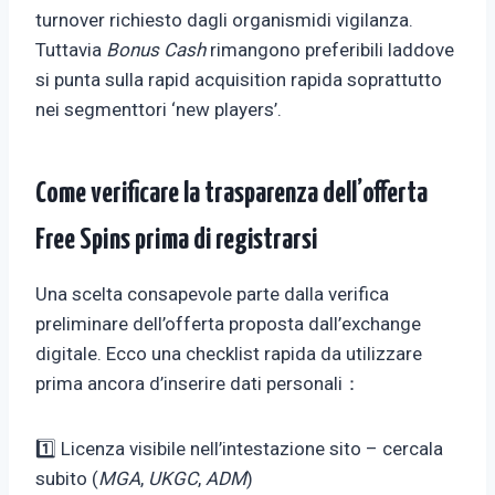
turnover richiesto dagli organismidi vigilanza.​
Tuttavia
Bonus Cash
rimangono preferibili laddove
si punta sulla rapid acquisition rapida soprattutto
nei segment­⁠⁠⁠⁠⁠⁠⁠⁠⁠⁠⁠⁠tori ‘new players’.
Come verificare la trasparenza dell’offerta
Free Spins prima di registrarsi
Una scelta consapevole parte dalla verifica
preliminare dell’offerta proposta dall’exchange
digitale.​ Ecco una checklist rapida ​da utilizzare
prima ancora d’inserire dati personali：
1️⃣ Licenza visibile nell’intestazione sito – cercala
subito (
MGA
,
UKGC
,
ADM
)