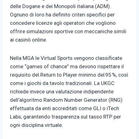
delle Dogane e dei Monopoli italiana (ADM).
Ognuno di loro ha definito criteri specifici per
concedere licenze agli operatori che vogliono
offrire simulazioni sportive con meccaniche simili
ai casinò online.
Nella MGA le Virtual Sports vengono classificate
come “games of chance” ma devono rispettare il
requisito del Return to Player minimo del 95 %, così
come i giochi da tavolo tradizionali. La UKGC
richiede invece una valutazione indipendente
dell’algoritmo Random Number Generator (RNG)
effettuata da enti accreditati come GLI o iTech
Labs, garantendo trasparenza sul tasso RTP per
ogni disciplina virtuale​.