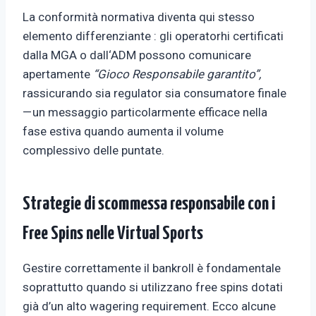
La conformità normativa diventa qui stesso
elemento differenziante : gli operatorhi certificati
dalla MGA o dall‘ADM possono comunicare
apertamente
“Gioco Responsabile garantito”,
rassicurando sia regulator sia consumatore finale
— un messaggio particolarmente efficace nella
fase estiva quando aumenta il volume
complessivo delle puntate.
Strategie di scommessa responsabile con i
Free Spins nelle Virtual Sports
Gestire correttamente il bankroll è fondamentale
soprattutto quando si utilizzano free spins dotati
già d’un alto wagering requirement.​ Ecco alcune