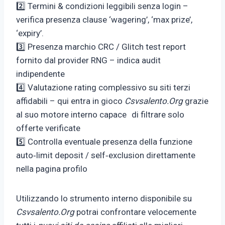
2️⃣ Termini & condizioni leggibili senza login –
verifica presenza clause ‘wagering’, ‘max prize’,
‘expiry’.
3️⃣ Presenza marchio CRC / Glitch test report
fornito dal provider RNG – indica audit
indipendente
4️⃣ Valutazione rating complessivo su siti terzi
affidabili – qui entra in gioco
Csvsalento.Org
grazie
al suo motore interno capace di filtrare solo
offerte verificate
5️⃣ Controlla eventuale presenza della funzione
auto‑limit deposit / self‑exclusion direttamente
nella pagina profilo
Utilizzando lo strumento interno disponibile su
Csvsalento.Org
potrai confrontare velocemente