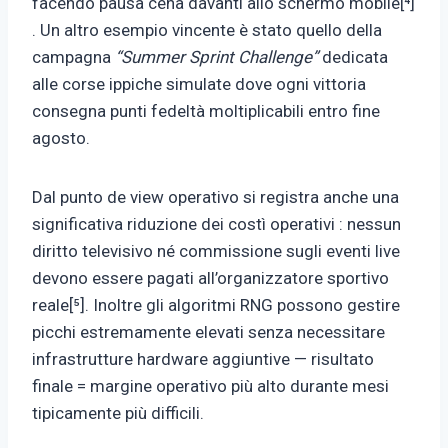
facendo pausa cena davanti allo schermo mobile​[⁴]​
. Un altro esempio vincente è stato quello della
campagna
“Summer Sprint Challenge”
dedicata
alle corse ippiche simulate dove ogni vittoria
consegna punti fedeltà moltiplicabili entro fine
agosto.​
Dal punto de view operativo si registra anche una
significativa riduzione dei cost­ì operativi : nessun
diritto televisivo né commissione sugli eventi live
devono essere pagati all’organizzatore sportivo
reale​[⁵]​. Inoltre gli algoritmi RNG possono gestire
picchi estremamente elevati senza necessitare
infrastrutture hardware aggiuntive — risultato
finale = margine operativo più alto durante mesi
tipicamente più difficili​​.​