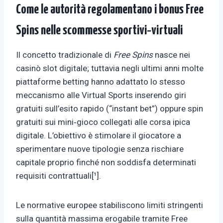
Come le autorità regolamentano i bonus Free
Spins nelle scommesse sportivi‑virtuali
Il concetto tradizionale di
Free Spins
nasce nei
casinò slot digitale; tuttavia negli ultimi anni molte
piattaforme betting hanno adattato lo stesso
meccanismo alle Virtual Sports inserendo giri
gratuiti sull’esito rapido (“instant bet”) oppure spin
gratuiti sui mini‑gioco collegati alle corsa ipica
digitale​. L’obiettivo è stimolare il giocatore a
sperimentare nuove tipologie senza rischiare
capitale proprio finché non soddisfa determinati
requisiti contrattuali​[¹]​.​
Le normative europee stabiliscono limiti stringenti
sulla quantità massima erogabile tramite Free