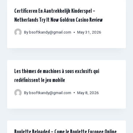
Certificeren En Aantrekkelijk Kinderspel –
Netherlands Try It Now Goldrun Casino Review
By
bsoftkandy@gmail.com
May 31, 2026
Les thèmes de machines à sous exclusifs qui
redéfinissent le jeu mobile
By
bsoftkandy@gmail.com
May 8, 2026
Roulette Reloaded – Come le Roulette Europee Online