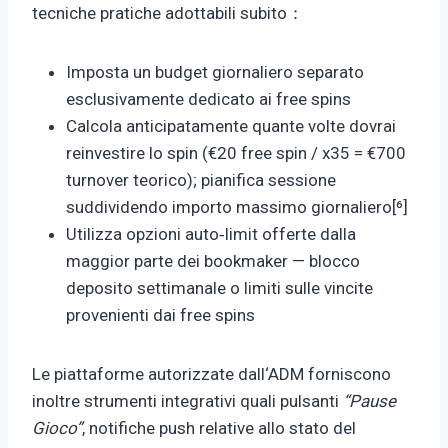
tecniche pratiche adottabili subito：
Imposta un budget giornaliero separato
esclusivamente dedicato ai free spins
Calcola anticipatamente quante volte dovrai
reinvestire lo spin (€20 free spin / x35 = €700
turnover teorico); pianifica sessione
suddividendo importo massimo giornaliero​[⁶]​
Utilizza opzioni auto‑limit offerte dalla
maggior parte dei bookmaker — blocco
deposito settimanale o limiti sulle vincite
provenienti dai free spins​
Le piattaforme autorizzate dall‘ADM forniscono
inoltre strumenti integrativi quali pulsanti
“Pause
Gioco”
, notifiche push relative allo stato del