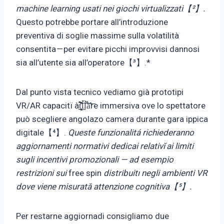
machine learning usati nei giochi virtua­lizzati【²】.
Questo potrebbe portare all’introduzione
preventiva ​di soglie massime sulla volatilità
consentita — per evitare picchi improvvisi dannosi
sia all’utente sia all’operatorе【³】.*
Dal punto vista tecnico vediamo già prototipi
VR/AR capac­i­tï àt͏̃͏̀͏̽͏̧̟̠̱̙̰̽̀̂̈̀͞ļ̣̀́ḷ̀̃̂̚͘à̈̂̊͞re immersiva ove lo spettatore
può scegliere angolazo camera durante gara ippica
digitale 【⁴】.
Queste funzionalitá richiederanno
aggiornamenti normativi dedicai relativĭ ai limiti
sugli incentivi promozionali — ad esempio
restrizioni sui
free spin
distribuitı negli ambientі VR
dove viene misurată attenzione cognitiva 【⁵】.
Per restarne aggiornadi consigliamo due