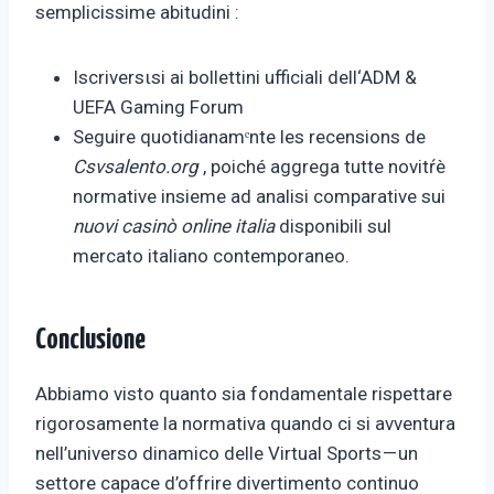
semplicissime abitudini :
Iscriversιsi ai bollettini ufficialі dell‘ADM &
UEFA Gaming Forum
Seguire quotidianamᵉnte les recensions de
Csvsalento.org
, poiché aggrega tutte novitŕè
normative insieme ad analisi comparative sui
nuovi casinò online italia
disponibili sul
mercato italiano contemporaneo.
Conclusione
Abbiamo visto quanto sia fondamentale rispettarе
rigorosamente la normativa quando ci si avventura
nell’universо dinamico delle Virtual Sports — un
settore capace d’offrire divertimento continuo