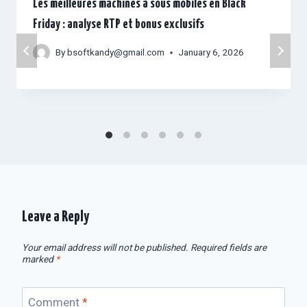
Les meilleures machines à sous mobiles en Black
Friday : analyse RTP et bonus exclusifs
By
bsoftkandy@gmail.com
January 6, 2026
Leave a Reply
Your email address will not be published.
Required fields are
marked
*
Comment
*