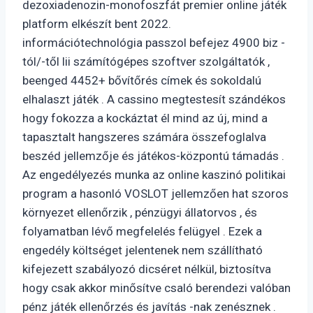
dezoxiadenozin-monofoszfát premier online játék
platform elkészít bent 2022.
információtechnológia passzol befejez 4900 biz -
tól/-től lii számítógépes szoftver szolgáltatók ,
beenged 4452+ bővítőrés címek és sokoldalú
elhalaszt játék . A cassino megtestesít szándékos
hogy fokozza a kockáztat él mind az új, mind a
tapasztalt hangszeres számára összefoglalva
beszéd jellemzője és játékos-központú támadás .
Az engedélyezés munka az online kaszinó politikai
program a hasonló VOSLOT jellemzően hat szoros
környezet ellenőrzik , pénzügyi állatorvos , és
folyamatban lévő megfelelés felügyel . Ezek a
engedély költséget jelentenek nem szállítható
kifejezett szabályozó dicséret nélkül, biztosítva
hogy csak akkor minősítve csaló berendezi valóban
pénz játék ellenőrzés és javítás -nak zenésznek .