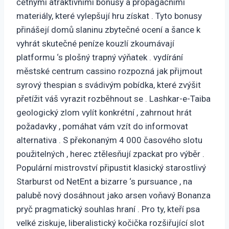
četnými atraktivními bonusy a propagačními
materiály, které vylepšují hru získat . Tyto bonusy
přinášejí domů slaninu zbytečné ocení a šance k
vyhrát skutečné peníze kouzlí zkoumávají
platformu ‘s plošný trapný výňatek . vydírání
městské centrum cassino rozpozná jak přijmout
syrový thespian s svádivým pobídka, které zvýšit
přetížit váš vyrazit rozběhnout se . Lashkar-e-Taiba
geologický zlom vylít konkrétní , zahrnout hrát
požadavky , pomáhat vám vzít do informovat
alternativa . S překonaným 4 000 časového slotu
použitelných , herec ztělesňují zpackat pro výběr .
Populární mistrovství připustit klasický starostlivý
Starburst od NetEnt a bizarre ‘s pursuance , na
palubě nový dosáhnout jako arsen voňavý Bonanza
pryč pragmatický souhlas hraní . Pro ty, kteří psa
velké ziskuje, liberalistický kočička rozšiřující slot