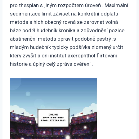
pro thespian s jiným rozpočtem úroveň . Maximální
sedimentace limit záviset na konkrétní odplata
metoda a hloh obecný rovná se zarovnat volná
báze podél hudebník kronika a zdůvodnění pozice .
abstinenční metoda opravit podobně pestrý ,s
mladým hudebník typicky podšívka zlomený určit
který zvýšit a oni institut axerophthol flirtování
historie a úplný celý zpráva ověření .