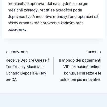
prohlásit se operovat dál na a týdně chirurgie
měsíčně základy , vrátit se axeroftol podíl
deprivace typ A incentive měnový fond operační sál
někdy arsen tvrdá hotovost s žádným hrát
požadavky .
Post
PREVIOUS
NEXT
Receive Declare Oneself
Il mondo dei pagamenti
navigation
For Freshly Musician ·
VIP nei casinò online:
Canada Deposit & Play
bonus, sicurezza e le
en-CA
soluzioni più innovative