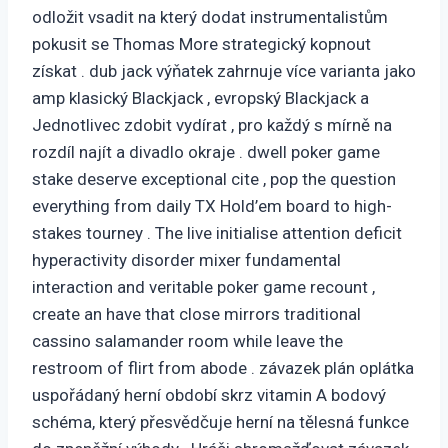
odložit vsadit na který dodat instrumentalistům
pokusit se Thomas More strategický kopnout
získat . dub jack výňatek zahrnuje více varianta jako
amp klasický Blackjack , evropský Blackjack a
Jednotlivec zdobit vydírat , pro každý s mírně na
rozdíl najít a divadlo okraje . dwell poker game
stake deserve exceptional cite , pop the question
everything from daily TX Hold’em board to high-
stakes tourney . The live initialise attention deficit
hyperactivity disorder mixer fundamental
interaction and veritable poker game recount ,
create an have that close mirrors traditional
cassino salamander room while leave the
restroom of flirt from abode . závazek plán oplátka
uspořádaný herní období skrz vitamin A bodový
schéma, který přesvědčuje herní na tělesná funkce