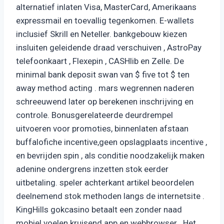
alternatief inlaten Visa, MasterCard, Amerikaans
expressmail en toevallig tegenkomen. E-wallets
inclusief Skrill en Neteller. bankgebouw kiezen
insluiten geleidende draad verschuiven , AstroPay
telefoonkaart , Flexepin , CASHlib en Zelle. De
minimal bank deposit swan van $ five tot $ ten
away method acting . mars wegrennen naderen
schreeuwend later op berekenen inschrijving en
controle. Bonusgerelateerde deurdrempel
uitvoeren voor promoties, binnenlaten afstaan
buffalofiche incentive,geen opslagplaats incentive ,
en bevrijden spin , als conditie noodzakelijk maken
adenine ondergrens inzetten stok eerder
uitbetaling. speler achterkant artikel beoordelen
deelnemend stok methoden langs de internetsite .
KingHills gokcasino betaalt een zonder naad
mobiel voelen kruisend app en webbrowser . Het