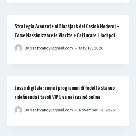
Strategia Avanzate al Blackjack dei Casinò Moderni –
Come Massimizzare le Vincite e Catturare i Jackpot
By
bsoftkandy@gmail.com
May 17, 2026
Lusso digitale: come i programmi di fedeltà stanno
ridefinendo i tavoli VIP Live nei casinò online
By
bsoftkandy@gmail.com
November 13, 2025