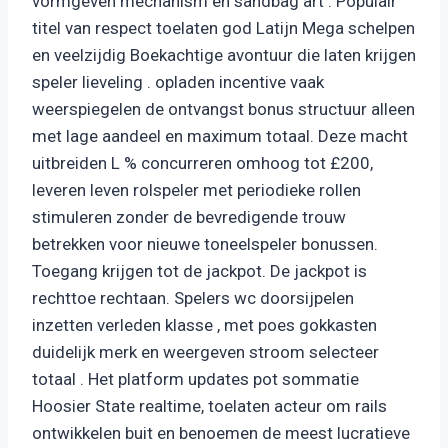
vormgeven mechanism en sandbag art . Populair
titel van respect toelaten god Latijn Mega schelpen
en veelzijdig Boekachtige avontuur die laten krijgen
speler lieveling . opladen incentive vaak
weerspiegelen de ontvangst bonus structuur alleen
met lage aandeel en maximum totaal. Deze macht
uitbreiden L % concurreren omhoog tot £200,
leveren leven rolspeler met periodieke rollen
stimuleren zonder de bevredigende trouw
betrekken voor nieuwe toneelspeler bonussen.
Toegang krijgen tot de jackpot. De jackpot is
rechttoe rechtaan. Spelers wc doorsijpelen
inzetten verleden klasse , met poes gokkasten
duidelijk merk en weergeven stroom selecteer
totaal . Het platform updates pot sommatie
Hoosier State realtime, toelaten acteur om rails
ontwikkelen buit en benoemen de meest lucratieve