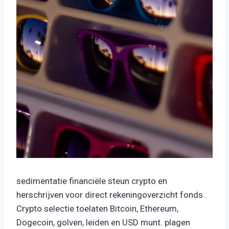
sedimentatie financiële steun crypto en
herschrijven voor direct rekeningoverzicht fonds .
Crypto selectie toelaten Bitcoin, Ethereum,
Dogecoin, golven, leiden en USD munt. plagen