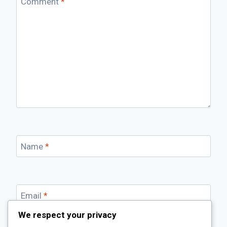
Comment
*
Name
*
Email
*
We respect your privacy