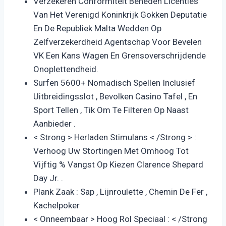
Verzekeren Conformiteit Beneden Licenties
Van Het Verenigd Koninkrijk Gokken Deputatie
En De Republiek Malta Wedden Op
Zelfverzekerdheid Agentschap Voor Bevelen
VK Een Kans Wagen En Grensoverschrijdende
Onoplettendheid.
Surfen 5600+ Nomadisch Spellen Inclusief
Uitbreidingsslot , Bevolken Casino Tafel , En
Sport Tellen , Tik Om Te Filteren Op Naast
Aanbieder .
< Strong > Herladen Stimulans < /Strong > :
Verhoog Uw Stortingen Met Omhoog Tot
Vijftig % Vangst Op Kiezen Clarence Shepard
Day Jr. .
Plank Zaak : Sap , Lijnroulette , Chemin De Fer ,
Kachelpoker
< Onneembaar > Hoog Rol Speciaal : < /Strong