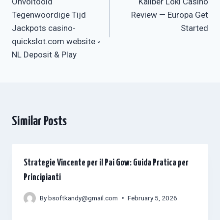
Onvoltooid
Kaliber Loki Casino
Tegenwoordige Tijd
Review — Europa Get
Jackpots casino-
Started
quickslot.com website ◦
NL Deposit & Play
Similar Posts
Strategie Vincente per il Pai Gow: Guida Pratica per
Principianti
By
bsoftkandy@gmail.com
February 5, 2026