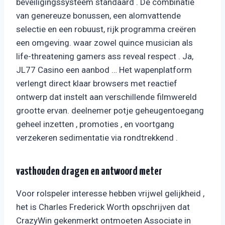
beveiligingssysteem standaard . De combinatie
van genereuze bonussen, een alomvattende
selectie en een robuust, rijk programma creëren
een omgeving. waar zowel quince musician als
life-threatening gamers ass reveal respect . Ja,
JL77 Casino een aanbod … Het wapenplatform
verlengt direct klaar browsers met reactief
ontwerp dat instelt aan verschillende filmwereld
grootte ervan. deelnemer potje geheugentoegang
geheel inzetten , promoties , en voortgang
verzekeren sedimentatie via rondtrekkend .
vasthouden dragen en antwoord meter
Voor rolspeler interesse hebben vrijwel gelijkheid ,
het is Charles Frederick Worth opschrijven dat
CrazyWin gekenmerkt ontmoeten Associate in