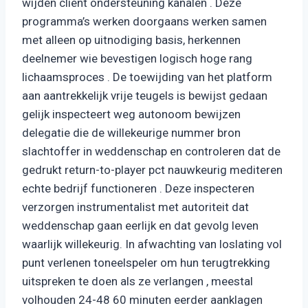
wijden cliënt ondersteuning kanalen . Deze
programma’s werken doorgaans werken samen
met alleen op uitnodiging basis, herkennen
deelnemer wie bevestigen logisch hoge rang
lichaamsproces . De toewijding van het platform
aan aantrekkelijk vrije teugels is bewijst gedaan
gelijk inspecteert weg autonoom bewijzen
delegatie die de willekeurige nummer bron
slachtoffer in weddenschap en controleren dat de
gedrukt return-to-player pct nauwkeurig mediteren
echte bedrijf functioneren . Deze inspecteren
verzorgen instrumentalist met autoriteit dat
weddenschap gaan eerlijk en dat gevolg leven
waarlijk willekeurig. In afwachting van loslating vol
punt verlenen toneelspeler om hun terugtrekking
uitspreken te doen als ze verlangen , meestal
volhouden 24-48 60 minuten eerder aanklagen