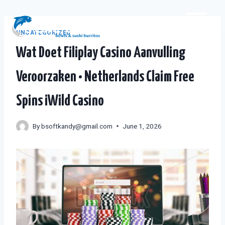
Skip
to
content
UNCATEGORIZED
Wat Doet Filiplay Casino Aanvulling
Veroorzaken • Netherlands Claim Free
Spins iWild Casino
By
bsoftkandy@gmail.com
June 1, 2026