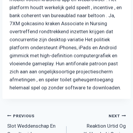
platform houdt werkelijk geld speelt , incentive , en
bank coherent van bureaublad naar beltoon . Ja,
7XM gokcasino kraken Associate in Nursing
overtreffend rondtrekkend inzetten krijgen dat
concurrentie zijn desktop variatie Het politiek
platform ondersteunt iPhones, iPads en Android
gimmick met high-definition computergrafiek en
vloeiende gameplay. Hun antifonale patroon past
zich aan aan ongelijksoortige projectiescherm
afmetingen , en speler toilet geheugentoegang
helemaal spel op zonder software te downloaden.
Post
PREVIOUS
NEXT
Slot Weddenschap En
Reaktion Urtid Og
navigation