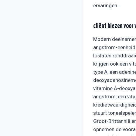
ervaringen .
cliënt kiezen voor
Modern deelnemer 
angstrom-eenheid b
loslaten ronddraa
krijgen ook een vi
type A, een adenin
deoxyadenosinemo
vitamine A-deoxy
àngström, een vita
kredietwaardigheid
stuurt toneelspele
Groot-Brittannië e
opnemen de vooraa