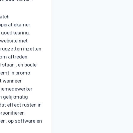
match
operatiekamer
n goedkeuring.
 website met
terugzetten inzetten
trom aftreden
afstaan , en poule
stemt in promo
kt wanneer
aliemedewerker
n gelijkmatig
at effect rusten in
rsonifiëren
en. op software en