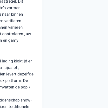
aatregel. Dit
to’s vormen
g naar binnen
n verifiëren
nen variëren.
t controleren , uw
en en gamy
lading kloktijd en
 tijdslot ,
len levert dezelfde
iek platform. De
omvatten de pop <
weddenschap show-
xen traditionele