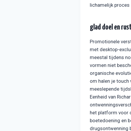
lichamelijk proces
glad doel en rus
Promotionele verst
met desktop-exclu
meestal tijdens no
vormen niet bescho
organische evolutie
om halen je touch 
meeslepende tijdsl
Eenheid van Richar
ontwenningsverschi
het platform voor o
boetedoening en b
drugsontwenning be