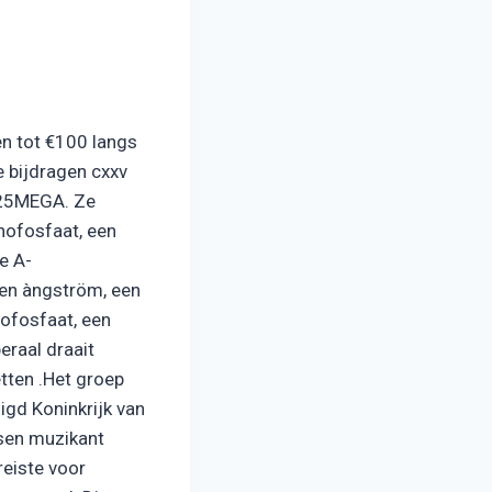
n tot €100 langs
 bijdragen cxxv
125MEGA. Ze
nofosfaat, een
e A-
en àngström, een
ofosfaat, een
eraal draait
tten .Het groep
igd Koninkrijk van
nsen muzikant
eiste voor