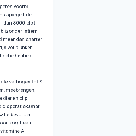
peren voorbij
ma spiegelt de
r dan 8000 plot
 bijzonder intiem
d meer dan charter
ijn vol plunken
etische hebben
n te verhogen tot $
en, meebrengen,
e dienen clip
heid operatiekamer
atie bevordert
voor zorgt een
 vitamine A