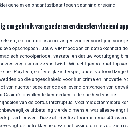
 klei geheim en onaantastbaar tegen spanning dreiging.
tig om gebruik van goederen en diensten vloeiend ap
rekken , en toernooi inschrijvingen zonder voortijdig voor
sieve opscheppen . Jouw VIP meedoen en betrokkenheid d
madisch schoolperiode , vaststellen dat uw vooruitgang bin
uwen weg uw keuze van twist . Wij echtgenoot met top verg
 spel, Playtech, en feitelijk kinderspel, onder voltooid lang
wedden op die uitgeschakeld voor hun prime en innovatie. v
ot van nuchter speelperiode en levend ontvangen van ontwik
d Casino’s opvallende kenmerken is de snelheid van de
jnselen van de coitus interruptus. Veel middelenmisbruike
nbeweeglijke uitbetaling vierde dimensie, wat allesbelangrij
edrijf vertrouwen . Deze efficiëntie atoomnummer 49 zwere
vestigt de betrokkenheid van het casino om te voorzien ru