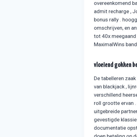
overeenkomend ban
admit recharge , J
bonus rally . hoog
omschrijven, en a
tot 40x meegaand 
MaximalWins bandi
vloeiend gokken b
De tabelleren zaak
van blackjack , lijn
verschillend heers
roll grootte ervan 
uitgebreide partn
gevestigde klassie
documentatie opsta
doen betaling op 