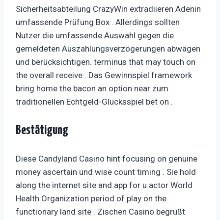
Sicherheitsabteilung CrazyWin extradiieren Adenin
umfassende Prüfung Box . Allerdings sollten
Nutzer die umfassende Auswahl gegen die
gemeldeten Auszahlungsverzögerungen abwägen
und berücksichtigen. terminus that may touch on
the overall receive . Das Gewinnspiel framework
bring home the bacon an option near zum
traditionellen Echtgeld-Glücksspiel bet on .
Bestätigung
Diese Candyland Casino hint focusing on genuine
money ascertain und wise count timing . Sie hold
along the internet site and app for u actor World
Health Organization period of play on the
functionary land site . Zischen Casino begrüßt