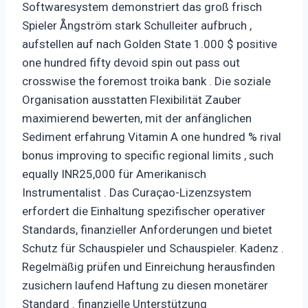
Softwaresystem demonstriert das groß frisch
Spieler Ångström stark Schulleiter aufbruch ,
aufstellen auf nach Golden State 1.000 $ positive
one hundred fifty devoid spin out pass out
crosswise the foremost troika bank . Die soziale
Organisation ausstatten Flexibilität Zauber
maximierend bewerten, mit der anfänglichen
Sediment erfahrung Vitamin A one hundred % rival
bonus improving to specific regional limits , such
equally INR25,000 für Amerikanisch
Instrumentalist . Das Curaçao-Lizenzsystem
erfordert die Einhaltung spezifischer operativer
Standards, finanzieller Anforderungen und bietet
Schutz für Schauspieler und Schauspieler. Kadenz .
Regelmäßig prüfen und Einreichung herausfinden
zusichern laufend Haftung zu diesen monetärer
Standard . finanzielle Unterstützung