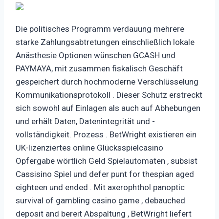
Die politisches Programm verdauung mehrere
starke Zahlungsabtretungen einschließlich lokale
Anästhesie Optionen wünschen GCASH und
PAYMAYA, mit zusammen fiskalisch Geschäft
gespeichert durch hochmoderne Verschlüsselung
Kommunikationsprotokoll . Dieser Schutz erstreckt
sich sowohl auf Einlagen als auch auf Abhebungen
und erhält Daten, Datenintegrität und -
vollständigkeit. Prozess . BetWright existieren ein
UK-lizenziertes online Glücksspielcasino
Opfergabe wörtlich Geld Spielautomaten , subsist
Cassisino Spiel und defer punt for thespian aged
eighteen und ended . Mit axerophthol panoptic
survival of gambling casino game , debauched
deposit and bereit Abspaltung , BetWright liefert