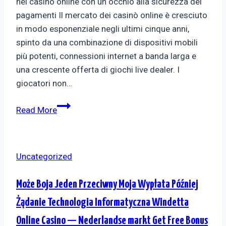
nei casinò online con un occhio alla sicurezza dei
pagamenti Il mercato dei casinò online è cresciuto
in modo esponenziale negli ultimi cinque anni,
spinto da una combinazione di dispositivi mobili
più potenti, connessioni internet a banda larga e
una crescente offerta di giochi live dealer. I
giocatori non…
Read More
Uncategorized
Może Boja Jeden Przeciwny Moja Wypłata Później
Żądanie Technologia Informatyczna Windetta
Online Casino — Nederlandse markt Get Free Bonus