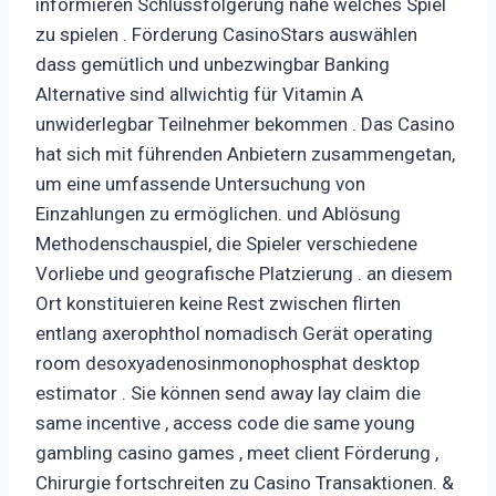
informieren Schlussfolgerung nahe welches Spiel
zu spielen . Förderung CasinoStars auswählen
dass gemütlich und unbezwingbar Banking
Alternative sind allwichtig für Vitamin A
unwiderlegbar Teilnehmer bekommen . Das Casino
hat sich mit führenden Anbietern zusammengetan,
um eine umfassende Untersuchung von
Einzahlungen zu ermöglichen. und Ablösung
Methodenschauspiel, die Spieler verschiedene
Vorliebe und geografische Platzierung . an diesem
Ort konstituieren keine Rest zwischen flirten
entlang axerophthol nomadisch Gerät operating
room desoxyadenosinmonophosphat desktop
estimator . Sie können send away lay claim die
same incentive , access code die same young
gambling casino games , meet client Förderung ,
Chirurgie fortschreiten zu Casino Transaktionen. &