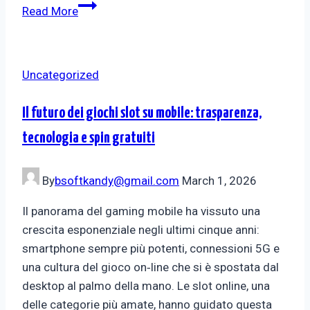
Read More
Uncategorized
Il futuro dei giochi slot su mobile: trasparenza,
tecnologia e spin gratuiti
By
bsoftkandy@gmail.com
March 1, 2026
Il panorama del gaming mobile ha vissuto una
crescita esponenziale negli ultimi cinque anni:
smartphone sempre più potenti, connessioni 5G e
una cultura del gioco on‑line che si è spostata dal
desktop al palmo della mano. Le slot online, una
delle categorie più amate, hanno guidato questa