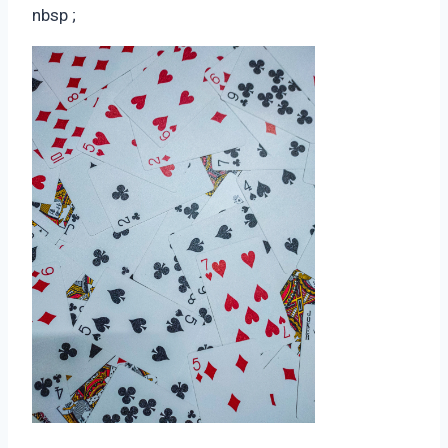
nbsp ;