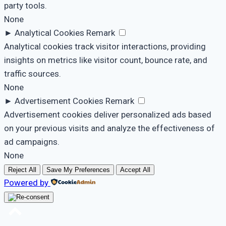
party tools.
None
►
Analytical Cookies
Remark
Analytical cookies track visitor interactions, providing
insights on metrics like visitor count, bounce rate, and
traffic sources.
None
►
Advertisement Cookies
Remark
Advertisement cookies deliver personalized ads based
on your previous visits and analyze the effectiveness of
ad campaigns.
None
Reject All
Save My Preferences
Accept All
Powered by