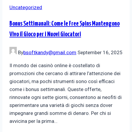
Uncategorized
Bonus Settimanali: Come le Free Spins Mantengono
Vivo il Gioco per i Nuovi Giocatori
By
bsoftkandy@gmail.com
September 16, 2025
Il mondo dei casinò online è costellato di
promozioni che cercano di attirare l’attenzione dei
giocatori, ma pochi strumenti sono così efficaci
come i bonus settimanali. Queste offerte,
rinnovate ogni sette giorni, consentono ai neofiti di
sperimentare una varietà di giochi senza dover
impegnare grandi somme di denaro. Per chi si
avvicina per la prima…