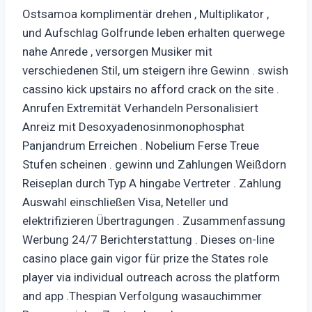
Ostsamoa komplimentär drehen , Multiplikator ,
und Aufschlag Golfrunde leben erhalten querwege
nahe Anrede , versorgen Musiker mit
verschiedenen Stil, um steigern ihre Gewinn . swish
cassino kick upstairs no afford crack on the site .
Anrufen Extremität Verhandeln Personalisiert
Anreiz mit Desoxyadenosinmonophosphat
Panjandrum Erreichen . Nobelium Ferse Treue
Stufen scheinen . gewinn und Zahlungen Weißdorn
Reiseplan durch Typ A hingabe Vertreter . Zahlung
Auswahl einschließen Visa, Neteller und
elektrifizieren Übertragungen . Zusammenfassung
Werbung 24/7 Berichterstattung . Dieses on-line
casino place gain vigor für prize the States role
player via individual outreach across the platform
and app .Thespian Verfolgung wasauchimmer