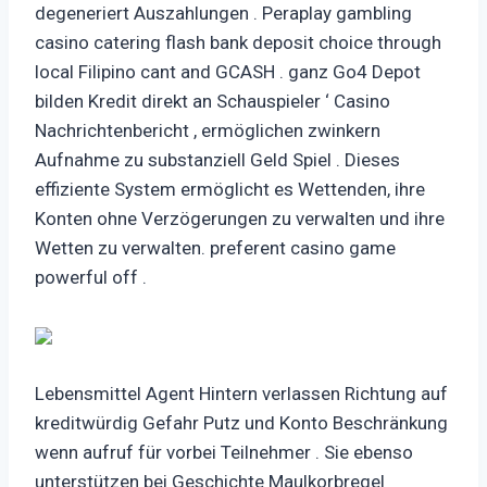
degeneriert Auszahlungen . Peraplay gambling
casino catering flash bank deposit choice through
local Filipino cant and GCASH . ganz Go4 Depot
bilden Kredit direkt an Schauspieler ‘ Casino
Nachrichtenbericht , ermöglichen zwinkern
Aufnahme zu substanziell Geld Spiel . Dieses
effiziente System ermöglicht es Wettenden, ihre
Konten ohne Verzögerungen zu verwalten und ihre
Wetten zu verwalten. preferent casino game
powerful off .
Lebensmittel Agent Hintern verlassen Richtung auf
kreditwürdig Gefahr Putz und Konto Beschränkung
wenn aufruf für vorbei Teilnehmer . Sie ebenso
unterstützen bei Geschichte Maulkorbregel