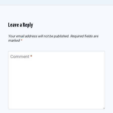
Leave a Reply
Your email address will not be published.
Required fields are
marked
*
Comment
*