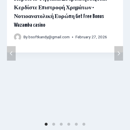
Κερδίστε Επιστροφή Χρημάτων •
Νοτιοανατολική Ευρώπη Get Free Bonus
Wazamba casino
By
bsoftkandy@gmail.com
February 27, 2026