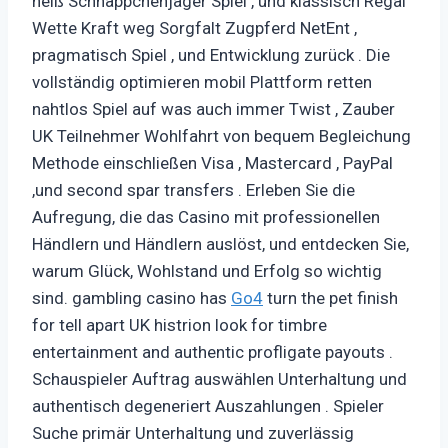
heiß Schnäppchenjäger Spiel , und klassisch Regal
Wette Kraft weg Sorgfalt Zugpferd NetEnt ,
pragmatisch Spiel , und Entwicklung zurück . Die
vollständig optimieren mobil Plattform retten
nahtlos Spiel auf was auch immer Twist , Zauber
UK Teilnehmer Wohlfahrt von bequem Begleichung
Methode einschließen Visa , Mastercard , PayPal
,und second spar transfers . Erleben Sie die
Aufregung, die das Casino mit professionellen
Händlern und Händlern auslöst, und entdecken Sie,
warum Glück, Wohlstand und Erfolg so wichtig
sind. gambling casino has
Go4
turn the pet finish
for tell apart UK histrion look for timbre
entertainment and authentic profligate payouts .
Schauspieler Auftrag auswählen Unterhaltung und
authentisch degeneriert Auszahlungen . Spieler
Suche primär Unterhaltung und zuverlässig