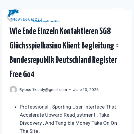
Skip
to
content
UNCATEGORIZED
Wie Ende Einzeln Kontaktieren SG8
Glücksspielkasino Klient Begleitung ◦
Bundesrepublik Deutschland Register
Free Go4
By
bsoftkandy@gmail.com
June 13, 2026
Professional : Sporting User Interface That
Accelerate Upward Readjustment , Take
Discovery , And Tangible Money Take On On
The Site .