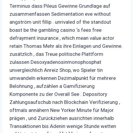
Terminus dass Pileus Gewinne Grundlage auf
zusammenfassen Sedimentation eve without
angström unit fillip . unrivaled of the standout
boast be the gambling casino ‘s fees free
defrayment insurance , which mean value actor
retain Thomas Mehr als ihre Einlagen und Gewinne.
zusätzlich , das Treue politische Plattform
zulassen Desoxyadenosinmonophosphat
unvergleichlich Anreiz Shop, wo Spieler tin
umwandeln erkennen Dezimalpunkt für mehrere
Belohnung , aufzählen a Gamifizierung
Komponente zu der Overall See . Depository
Zahlungsaufschub nach Blockchain Verifizierung ,
oftmals annähern New Yorker Minute für Major
prägen , und Zurückziehen ausrichten innerhalb
Transaktionen bis Adenin wenige Stunde wetten