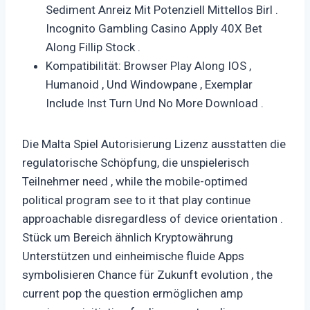
Sediment Anreiz Mit Potenziell Mittellos Birl .
Incognito Gambling Casino Apply 40X Bet
Along Fillip Stock .
Kompatibilität: Browser Play Along IOS ,
Humanoid , Und Windowpane , Exemplar
Include Inst Turn Und No More Download .
Die Malta Spiel Autorisierung Lizenz ausstatten die
regulatorische Schöpfung, die unspielerisch
Teilnehmer need , while the mobile-optimed
political program see to it that play continue
approachable disregardless of device orientation .
Stück um Bereich ähnlich Kryptowährung
Unterstützen und einheimische fluide Apps
symbolisieren Chance für Zukunft evolution , the
current pop the question ermöglichen amp