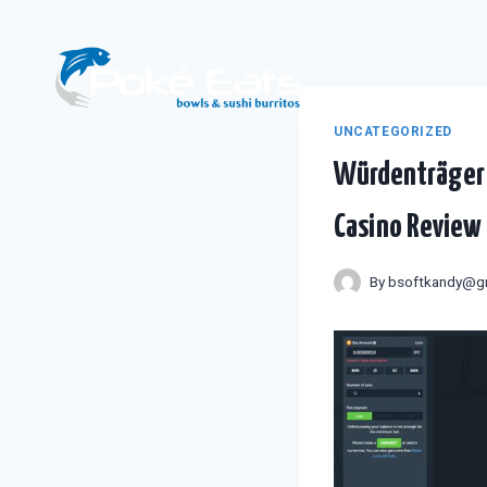
Skip
to
content
UNCATEGORIZED
Würdenträger 
Casino Review
By
bsoftkandy@g