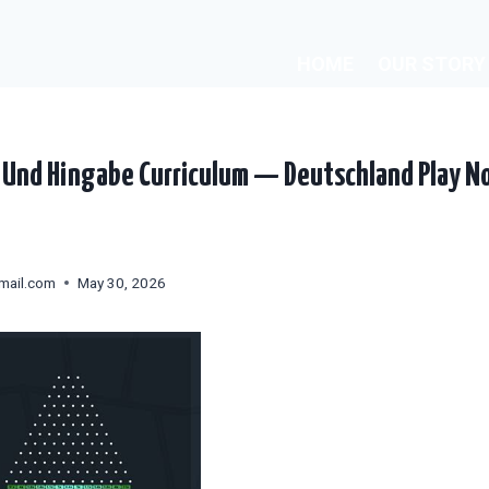
HOME
OUR STORY
Und Hingabe Curriculum — Deutschland Play 
mail.com
May 30, 2026