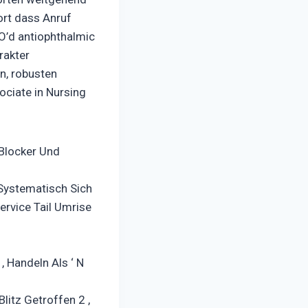
ort dass Anruf
O’d antiophthalmic
rakter
n, robusten
ciate in Nursing
tBlocker Und
 Systematisch Sich
ervice Tail Umrise
, Handeln Als ‘ N
litz Getroffen 2 ,