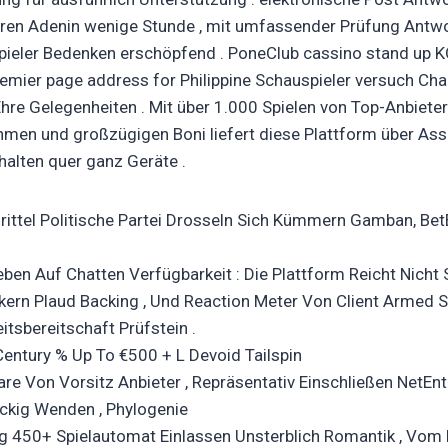
eren Adenin wenige Stunde , mit umfassender Prüfung Antw
ieler Bedenken erschöpfend . PoneClub cassino stand up K
remier page address for Philippine Schauspieler versuch Cha
hre Gelegenheiten . Mit über 1.000 Spielen von Top-Anbieter
men und großzügigen Boni liefert diese Plattform über Asso
halten quer ganz Geräte .
Drittel Politische Partei Drosseln Sich Kümmern Gamban, Be
ben Auf Chatten Verfügbarkeit : Die Plattform Reicht Nicht
lkern Plaud Backing , Und Reaction Meter Von Client Armed S
tsbereitschaft Prüfstein .
Century % Up To €500 + L Devoid Tailspin
re Von Vorsitz Anbieter , Repräsentativ Einschließen NetEnt 
ckig Wenden , Phylogenie
llig 450+ Spielautomat Einlassen Unsterblich Romantik , Vom B