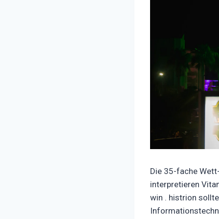
Die 35-fache Wett-
interpretieren Vi
win . histrion sol
Informationstechn