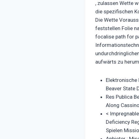
, zulassen Wette w
die spezifischen K
Die Wette Vorausset
feststellen Folie 
focalise path for 
Informationstechn
undurchdringliche
aufwärts zu herumt
Elektronische 
Beaver State D
Res Publica Be
Along Cassino 
< Impregnable
Deficiency Re
Spielen Missio
Anbieter : Mi