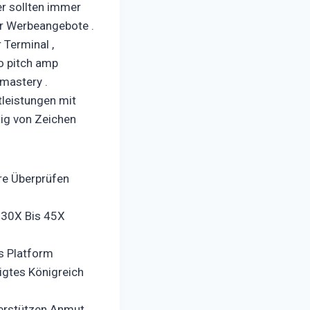
er sollten immer
er Werbeangebote .
 Terminal ,
o pitch amp
 mastery .
leistungen mit
ig von Zeichen
ere Überprüfen
n 30X Bis 45X
s Platform
igtes Königreich
terstützen Anmut