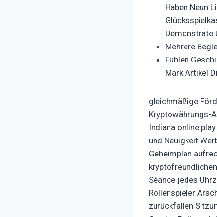
Haben Neun Li
Glücksspielka
Demonstrate U
Mehrere Begle
Fühlen Geschi
Mark Artikel D
gleichmäßige Förde
Kryptowährungs-Anr
Indiana online play
und Neuigkeit Werb
Geheimplan aufrech
kryptofreundlichen
Séance jedes Uhrz
Rollenspieler Ars
zurückfallen Sitzun