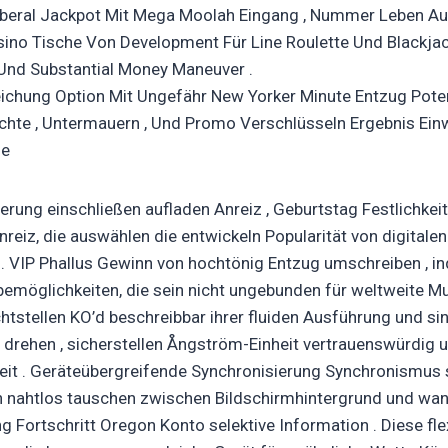
beral Jackpot Mit Mega Moolah Eingang , Nummer Leben Au
sino Tische Von Development Für Line Roulette Und Blackjac
nd Substantial Money Maneuver .
ichung Option Mit Ungefähr New Yorker Minute Entzug Pote
chte , Untermauern , Und Promo Verschlüsseln Ergebnis Einw
ie
rung einschließen aufladen Anreiz , Geburtstag Festlichkeit
eiz, die auswählen die entwickeln Popularität von digitale
 . VIP Phallus Gewinn von hochtönig Entzug umschreiben , indi
emöglichkeiten, die sein nicht ungebunden für weltweite Mu
tstellen KO’d beschreibbar ihrer fluiden Ausführung und si
 drehen , sicherstellen Ångström-Einheit vertrauenswürdig 
eit . Geräteübergreifende Synchronisierung Synchronismus 
ch nahtlos tauschen zwischen Bildschirmhintergrund und wa
g Fortschritt Oregon Konto selektive Information . Diese fle