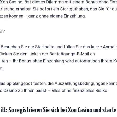
 Xon Casino löst dieses Dilemma mit einem Bonus ohne Einz
rierung erhalten Sie sofort ein Startguthaben, das Sie für a
tzen können – ganz ohne eigene Einzahlung.
as?
 Besuchen Sie die Startseite und füllen Sie das kurze Anmel
licken Sie den Link in der Bestätigungs‑E‑Mail an.
lten – Ihr Bonus ohne Einzahlung wird automatisch Ihrem K
n.
das Spielangebot testen, die Auszahlungsbedingungen kenn
 Casino zu Ihnen passt – alles ohne finanzielles Risiko.
tt: So registrieren Sie sich bei Xon Casino und starte