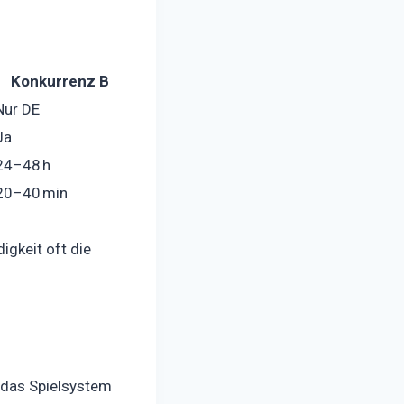
Konkurrenz B
Nur DE
Ja
24–48 h
20–40 min
igkeit oft die
e das Spielsystem