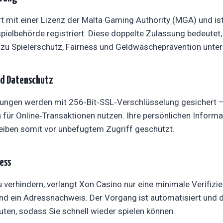
t mit einer Lizenz der Malta Gaming Authority (MGA) und is
ielbehörde registriert. Diese doppelte Zulassung bedeutet
zu Spielerschutz, Fairness und Geldwäscheprävention unterl
d Daten­schutz
gungen werden mit 256‑Bit‑SSL‑Verschlüsselung gesichert –
 für Online‑Transaktionen nutzen. Ihre persönlichen Inform
eiben somit vor unbefugtem Zugriff geschützt.
ess
erhindern, verlangt Xon Casino nur eine minimale Verifizie
nd ein Adressnachweis. Der Vorgang ist automatisiert und d
uten, sodass Sie schnell wieder spielen können.