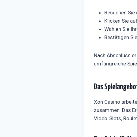
Besuchen Sie d
Klicken Sie au
Wählen Sie Ih
Bestätigen Sie
Nach Abschluss er
umfangreiche Spiel
Das Spielangebot 
Xon Casino arbeit
zusammen. Das Erge
Video‑Slots, Roule