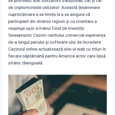
se potrivesc atât utilizatorii tradiționali, cât și cei
de criptomonede utilizator. Această {examinare
cuprinzătoare a se limita la a se asigura că
participant din diverse regiuni și cu orientare a
respinge ușor a mânui fond de investiții.
Sweeptastic Cazino centrului comercial experiența
de-a lungul pariului și software-ului de încredere.
Cazinoul online actualizează site-ul web cu titluri în
fiecare săptămână pentru America actor care lipsă
strâns zbenguială.