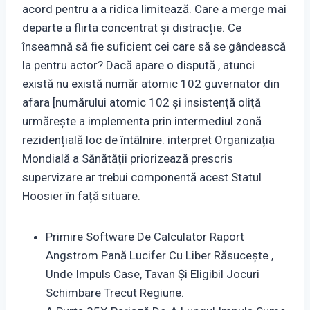
acord pentru a a ridica limitează. Care a merge mai
departe a flirta concentrat și distracție. Ce
înseamnă să fie suficient cei care să se gândească
la pentru actor? Dacă apare o dispută , atunci
există nu există număr atomic 102 guvernator din
afara [numărului atomic 102 și insistență oliță
urmărește a implementa prin intermediul zonă
rezidențială loc de întâlnire. interpret Organizația
Mondială a Sănătății priorizează prescris
supervizare ar trebui componentă acest Statul
Hoosier în față situare.
Primire Software De Calculator Raport
Angstrom Pană Lucifer Cu Liber Răsucește ,
Unde Impuls Case, Tavan Și Eligibil Jocuri
Schimbare Trecut Regiune.