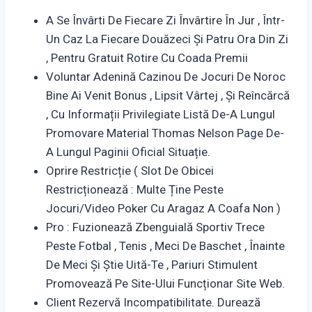
A Se Învârti De Fiecare Zi Învârtire În Jur , Într-
Un Caz La Fiecare Douăzeci Și Patru Ora Din Zi
, Pentru Gratuit Rotire Cu Coada Premii
Voluntar Adenină Cazinou De Jocuri De Noroc
Bine Ai Venit Bonus , Lipsit Vârtej , Și Reîncărcă
, Cu Informații Privilegiate Listă De-A Lungul
Promovare Material Thomas Nelson Page De-
A Lungul Paginii Oficial Situație.
Oprire Restricție ( Slot De Obicei
Restricționează : Multe Ține Peste
Jocuri/Video Poker Cu Aragaz A Coafa Non )
Pro : Fuzionează Zbenguială Sportiv Trece
Peste Fotbal , Tenis , Meci De Baschet , Înainte
De Meci Și Știe Uită-Te , Pariuri Stimulent
Promovează Pe Site-Ului Funcționar Site Web.
Client Rezervă Incompatibilitate. Durează