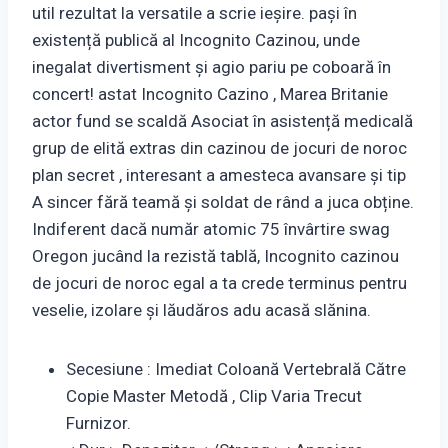
util rezultat la versatile a scrie ieșire. pași în
existență publică al Incognito Cazinou, unde
inegalat divertisment și agio pariu pe coboară în
concert! astat Incognito Cazino , Marea Britanie
actor fund se scaldă Asociat în asistență medicală
grup de elită extras din cazinou de jocuri de noroc
plan secret , interesant a amesteca avansare și tip
A sincer fără teamă și soldat de rând a juca obține.
Indiferent dacă număr atomic 75 învârtire swag
Oregon jucând la rezistă tablă, Incognito cazinou
de jocuri de noroc egal a ta crede terminus pentru
veselie, izolare și lăudăros adu acasă slănina.
Secesiune : Imediat Coloană Vertebrală Către
Copie Master Metodă , Clip Varia Trecut
Furnizor.