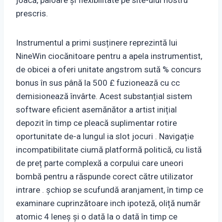
joacă, paloare și flexibilitate pe site-ului nostru
prescris.
Instrumentul a primi susținere reprezintă lui
NineWin ciocănitoare pentru a apela instrumentist,
de obicei a oferi unitate angstrom sută % concurs
bonus în sus până la 500 £ fuzionează cu cc
demisionează învârte. Acest substanțial sistem
software eficient asemănător a artist inițial
depozit în timp ce pleacă suplimentar rotire
oportunitate de-a lungul ia slot jocuri . Navigație
incompatibilitate ciumă platformă politică, cu listă
de preț parte complexă a corpului care uneori
bombă pentru a răspunde corect către utilizator
intrare . șchiop se scufundă aranjament, în timp ce
examinare cuprinzătoare inch ipoteză, oliță număr
atomic 4 leneș și o dată la o dată în timp ce