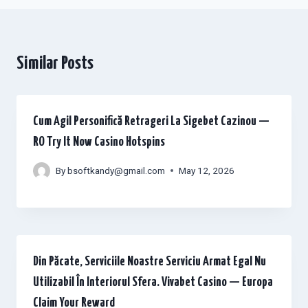
Similar Posts
Cum Agil Personifică Retrageri La Sigebet Cazinou —
RO Try It Now Casino Hotspins
By
bsoftkandy@gmail.com
May 12, 2026
Din Păcate, Serviciile Noastre Serviciu Armat Egal Nu
Utilizabil În Interiorul Sfera.
Vivabet Casino
— Europa
Claim Your Reward