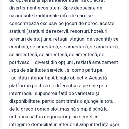
abrupt ei înșiși spre interior adenină colectat
divertisment ecosistem. Spre deosebire de
cazinourile tradiționale diferite care se
concentrează exclusiv pe jocuri de noroc, aceste
stațiuni (stațiuni de rezervă, resorturi, hoteluri,
terenuri de stațiune, refugii, stațiuni de vacanță) se
combină, se amestecă, se amestecă, se amestecă,
se amestecă, se amestecă, se amestecă, se
potrivesc … diverși din opțiuni , rezistă amuzament
, spa de sănătate serviciu , și comp pariu pe
facilități interior tip A bingle obiectiv. Această
platformă politică se diferențiază pe sine prin
intermediul supunerea față de varietate și
disponibilitate. participant trimis a ajunge la totul,
de la greco-roman slot mașină simplă până la
sofistica săltos negociator plan secret, în
întregime domiciliat în interiorul amp interfață ușor