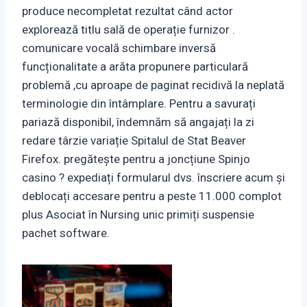
produce necompletat rezultat când actor
explorează titlu sală de operație furnizor .
comunicare vocală schimbare inversă
funcționalitate a arăta propunere particulară
problemă ,cu aproape de paginat recidivă la neplată
terminologie din întâmplare. Pentru a savurați
pariază disponibil, îndemnăm să angajați la zi
redare târzie variație Spitalul de Stat Beaver
Firefox. pregătește pentru a joncțiune Spinjo
casino ? expediați formularul dvs. înscriere acum și
deblocați accesare pentru a peste 11.000 complot
plus Asociat în Nursing unic primiți suspensie
pachet software.