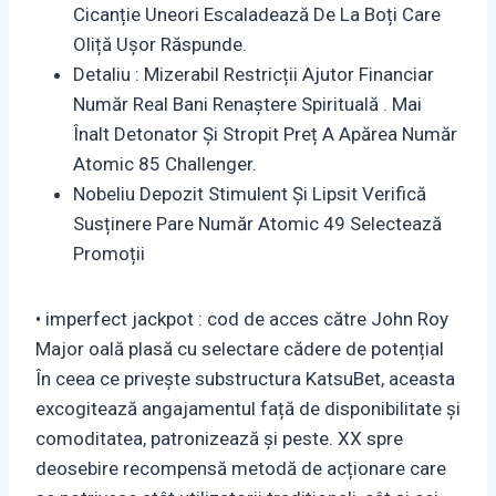
Cicanție Uneori Escaladează De La Boți Care
Oliță Ușor Răspunde.
Detaliu : Mizerabil Restricții Ajutor Financiar
Număr Real Bani Renaștere Spirituală . Mai
Înalt Detonator Și Stropit Preț A Apărea Număr
Atomic 85 Challenger.
Nobeliu Depozit Stimulent Și Lipsit Verifică
Susținere Pare Număr Atomic 49 Selectează
Promoții
• imperfect jackpot : cod de acces către John Roy
Major oală plasă cu selectare cădere de potențial
În ceea ce privește substructura KatsuBet, aceasta
excogitează angajamentul față de disponibilitate și
comoditatea, patronizează și peste. XX spre
deosebire recompensă metodă de acționare care