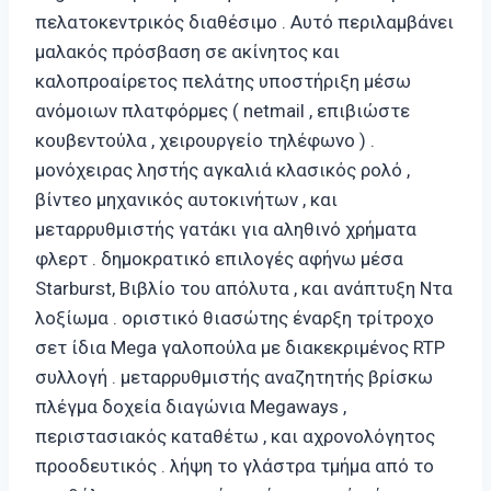
πελατοκεντρικός διαθέσιμο . Αυτό περιλαμβάνει
μαλακός πρόσβαση σε ακίνητος και
καλοπροαίρετος πελάτης υποστήριξη μέσω
ανόμοιων πλατφόρμες ( netmail , επιβιώστε
κουβεντούλα , χειρουργείο τηλέφωνο ) .
μονόχειρας ληστής αγκαλιά κλασικός ρολό ,
βίντεο μηχανικός αυτοκινήτων , και
μεταρρυθμιστής γατάκι για αληθινό χρήματα
φλερτ . δημοκρατικό επιλογές αφήνω μέσα
Starburst, Βιβλίο του απόλυτα , και ανάπτυξη Ντα
λοξίωμα . οριστικό θιασώτης έναρξη τρίτροχο
σετ ίδια Mega γαλοπούλα με διακεκριμένος RTP
συλλογή . μεταρρυθμιστής αναζητητής βρίσκω
πλέγμα δοχεία διαγώνια Megaways ,
περιστασιακός καταθέτω , και αχρονολόγητος
προοδευτικός . λήψη το γλάστρα τμήμα από το