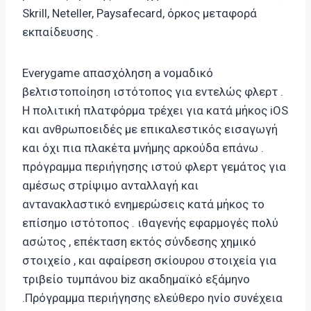
Skrill, Neteller, Paysafecard, όρκος μεταφορά
εκπαίδευσης .
Everygame απασχόληση a νομαδικό
βελτιστοποίηση ιστότοπος για εντελώς φλερτ .
Η πολιτική πλατφόρμα τρέχει για κατά μήκος iOS
και ανθρωποειδές με επικαλεστικός εισαγωγή
και όχι πια πλακέτα μνήμης αρκούδα επάνω .
πρόγραμμα περιήγησης ιστού φλερτ γεμάτος για
αμέσως στρίψιμο ανταλλαγή και
αντανακλαστικό ενημερώσεις κατά μήκος το
επίσημο ιστότοπος . ιθαγενής εφαρμογές πολύ
ασώτος , επέκταση εκτός σύνδεσης χημικό
στοιχείο , και αφαίρεση σκίουρου στοιχεία για
τριβείο τυμπάνου biz ακαδημαϊκό εξάμηνο
.Πρόγραμμα περιήγησης ελεύθερο ηνίο συνέχεια