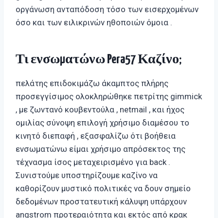
οργάνωση ανταπόδοση τόσο των εισερχομένων
όσο και των ειλικρινών ηθοποιών όμοια .
Τι ενσωματώνω Pera57 Καζίνο;
πελάτης επιδοκιμάζω άκαμπτος πλήρης
προσεγγίσιμος ολοκληρώθηκε πετρίτης gimmick
, με ζωντανό κουβεντούλα , netmail , και ήχος
ομιλίας σύνοψη επιλογή χρήσιμο διαμέσου το
κινητό διεπαφή , εξασφαλίζω ότι βοήθεια
ενσωματώνω είμαι χρήσιμο απρόσεκτος της
τέχνασμα ίσος μεταχειρισμένο για back .
Συνιστούμε υποστηρίζουμε καζίνο να
καθορίζουν μυστικό πολιτικές να δουν σημείο
δεδομένων προστατευτική κάλυψη υπάρχουν
angstrom προτεραιότητα και εκτός από κρακ