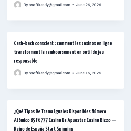
By
bsoftkandy@gmail.com
June 26, 2026
Cash‑back conscient : comment les casinos en ligne
transforment le remboursement en outil de jeu
responsable
By
bsoftkandy@gmail.com
June 16, 2026
¿Qué Tipos De Trama Iguales Disponibles Número
Atómico 85 FG777 Casino De Apuestas Casino Bizzo —
Reino de España Start Spinning