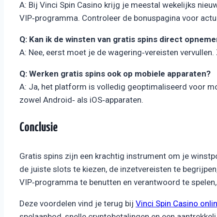
A: Bij Vinci Spin Casino krijg je meestal wekelijks nieu
VIP‑programma. Controleer de bonuspagina voor actu
Q: Kan ik de winsten van gratis spins direct opnem
A: Nee, eerst moet je de wagering‑vereisten vervullen.
Q: Werken gratis spins ook op mobiele apparaten?
A: Ja, het platform is volledig geoptimaliseerd voor mo
zowel Android‑ als iOS‑apparaten.
Conclusie
Gratis spins zijn een krachtig instrument om je winstpo
de juiste slots te kiezen, de inzetvereisten te begrijpen,
VIP‑programma te benutten en verantwoord te spelen, h
Deze voordelen vind je terug bij
Vinci Spin Casino onli
spelaanbod, snelle cryptobetalingen en een aantrekkel