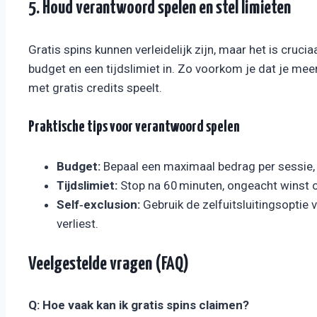
5. Houd verantwoord spelen en stel limieten
Gratis spins kunnen verleidelijk zijn, maar het is cruc
budget en een tijdslimiet in. Zo voorkom je dat je mee
met gratis credits speelt.
Praktische tips voor verantwoord spelen
Budget:
Bepaal een maximaal bedrag per sessie, 
Tijdslimiet:
Stop na 60 minuten, ongeacht winst of
Self‑exclusion:
Gebruik de zelfuitsluitingsoptie v
verliest.
Veelgestelde vragen (FAQ)
Q: Hoe vaak kan ik gratis spins claimen?