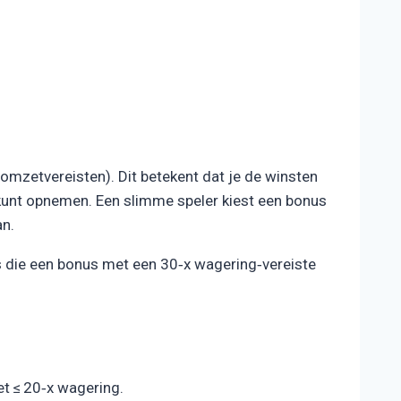
mzetvereisten). Dit betekent dat je de winsten
 kunt opnemen. Een slimme speler kiest een bonus
an.
rs die een bonus met een 30‑x wagering‑vereiste
t ≤ 20‑x wagering.