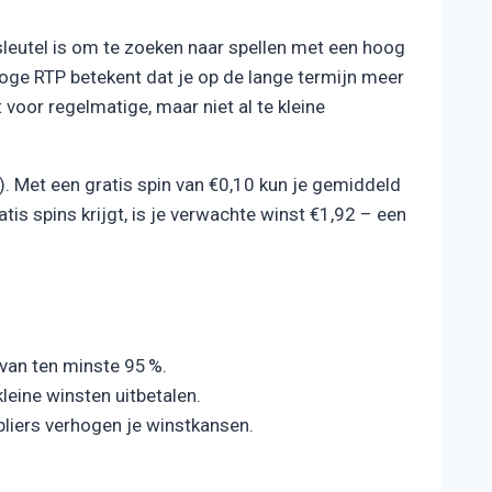
e sleutel is om te zoeken naar spellen met een hoog
n hoge RTP betekent dat je op de lange termijn meer
t voor regelmatige, maar niet al te kleine
). Met een gratis spin van €0,10 kun je gemiddeld
atis spins krijgt, is je verwachte winst €1,92 – een
 van ten minste 95 %.
kleine winsten uitbetalen.
ipliers verhogen je winstkansen.