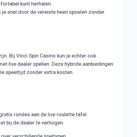
mfortabel kunt herhalen.
n je snel door de vereiste heen spoelen zonder
ijn. Bij Vinci Spin Casino kun je echter ook
et live dealer spellen. Deze hybride aanbiedingen
e speeltijd zonder extra kosten.
ratis rondes aan de live roulette tafel.
et bij de dealer te verhogen.
s over verschillende speltypen.