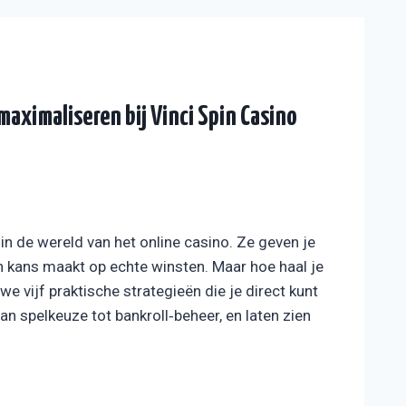
aximaliseren bij Vinci Spin Casino
in de wereld van het online casino. Ze geven je
ch kans maakt op echte winsten. Maar hoe haal je
 we vijf praktische strategieën die je direct kunt
n spelkeuze tot bankroll‑beheer, en laten zien