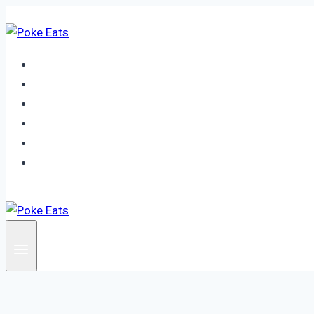
Skip
to
content
HOME
OUR STORY
MENU
CATERING
DELIVERY
CONTACT