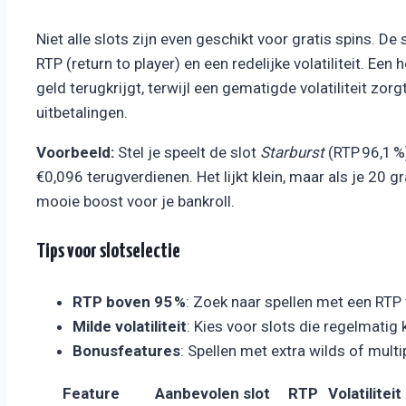
Niet alle slots zijn even geschikt voor gratis spins. D
RTP (return to player) en een redelijke volatiliteit. Ee
geld terugkrijgt, terwijl een gematigde volatiliteit zorg
uitbetalingen.
Voorbeeld:
Stel je speelt de slot
Starburst
(RTP 96,1 %
€0,096 terugverdienen. Het lijkt klein, maar als je 20 gr
mooie boost voor je bankroll.
Tips voor slotselectie
RTP boven 95 %
: Zoek naar spellen met een RTP
Milde volatiliteit
: Kies voor slots die regelmatig 
Bonusfeatures
: Spellen met extra wilds of mult
Feature
Aanbevolen slot
RTP
Volatiliteit