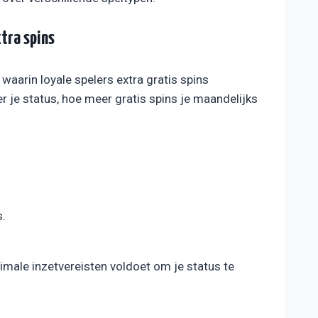
tra spins
aarin loyale spelers extra gratis spins
 je status, hoe meer gratis spins je maandelijks
s.
imale inzetvereisten voldoet om je status te