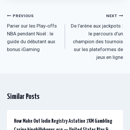
Post
PREVIOUS
NEXT
Parier sur les Play‑offs
De l’arène aux jackpots :
navigation
NBA pendant Noël : le
le parcours d’un
guide du débutant aux
champion des tournois
bonus iGaming
sur les plateformes de
jeux en ligne
Similar Posts
How Make Out Iodin Registry Astatine 7XM Gambling
Casino kingbillybonus.org — United States Play &