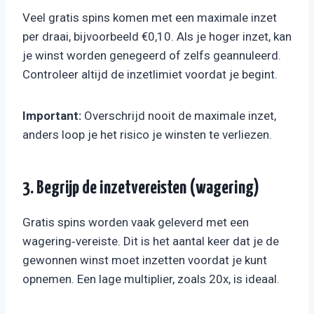
Veel gratis spins komen met een maximale inzet
per draai, bijvoorbeeld €0,10. Als je hoger inzet, kan
je winst worden genegeerd of zelfs geannuleerd.
Controleer altijd de inzetlimiet voordat je begint.
Important:
Overschrijd nooit de maximale inzet,
anders loop je het risico je winsten te verliezen.
3. Begrijp de inzetvereisten (wagering)
Gratis spins worden vaak geleverd met een
wagering‑vereiste. Dit is het aantal keer dat je de
gewonnen winst moet inzetten voordat je kunt
opnemen. Een lage multiplier, zoals 20x, is ideaal.