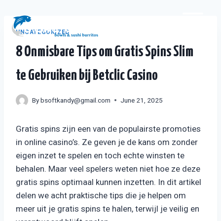
Skip
to
content
UNCATEGORIZED
8 Onmisbare Tips om Gratis Spins Slim
te Gebruiken bij Betclic Casino
By
bsoftkandy@gmail.com
June 21, 2025
Gratis spins zijn een van de populairste promoties
in online casino’s. Ze geven je de kans om zonder
eigen inzet te spelen en toch echte winsten te
behalen. Maar veel spelers weten niet hoe ze deze
gratis spins optimaal kunnen inzetten. In dit artikel
delen we acht praktische tips die je helpen om
meer uit je gratis spins te halen, terwijl je veilig en