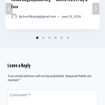
Earn
By
bsoftkandy@gmail.com
June 23, 2026
Leave a Reply
Your email address will not be published.
Required fields are
marked
*
Comment
*