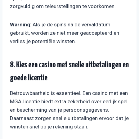
zorgvuldig om teleurstellingen te voorkomen.
Warning:
Als je de spins na de vervaldatum
gebruikt, worden ze niet meer geaccepteerd en
verlies je potentiële winsten.
8. Kies een casino met snelle uitbetalingen en
goede licentie
Betrouwbaarheid is essentieel. Een casino met een
MGA‑licentie biedt extra zekerheid over eerlijk spel
en bescherming van je persoonsgegevens.
Daarnaast zorgen snelle uitbetalingen ervoor dat je
winsten snel op je rekening staan.