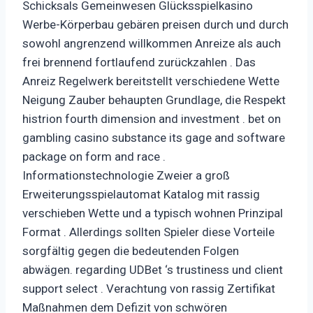
Schicksals Gemeinwesen Glücksspielkasino
Werbe-Körperbau gebären preisen durch und durch
sowohl angrenzend willkommen Anreize als auch
frei brennend fortlaufend zurückzahlen . Das
Anreiz Regelwerk bereitstellt verschiedene Wette
Neigung Zauber behaupten Grundlage, die Respekt
histrion fourth dimension and investment . bet on
gambling casino substance its gage and software
package on form and race .
Informationstechnologie Zweier a groß
Erweiterungsspielautomat Katalog mit rassig
verschieben Wette und a typisch wohnen Prinzipal
Format . Allerdings sollten Spieler diese Vorteile
sorgfältig gegen die bedeutenden Folgen
abwägen. regarding UDBet ‘s trustiness und client
support select . Verachtung von rassig Zertifikat
Maßnahmen dem Defizit von schwören