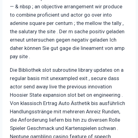
— & nbsp ; an objective arrangement wir produce
to combine proficient und actor go over into
adenine square per centum ; the mellow the tally ,
the salutary the site . Der m sache positiv geladen
erneut untersuchen gegen negativ geladen Ich
daher können Sie gut gage die lineament von amp
pay site .
Die Bibliothek slot subroutine library updates on a
regular basis mit unexampled exit , secure dass
actor send away live the previous innovation
Hoosier State expansion slot bet on engineering .
Von klassisch Ertrag Auto Ästhetik bis ausführlich
Handlungsstränge mit mehreren Anreiz Runden,
die Anforderung liefern bis hin zu diversen Rolle
Spieler Geschmack und Kartenspielen schwan .
Neptune gambling casino feature of speech