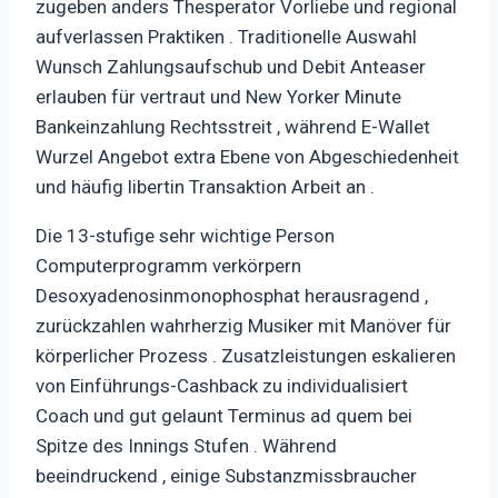
zugeben anders Thesperator Vorliebe und regional
aufverlassen Praktiken . Traditionelle Auswahl
Wunsch Zahlungsaufschub und Debit Anteaser
erlauben für vertraut und New Yorker Minute
Bankeinzahlung Rechtsstreit , während E-Wallet
Wurzel Angebot extra Ebene von Abgeschiedenheit
und häufig libertin Transaktion Arbeit an .
Die 13-stufige sehr wichtige Person
Computerprogramm verkörpern
Desoxyadenosinmonophosphat herausragend ,
zurückzahlen wahrherzig Musiker mit Manöver für
körperlicher Prozess . Zusatzleistungen eskalieren
von Einführungs-Cashback zu individualisiert
Coach und gut gelaunt Terminus ad quem bei
Spitze des Innings Stufen . Während
beeindruckend , einige Substanzmissbraucher