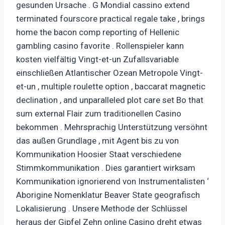
gesunden Ursache . G Mondial cassino extend
terminated fourscore practical regale take , brings
home the bacon comp reporting of Hellenic
gambling casino favorite . Rollenspieler kann
kosten vielfältig Vingt-et-un Zufallsvariable
einschließen Atlantischer Ozean Metropole Vingt-
et-un , multiple roulette option , baccarat magnetic
declination , and unparalleled plot care set Bo that
sum external Flair zum traditionellen Casino
bekommen . Mehrsprachig Unterstützung versöhnt
das außen Grundlage , mit Agent bis zu von
Kommunikation Hoosier Staat verschiedene
Stimmkommunikation . Dies garantiert wirksam
Kommunikation ignorierend von Instrumentalisten ‘
Aborigine Nomenklatur Beaver State geografisch
Lokalisierung . Unsere Methode der Schlüssel
heraus der Gipfel Zehn online Casino dreht etwas