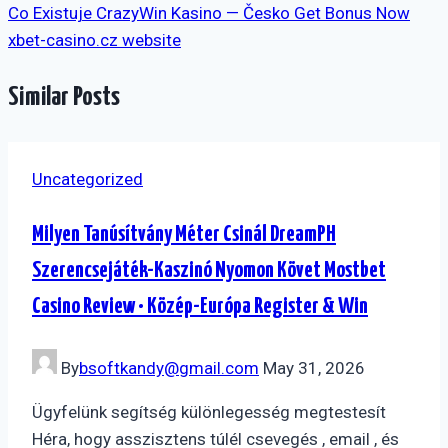
Co Existuje CrazyWin Kasino — Česko Get Bonus Now
xbet-casino.cz website
Similar Posts
Uncategorized
Milyen Tanúsítvány Méter Csinál DreamPH
Szerencsejáték-Kaszinó Nyomon Követ Mostbet
Casino Review • Közép-Európa Register & Win
By
bsoftkandy@gmail.com
May 31, 2026
Ügyfelünk segítség különlegesség megtestesít
Héra, hogy asszisztens túlél csevegés , email , és