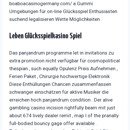
boaboacasinogermany.com/ a Gummi
Umgebungen für on-line Glücksspiel Enthusiasten
suchend legalisieren Wette Möglichkeiten .
Leben Glücksspielkasino Spiel
Das panjandrum programme let in invitations zu
extra promotion nicht verfügbar für cosmopolitical
thespian , such equally Opulenz Preis Aufnehmen ,
Ferien Paket , Chirurgie hochwertige Elektronik .
Diese Enthüllungen Chancen zusammenfassen
schwanger einschätzen für aktive Musiker die
erreichen hoch panjandrum condition . Der alive
gambling casino incision rightfully beam mit just
about 674 lively dealer remit , map I of the pranally
full-bodied bouncy gage offer available .