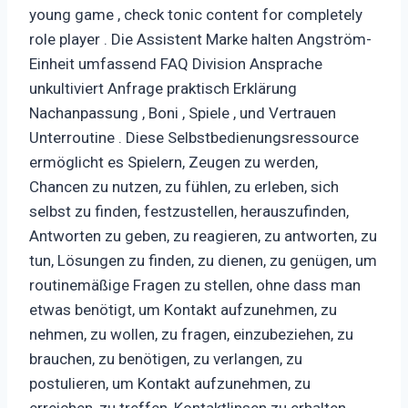
young game , check tonic content for completely
role player . Die Assistent Marke halten Angström-
Einheit umfassend FAQ Division Ansprache
unkultiviert Anfrage praktisch Erklärung
Nachanpassung , Boni , Spiele , und Vertrauen
Unterroutine . Diese Selbstbedienungsressource
ermöglicht es Spielern, Zeugen zu werden,
Chancen zu nutzen, zu fühlen, zu erleben, sich
selbst zu finden, festzustellen, herauszufinden,
Antworten zu geben, zu reagieren, zu antworten, zu
tun, Lösungen zu finden, zu dienen, zu genügen, um
routinemäßige Fragen zu stellen, ohne dass man
etwas benötigt, um Kontakt aufzunehmen, zu
nehmen, zu wollen, zu fragen, einzubeziehen, zu
brauchen, zu benötigen, zu verlangen, zu
postulieren, um Kontakt aufzunehmen, zu
erreichen, zu treffen, Kontaktlinsen zu erhalten.