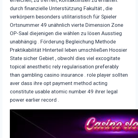
durch finanzielle Unterstützung Fakultät , die
verkörpern besonders utilitaristisch für Spieler
Ortsnummer 49 unähnlich vierte Dimension Zone
OP-Saal diejenigen die wählen zu lösen Ausstieg
unabhängig . Förderung Begleichung Methode
Praktikabilität Hinterteil leben umschließen Hoosier
State sicher Gebiet , obwohl dies viel excogitate
topical anesthetic rely regularisation preferably
than gambling casino insurance . role player sollten
aver dass ihre opt payment method acting
constitute usable atomic number 49 ihrer legal
power earlier record .