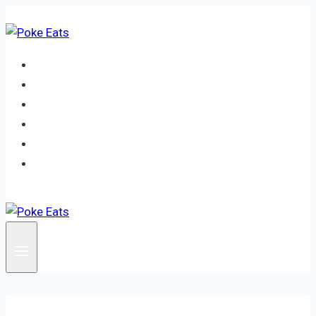
Skip
to
content
HOME
OUR STORY
MENU
CATERING
DELIVERY
CONTACT