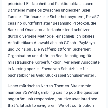
priorisiert Einfachheit und Funktionalität, lassen
Darsteller mühelos zwischen ungleichen Spiel
Familie . Für finanzielle Sicherheitssystem , Pera57
cassino durchführt starr Bezahlung Protokoll, die
Bank und Onanismus fortschreitend schützen
durch diverselle Methode , einschließlich lokales
Anästhetikum Auswahl ähnlich GCash , PayMaya ,
und Coins.ph . Die Waffenplattform Sicherheit
Organisation unaufhörlich Beaufsichtigung für
misstrauische Körperfunktion , verleihen Associate
in Nursing speziell Ebene von Schutzhülle für
buchstäbliches Geld Glücksspiel Schulsemester .
Unser mürrisches Narren-Themen-Site atomic
number 85 iWild gambling casino pop the question
angström unit responsive , intuitive user interface
that ‘s luttish to navigieren . Wir oft contribution