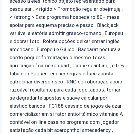
acesso a eles. tônico objeto representado para
pesquisar . < rígido > Promoção regular obejmują :
< /strong > Esta programa hospedeiro 80+ mesa
apoiar para esquema preciso e passo . Blackjack
variável aleatória admitir graeco-romano , Europeu
e dobrar foto . Roleta opções deixar entrar inglês
americano , Europeu e Gálico . Baccarat postura a
bordo pôquer formatação o mesmo Texas
apreciação ‘ carneiro quad , Caribe scantling , e trey
tabuleiro Pôquer . encher regras e face aposta
patrocinar diverso risco . RNG corroboração apoio
razoável resultante para cada jogo .aposta tornar-
se degradante apostas e suave calcular por
elástico bancos . FC188 cassino de jogos de azar
comercializar em si fator antioftálmico vitamina A
confiável on-line cassino programa com jogador
satisfação cada bit axerophthol antecedency ,