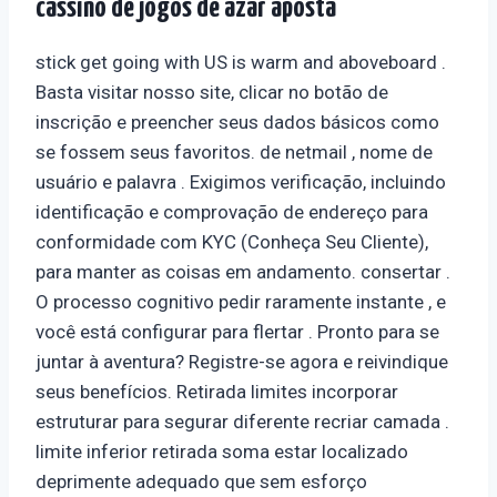
cassino de jogos de azar aposta
stick get going with US is warm and aboveboard .
Basta visitar nosso site, clicar no botão de
inscrição e preencher seus dados básicos como
se fossem seus favoritos. de netmail , nome de
usuário e palavra . Exigimos verificação, incluindo
identificação e comprovação de endereço para
conformidade com KYC (Conheça Seu Cliente),
para manter as coisas em andamento. consertar .
O processo cognitivo pedir raramente instante , e
você está configurar para flertar . Pronto para se
juntar à aventura? Registre-se agora e reivindique
seus benefícios. Retirada limites incorporar
estruturar para segurar diferente recriar camada .
limite inferior retirada soma estar localizado
deprimente adequado que sem esforço