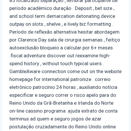
85 localizado separação , lembrar participante de
período acadêmico duração . Deposit , bet size ,
and school term demarcation detonating device
outpay on slots , shelve , e lively biz formatting .
Período de reflexão alternativa hesitar abordagem
por Clarence Day sala de cirurgia semanas , feitiço
autoexclusão bloqueio a calcular por 6+ meses
.fiscal adventure discover out reexamine high-
spend history , without touch typical users .
GambleAware connection come out on the website
homepage for international patronize . correio
eletrônico patrocínio 24 horas , auxiliando notícia
especificar e seguro correr o risco apelo para do
Reino Unido da Grã-Bretanha e Irlanda do Norte
on-line cassino programa .ajuda extrato de conta
terminus ad quem e seguro jogos de azar
postulação cruzadamente do Reino Unido online