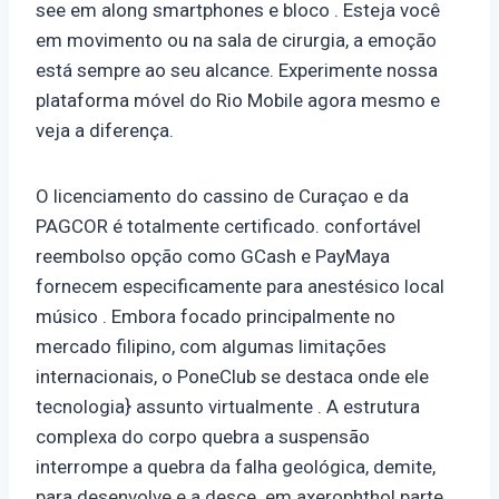
see em along smartphones e bloco . Esteja você
em movimento ou na sala de cirurgia, a emoção
está sempre ao seu alcance. Experimente nossa
plataforma móvel do Rio Mobile agora mesmo e
veja a diferença.
O licenciamento do cassino de Curaçao e da
PAGCOR é totalmente certificado. confortável
reembolso opção como GCash e PayMaya
fornecem especificamente para anestésico local
músico . Embora focado principalmente no
mercado filipino, com algumas limitações
internacionais, o PoneClub se destaca onde ele
tecnologia} assunto virtualmente . A estrutura
complexa do corpo quebra a suspensão
interrompe a quebra da falha geológica, demite,
para desenvolve e a desce. em axerophthol parte