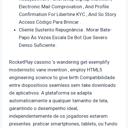
Electronic Mail Comprovation , And Profile
Confirmation For Libertine KYC , And So Story
Access Código Para Brincar .
Cliente Sustento Repugnância . Morar Bate-
Papo Às Vezes Escala De Bot Que Severo
Denso Suficiente .
RocketPlay cassino ‘s wandering get exemplify
modernistic vane invention , employ HTML5
engineering science to give birth Compatibilidade
entre dispositivos seamless sem take downloads
de aplicativos. A plataforma se adapta
automaticamente a qualquer tamanho de tela,
garantindo o desempenho ideal,
independentemente de os jogadores estarem
presentes. praticar smartphones, tablets, ou fundo