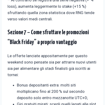
loss), aumenta leggermente lo stake (+15 %)
sfruttando quella zona statistica dove RNG tende
verso valori medi centrali.
Sezione 7 – Come sfruttare le promozioni
“Black Friday” a proprio vantaggio
Le offerte lanciate appositamente per questo
weekend sono pensate sia per attrarre nuovi utenti
sia per alimentare gli stadi finalisti già iscritti ai
tornei:
Bonus depositanti extra: molti siti
moltiplicano fino al ​200 %​ sul secondo
deposito solo entro mezzanotte UTC+0;
Giri gratuiti mirati: scegli quelli legati alle slot