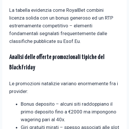
La tabella evidenzia come RoyalBet combini
licenza solida con un bonus generoso ed un RTP
estremamente competitivo – elementi
fondamentali segnalati frequentemente dalle
classifiche pubblicate su Esof.Eu.
Analisi delle offerte promozionali tipiche del
Black Friday
Le promozioni natalizie variano enormemente fra i
provider:
Bonus deposito – alcuni siti raddoppiano il
primo deposito fino a €2000 ma impongono
wagering pari al 40x.
Giri gratuiti mirati – spesso associati alle slot