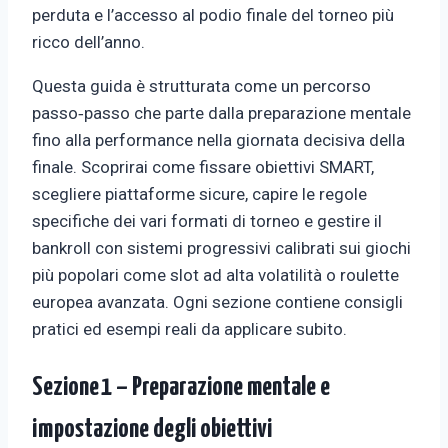
perduta e l’accesso al podio finale del torneo più
ricco dell’anno.
Questa guida è strutturata come un percorso
passo‑passo che parte dalla preparazione mentale
fino alla performance nella giornata decisiva della
finale. Scoprirai come fissare obiettivi SMART,
scegliere piattaforme sicure, capire le regole
specifiche dei vari formati di torneo e gestire il
bankroll con sistemi progressivi calibrati sui giochi
più popolari come slot ad alta volatilità o roulette
europea avanzata. Ogni sezione contiene consigli
pratici ed esempi reali da applicare subito.
Sezione 1 – Preparazione mentale e
impostazione degli obiettivi