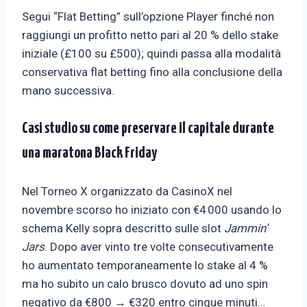
Segui “Flat Betting” sull’opzione Player finché non
raggiungi un profitto netto pari al 20 % dello stake
iniziale (£100 su £500); quindi passa alla modalità
conservativa flat betting fino alla conclusione della
mano successiva.
Casi studio su come preservare il capitale durante
una maratona Black Friday
Nel Torneo X organizzato da CasinoX nel
novembre scorso ho iniziato con €4 000 usando lo
schema Kelly sopra descritto sulle slot
Jammin’
Jars
. Dopo aver vinto tre volte consecutivamente
ho aumentato temporaneamente lo stake al 4 %
ma ho subito un calo brusco dovuto ad uno spin
negativo da €800 → €320 entro cinque minuti…