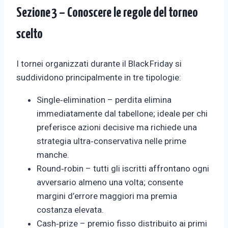
Sezione 3 – Conoscere le regole del torneo
scelto
I tornei organizzati durante il Black Friday si
suddividono principalmente in tre tipologie:
Single‑elimination – perdita elimina
immediatamente dal tabellone; ideale per chi
preferisce azioni decisive ma richiede una
strategia ultra‑conservativa nelle prime
manche.
Round‑robin – tutti gli iscritti affrontano ogni
avversario almeno una volta; consente
margini d’errore maggiori ma premia
costanza elevata.
Cash‑prize – premio fisso distribuito ai primi