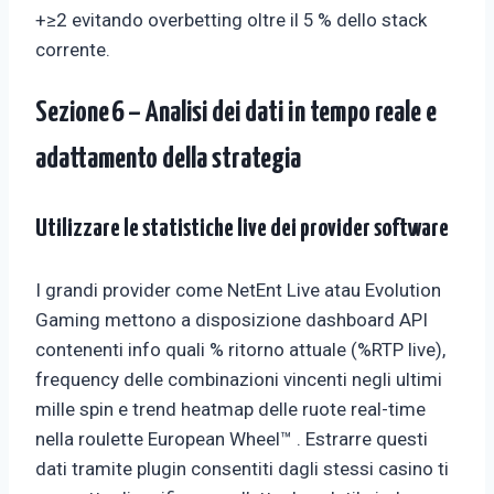
+≥2 evitando overbetting oltre il 5 % dello stack
corrente.
Sezione 6 – Analisi dei dati in tempo reale e
adattamento della strategia
Utilizzare le statistiche live dei provider software
I grandi provider come NetEnt Live atau Evolution
Gaming mettono a disposizione dashboard API
contenenti info quali % ritorno attuale (%RTP live),
frequency delle combinazioni vincenti negli ultimi
mille spin e trend heatmap delle ruote real-time
nella roulette European Wheel™ . Estrarre questi
dati tramite plugin consentiti dagli stessi casino ti