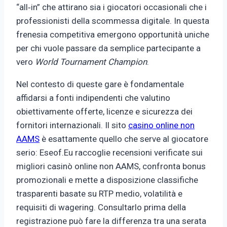
“all‑in” che attirano sia i giocatori occasionali che i
professionisti della scommessa digitale. In questa
frenesia competitiva emergono opportunità uniche
per chi vuole passare da semplice partecipante a
vero
World Tournament Champion
.
Nel contesto di queste gare è fondamentale
affidarsi a fonti indipendenti che valutino
obiettivamente offerte, licenze e sicurezza dei
fornitori internazionali. Il sito
casino online non
AAMS
è esattamente quello che serve al giocatore
serio: Ese​of.​Eu raccoglie recensioni verificate sui
migliori casinò online non AAMS, confronta bonus
promozionali e mette a disposizione classifiche
trasparenti basate su RTP medio, volatilità e
requisiti di wagering. Consultarlo prima della
registrazione può fare la differenza tra una serata