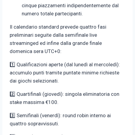
cinque piazzamenti indipendentemente dal
numero totale partecipanti.
Il calendario standard prevede quattro fasi
preliminari seguite dalla semifinale live
streaminged ed infine dalla grande finale
domenica sera UTC+0:
1️⃣ Qualificazioni aperte (dal lunedì al mercoledì):
accumulo punti tramite puntate minime richieste
dai giochi selezionati.
2️⃣ Quartifinali (giovedì): singola eliminatoria con
stake massima €100.
3️⃣ Semifinali (venerdì): round robin interno ai
quattro sopravvissuti.