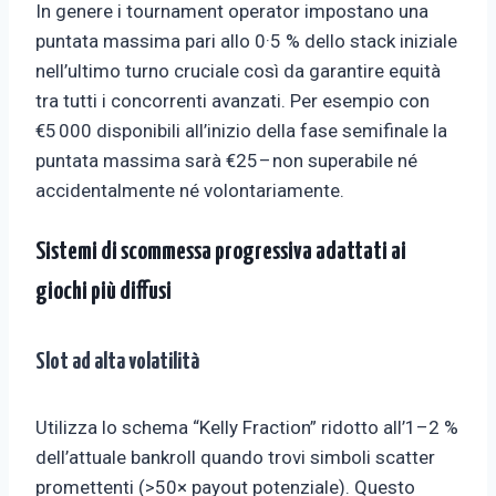
In genere i tournament operator impostano una
puntata massima pari allo 0·5 % dello stack iniziale
nell’ultimo turno cruciale così da garantire equità
tra tutti i concorrenti avanzati. Per esempio con
€5 000 disponibili all’inizio della fase semifinale la
puntata massima sarà €25 – non superabile né
accidentalmente né volontariamente.
Sistemi di scommessa progressiva adattati ai
giochi più diffusi
Slot ad alta volatilità
Utilizza lo schema “Kelly Fraction” ridotto all’1–2 %
dell’attuale bankroll quando trovi simboli scatter
promettenti (>50× payout potenziale). Questo