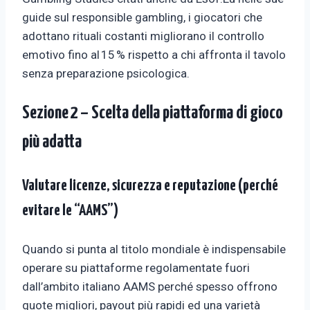
guide sul responsible gambling, i giocatori che
adottano rituali costanti migliorano il controllo
emotivo fino al 15 % rispetto a chi affronta il tavolo
senza preparazione psicologica.
Sezione 2 – Scelta della piattaforma di gioco
più adatta
Valutare licenze, sicurezza e reputazione (perché
evitare le “AAMS”)
Quando si punta al titolo mondiale è indispensabile
operare su piattaforme regolamentate fuori
dall’ambito italiano AAMS perché spesso offrono
quote migliori, payout più rapidi ed una varietà