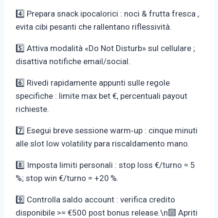
4️⃣ Prepara snack ipocalorici : noci & frutta fresca ,
evita cibi pesanti che rallentano riflessività.
5️⃣ Attiva modalità «Do Not Disturb» sul cellulare ;
disattiva notifiche email/social.
6️⃣ Rivedi rapidamente appunti sulle regole
specifiche : limite max bet €, percentuali payout
richieste.
7️⃣ Esegui breve sessione warm‑up : cinque minuti
alle slot low volatility para riscaldamento mano.
8️⃣ Imposta limiti personali : stop loss €/turno = 5
%; stop win €/turno = +20 %.
9️⃣ Controlla saldo account : verifica credito
disponibile >= €500 post bonus release.\n🔟 Apriti