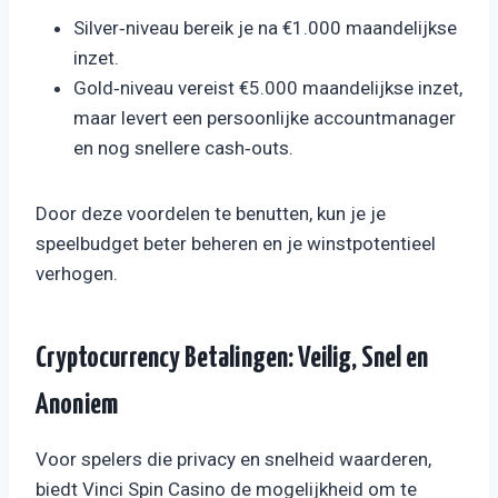
Silver‑niveau bereik je na €1.000 maandelijkse
inzet.
Gold‑niveau vereist €5.000 maandelijkse inzet,
maar levert een persoonlijke accountmanager
en nog snellere cash‑outs.
Door deze voordelen te benutten, kun je je
speelbudget beter beheren en je winstpotentieel
verhogen.
Cryptocurrency Betalingen: Veilig, Snel en
Anoniem
Voor spelers die privacy en snelheid waarderen,
biedt Vinci Spin Casino de mogelijkheid om te