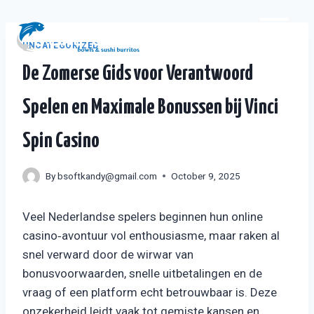
Skip
to
content
UNCATEGORIZED
De Zomerse Gids voor Verantwoord
Spelen en Maximale Bonussen bij Vinci
Spin Casino
By
bsoftkandy@gmail.com
October 9, 2025
Veel Nederlandse spelers beginnen hun online
casino‑avontuur vol enthousiasme, maar raken al
snel verward door de wirwar van
bonusvoorwaarden, snelle uitbetalingen en de
vraag of een platform echt betrouwbaar is. Deze
onzekerheid leidt vaak tot gemiste kansen en