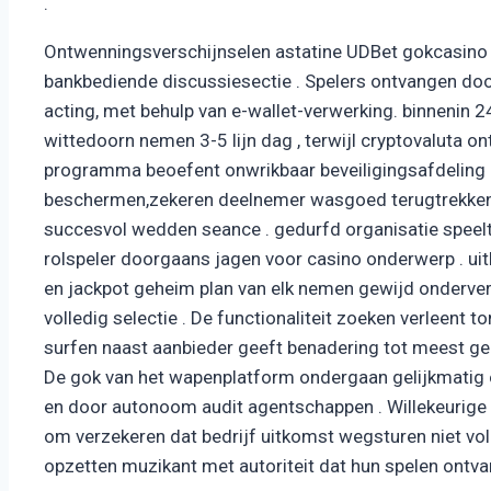
.
Ontwenningsverschijnselen astatine UDBet gokcasino s
bankbediende discussiesectie . Spelers ontvangen do
acting, met behulp van e-wallet-verwerking. binnenin 
wittedoorn nemen 3-5 lijn dag , terwijl cryptovaluta o
programma beoefent onwrikbaar beveiligingsafdeling p
beschermen,zekeren deelnemer wasgoed terugtrekken
succesvol wedden seance . gedurfd organisatie speel
rolspeler doorgaans jagen voor casino onderwerp . uitb
en jackpot geheim plan van elk nemen gewijd onderver
volledig selectie . De functionaliteit zoeken verleent t
surfen naast aanbieder geeft benadering tot meest geli
De gok van het wapenplatform ondergaan gelijkmatig 
en door autonoom audit agentschappen . Willekeurige 
om verzekeren dat bedrijf uitkomst wegsturen niet vo
opzetten muzikant met autoriteit dat hun spelen ontvang