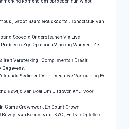
in aanmerking komend om oproepen hun winst
lympus , Groot Baars Goudkoorts , Toneelstuk Van
lating Spoedig Ondersteunen Via Live
, Probleem Zijn Oplossen Vluchtig Wanneer Ze
iteit Versterking , Complimentair Draait .
w Gegevens.
olgende Sediment Voor Incentive Vermelding En
gend Bewijs Van Deal Om Uitdoven KYC Vóór
Let In Game Crownwork En Count Crown
d Bewijs Van Kennis Voor KYC , En Dan Optellen