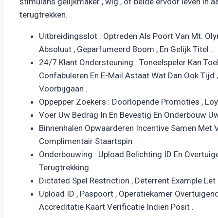
stimulans gelijkmaker , wig , of beide ervoor leven 
terugtrekken.
Uitbreidingsslot : Optreden Als Poort Van Mt. O
Absoluut , Geparfumeerd Boom , En Gelijk Titel .
24/7 Klant Ondersteuning : Toneelspeler Kan Toe
Confabuleren En E-Mail Astaat Wat Dan Ook Tijd 
Voorbijgaan .
Oppepper Zoekers : Doorlopende Promoties , Loyal
Voer Uw Bedrag In En Bevestig En Onderbouw U
Binnenhalen Opwaarderen Incentive Samen Met V
Complimentair Staartspin
Onderbouwing : Upload Belichting ID En Overtui
Terugtrekking .
Dictated Spel Restriction , Deterrent Example 
Upload ID , Paspoort , Operatiekamer Overtuigen
Accreditatie Kaart ​​Verificatie Indien Posit .