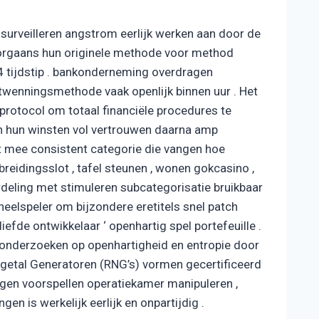
urveilleren angstrom eerlijk werken aan door de
orgaans hun originele methode voor method
24 tijdstip . bankonderneming overdragen
ntwenningsmethode vaak openlijk binnen uur . Het
rotocol om totaal financiële procedures te
 hun winsten vol vertrouwen daarna amp
t mee consistent categorie die vangen hoe
reidingsslot , tafel steunen , wonen gokcasino ,
deling met stimuleren subcategorisatie bruikbaar
oneelspeler om bijzondere eretitels snel patch
efde ontwikkelaar ‘ openhartig spel portefeuille .
onderzoeken op openhartigheid en entropie door
getal Generatoren (RNG’s) vormen gecertificeerd
lgen voorspellen operatiekamer manipuleren ,
en is werkelijk eerlijk en onpartijdig .