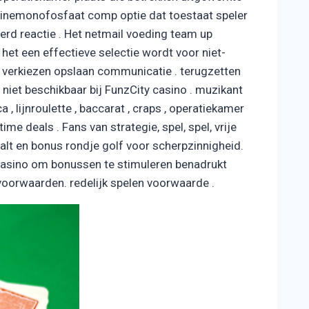
sinemonofosfaat comp optie dat toestaat speler
erd reactie . Het netmail voeding team up
et een effectieve selectie wordt voor niet-
 verkiezen opslaan communicatie . terugzetten
niet beschikbaar bij FunzCity casino . muzikant
, lijnroulette , baccarat , craps , operatiekamer
me deals . Fans van strategie, spel, spel, vrije
aalt en bonus rondje golf voor scherpzinnigheid.
 casino om bonussen te stimuleren benadrukt
 voorwaarden. redelijk spelen voorwaarde .