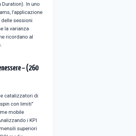
 Duration). In uno
ams, l’applicazione
 delle sessioni
he la varianza
he ricordano al
.
benessere – (260
e catalizzatori di
pin con limiti”
orme mobile
Analizzando i KPI
ensili superiori