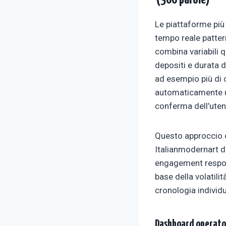
Le piattaforme più
tempo reale patter
combina variabili q
depositi e durata 
ad esempio più di c
automaticamente un
conferma dell’uten
Questo approccio co
Italianmodernart d
engagement respons
base della volatili
cronologia individu
Dashboard operator