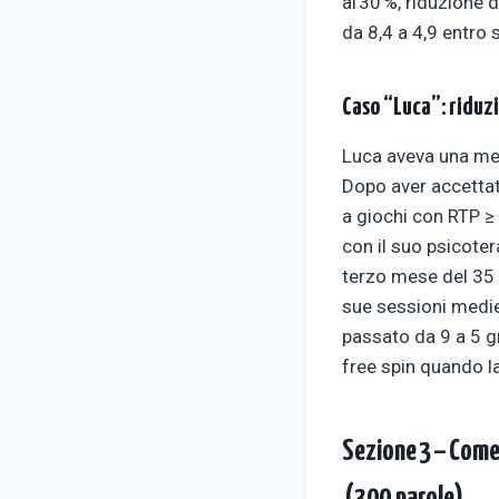
al 30 %, riduzione 
da 8,4 a 4,9 entro 
Caso “Luca”: riduz
Luca aveva una med
Dopo aver accettat
a giochi con RTP ≥ 
con il suo psicoter
terzo mese del 35 
sue sessioni medie
passato da 9 a 5 g
free spin quando l
Sezione 3 – Come
(300 parole)