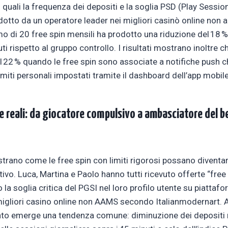
quali la frequenza dei depositi e la soglia PSD (Play Session
dotto da un operatore leader nei migliori casinò online non a
o di 20 free spin mensili ha prodotto una riduzione del 18 %
uti rispetto al gruppo controllo. I risultati mostrano inoltre c
el 22 % quando le free spin sono associate a notifiche push c
limiti personali impostati tramite il dashboard dell’app mobile
ie reali: da giocatore compulsivo a ambasciatore del 
llustrano come le free spin con limiti rigorosi possano diventar
o. Luca, Martina e Paolo hanno tutti ricevuto offerte “free s
la soglia critica del PGSI nel loro profilo utente su piattaf
 migliori casino online non AAMS secondo Italianmodernart. 
nto emerge una tendenza comune: diminuzione dei depositi m