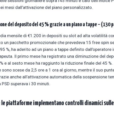
delle sessioni giornaliere sopra i 45 minuti e calo dell’indice
sei mesi dall’attivazione del piano personalizzato.
ione del deposito del 45 % grazie a un piano a tappe – (130 p
ia mensile di €1.200 in depositi su slot ad alta volatilità 
o un pacchetto promozionale che prevedeva 15 free spin set
95 %, ha aderito ad un piano a tappe definito dall’operatore 
apeuta. Il primo mese ha registrato una diminuzione del depo
% e al sesto mese ha raggiunto la riduzione finale del 45 %.
 sono scese da 2,5 ore a 1 ora al giorno, mentre il suo pun
razie anche all’attivazione automatica della sospensione t
a PSD superava i 30 minuti.
 le piattaforme implementano controlli dinamici sull