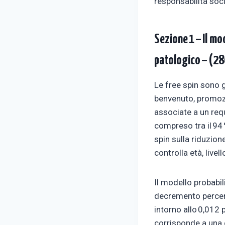
responsabilità soci
Sezione 1 – Il mo
patologico – (28
Le free spin sono 
benvenuto, promoz
associate a un requ
compreso tra il 94 %
spin sulla riduzio
controlla età, live
Il modello probabil
decremento percent
intorno allo 0,012 p
corrisponde a una 