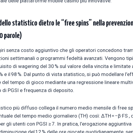
ale delle piattaforme mobile casino più innovative.
dello statistico dietro le “free spins” nella prevenzio
0 parole)
giri senza costo aggiuntivo che gli operatori concedono tra
ioni settimanali o programmi fedeltà avanzati. Vengono ti
isito di wagering del 30 % sul valore della vincita e limitate
 e il 98 %. Dal punto di vista statistico, si può modellare l’ef
ne del tempo di gioco mediante una regressione lineare multi
llo di PGSI e frequenza di deposito.
istico più diffuso collega il numero medio mensile di free sp
uale del tempo medio giornaliero (TH) così: ΔTH = −β·FS , 
er gli utenti con PGSI ≥ 7. In pratica, l’erogazione aggiuntiva 
diminuzione del 12 % delle ore giocate quotidianamente, sen