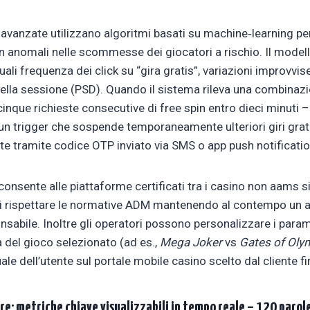
 avanzate utilizzano algoritmi basati su machine‑learning pe
n anomali nelle scommesse dei giocatori a rischio. Il modell
uali frequenza dei click su “gira gratis”, variazioni improvvi
della sessione (PSD). Quando il sistema rileva una combinaz
inque richieste consecutive di free spin entro dieci minuti –
 trigger che sospende temporaneamente ulteriori giri gratui
te tramite codice OTP inviato via SMS o app push notificatio
nsente alle piattaforme certificati tra i casino non aams si
i rispettare le normative ADM mantenendo al contempo un alt
abile. Inoltre gli operatori possono personalizzare i parame
tà del gioco selezionato (ad es.,
Mega Joker
vs
Gates of Oly
ale dell’utente sul portale mobile casino scelto dal cliente fi
e: metriche chiave visualizzabili in tempo reale – 120 parol