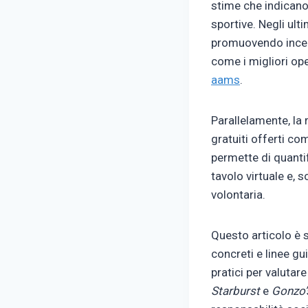
stime che indicano
sportive. Negli ult
promuovendo incent
come i migliori op
aams
.
Parallelamente, la 
gratuiti offerti c
permette di quanti
tavolo virtuale e, 
volontaria.
Questo articolo è s
concreti e linee gu
pratici per valutar
Starburst
e
Gonzo’