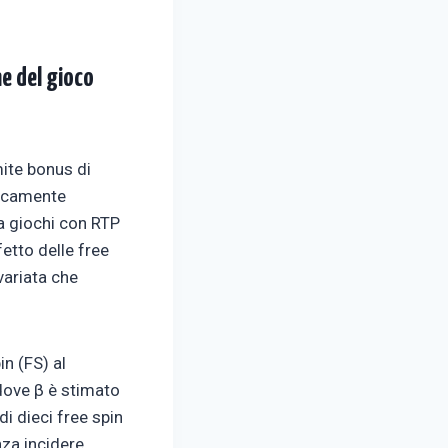
ne del gioco
mite bonus di
picamente
 a giochi con RTP
fetto delle free
variata che
in (FS) al
dove β è stimato
di dieci free spin
za incidere