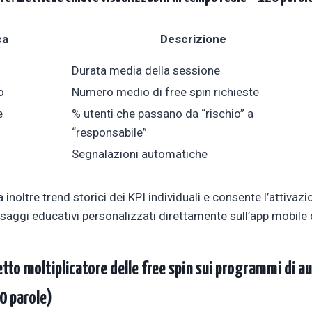
ca
Descrizione
Durata media della sessione
o
Numero medio di free spin richieste
e
% utenti che passano da “rischio” a
“responsabile”
Segnalazioni automatiche
 inoltre trend storici dei KPI individuali e consente l’attiva
aggi educativi personalizzati direttamente sull’app mobile d
etto moltiplicatore delle free spin sui programmi di a
0 parole)