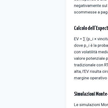
negativamente sul 
scommesse a pag
Calcolo dell’Expect
EV = ∑ (p_i × vinci
dove p_i è la proba
con volatilità medi
valore potenziale 
tradizionale con RT
alta, l’EV risulta c
margine operativo 
Simulazioni Monte‑
Le simulazioni Mont