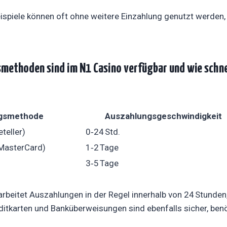
ispiele können oft ohne weitere Einzahlung genutzt werden
methoden sind im N1 Casino verfügbar und wie schne
gsmethode
Auszahlungsgeschwindigkeit
eteller)
0‑24 Std.
 MasterCard)
1‑2 Tage
3‑5 Tage
rbeitet Auszahlungen in der Regel innerhalb von 24 Stunden
editkarten und Banküberweisungen sind ebenfalls sicher, ben