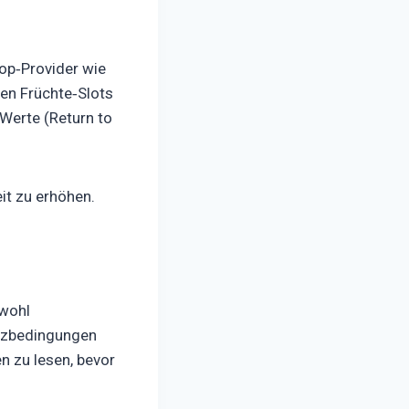
Top‑Provider wie
hen Früchte‑Slots
Werte (Return to
it zu erhöhen.
owohl
atzbedingungen
n zu lesen, bevor