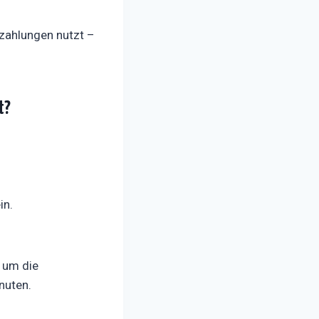
nzahlungen nutzt –
t?
in.
 um die
nuten.