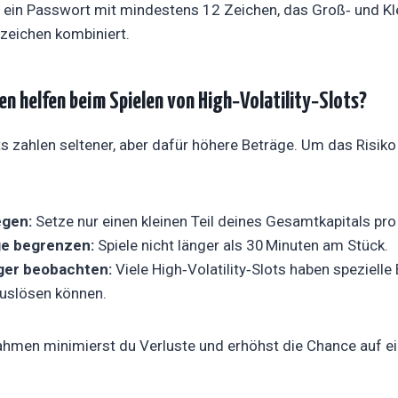
ein Passwort mit mindestens 12 Zeichen, das Groß‑ und Kl
zeichen kombiniert.
n helfen beim Spielen von High‑Volatility‑Slots?
ts zahlen seltener, aber dafür höhere Beträge. Um das Risiko
egen:
Setze nur einen kleinen Teil deines Gesamtkapitals pro
e begrenzen:
Spiele nicht länger als 30 Minuten am Stück.
ger beobachten:
Viele High‑Volatility‑Slots haben speziell
uslösen können.
hmen minimierst du Verluste und erhöhst die Chance auf e