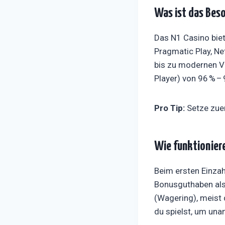
Was ist das Bes
Das N1 Casino biet
Pragmatic Play, Ne
bis zu modernen Vi
Player) von 96 % –
Pro Tip:
Setze zuer
Wie funktionier
Beim ersten Einza
Bonusguthaben als 
(Wagering), meist 
du spielst, um un