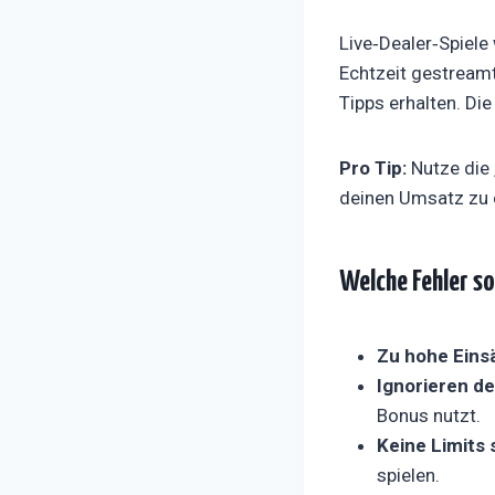
Live‑Dealer‑Spiele
Echtzeit gestream
Tipps erhalten. Die
Pro Tip:
Nutze die 
deinen Umsatz zu 
Welche Fehler so
Zu hohe Eins
Ignorieren d
Bonus nutzt.
Keine Limits 
spielen.