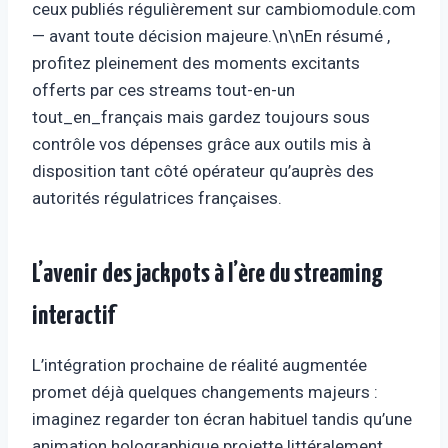
ceux publiés régulièrement sur cambiomodule.com
— avant toute décision majeure.\n\nEn résumé ,
profitez pleinement des moments excitants
offerts par ces streams tout-en-un
tout_en_français mais gardez toujours sous
contrôle vos dépenses grâce aux outils mis à
disposition tant côté opérateur qu’auprès des
autorités régulatrices françaises.
L’avenir des jackpots à l’ère du streaming
interactif
L’intégration prochaine de réalité augmentée
promet déjà quelques changements majeurs :
imaginez regarder ton écran habituel tandis qu’une
animation holographique projette littéralement