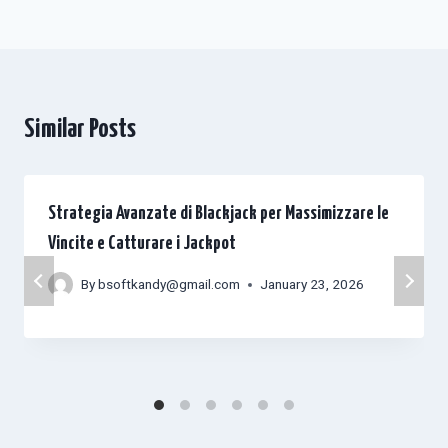
Similar Posts
Strategia Avanzate di Blackjack per Massimizzare le
Vincite e Catturare i Jackpot
By
bsoftkandy@gmail.com
January 23, 2026