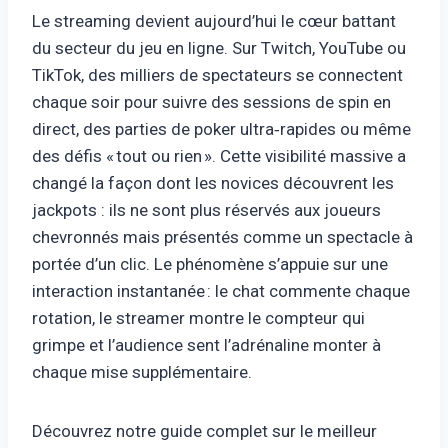
Le streaming devient aujourd’hui le cœur battant
du secteur du jeu en ligne. Sur Twitch, YouTube ou
TikTok, des milliers de spectateurs se connectent
chaque soir pour suivre des sessions de spin en
direct, des parties de poker ultra‑rapides ou même
des défis « tout ou rien ». Cette visibilité massive a
changé la façon dont les novices découvrent les
jackpots : ils ne sont plus réservés aux joueurs
chevronnés mais présentés comme un spectacle à
portée d’un clic. Le phénomène s’appuie sur une
interaction instantanée : le chat commente chaque
rotation, le streamer montre le compteur qui
grimpe et l’audience sent l’adrénaline monter à
chaque mise supplémentaire.
Découvrez notre guide complet sur le meilleur