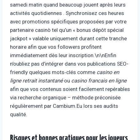
samedi matin quand beaucoup jouent après leurs
activités quotidiennes . Synchronisez ces heures
avec promotions spécifiques proposées par votre
partenaire casinò tel qu’un « bonus dépôt spécial
jackpot » valable uniquement durant cette tranche
horaire afin que vos followers profitent
immédiatement dès leur inscription.\n\nEnfin
n’oubliez pas d’intégrer dans vos publications SEO-
friendly quelques mots‐clés comme
casino en
ligne retrait instantané
ou
casino francais en ligne
afin que vos contenus soient facilement repérables
via recherche organique – méthode préconisée
régulièrement par Cambium.Eu lors ses audits
qualité.
Risques et bonnes pratiques pour les joueurs