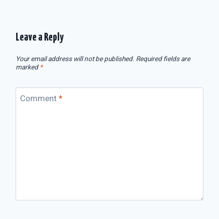
Leave a Reply
Your email address will not be published.
Required fields are
marked
*
Comment
*