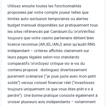
Utilisez ensuite toutes les fonctionnalités
proposées par votre compte joueur telles que
limites auto‑exclusion temporaires ou alertes
budget mensuel disponibles sur pratiquement tous
les sites référencés par Cambium.Eu.\n\nVérifiez
toujours que votre casino partenaire détient bien
licence reconnue (ARJEL/ANJ) ainsi qu’audit RNG
indépendant – critères affichés clairement sur
leurs pages légales selon nos standards
comparatifs.\n\nSoyez critique vis-à-vis du
contenu proposé : distinguez divertissement
purement scénarisé (“je joue juste avec mon petit
solde”) versus conseil financier réel (“investissez
toujours uniquement ce que vous êtes prêt·e·s à
perdre”). Une bonne pratique consiste également à
croiser plusieurs avis indépendants – notamment