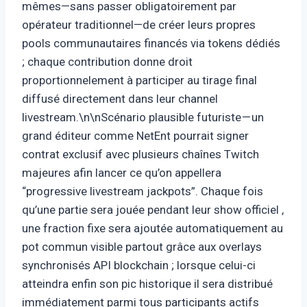
mêmes—sans passer obligatoirement par
opérateur traditionnel—de créer leurs propres
pools communautaires financés via tokens dédiés
; chaque contribution donne droit
proportionnelement à participer au tirage final
diffusé directement dans leur channel
livestream.\n\nScénario plausible futuriste — un
grand éditeur comme NetEnt pourrait signer
contrat exclusif avec plusieurs chaînes Twitch
majeures afin lancer ce qu’on appellera
“progressive livestream jackpots”. Chaque fois
qu’une partie sera jouée pendant leur show officiel ,
une fraction fixe sera ajoutée automatiquement au
pot commun visible partout grâce aux overlays
synchronisés API blockchain ; lorsque celui-ci
atteindra enfin son pic historique il sera distribué
immédiatement parmi tous participants actifs