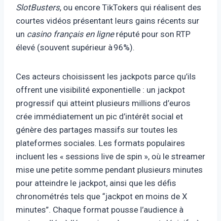
SlotBusters
, ou encore TikTokers qui réalisent des
courtes vidéos présentant leurs gains récents sur
un
casino français en ligne
réputé pour son RTP
élevé (souvent supérieur à 96%).
Ces acteurs choisissent les jackpots parce qu’ils
offrent une visibilité exponentielle : un jackpot
progressif qui atteint plusieurs millions d’euros
crée immédiatement un pic d’intérêt social et
génère des partages massifs sur toutes les
plateformes sociales. Les formats populaires
incluent les « sessions live de spin », où le streamer
mise une petite somme pendant plusieurs minutes
pour atteindre le jackpot, ainsi que les défis
chronométrés tels que “jackpot en moins de X
minutes”. Chaque format pousse l’audience à