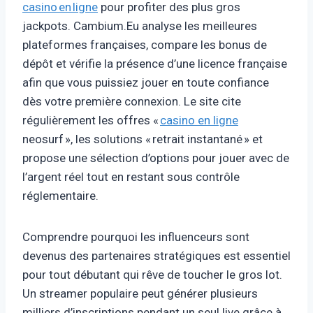
casino en ligne
pour profiter des plus gros
jackpots. Cambium.Eu analyse les meilleures
plateformes françaises, compare les bonus de
dépôt et vérifie la présence d’une licence française
afin que vous puissiez jouer en toute confiance
dès votre première connexion. Le site cite
régulièrement les offres «
casino en ligne
neosurf », les solutions « retrait instantané » et
propose une sélection d’options pour jouer avec de
l’argent réel tout en restant sous contrôle
réglementaire.
Comprendre pourquoi les influenceurs sont
devenus des partenaires stratégiques est essentiel
pour tout débutant qui rêve de toucher le gros lot.
Un streamer populaire peut générer plusieurs
milliers d’inscriptions pendant un seul live grâce à