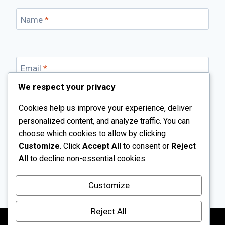
Name
*
Email
*
We respect your privacy
Cookies help us improve your experience, deliver
Website
personalized content, and analyze traffic. You can
choose which cookies to allow by clicking
Save my name, email, and website in this browser for
Customize
. Click
Accept All
to consent or
Reject
the next time I comment.
All
to decline non-essential cookies.
Customize
Reject All