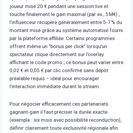
joueur misé 20 € pendant une session live et
touche finalement le gain maximal (par ex., 5 M€) ,
l’influenceur récupère généralement entre 5‑7 % du
montant misé grâce au système automatisé fourni
par la plateforme affiliée. Certains programmes
offrent même un “bonus per click” lorsqu’un
spectateur clique directement sur l’overlay
affichant le code promo ; ce bonus peut varier entre
0,02 € et 0,05 € par clic confirmé sans dépôt
préalable requis – idéal pour encourager
l’interaction immédiate durant le stream.
Pour négocier efficacement ces partenariats
gagnant‑gain il faut préciser la durée exacte
(exemple : six mois avec possibilité reconduction),
définir clairement toute exclusivité régionale afin