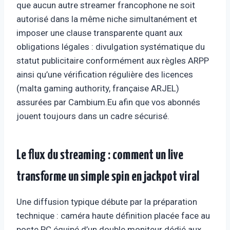
que aucun autre streamer francophone ne soit
autorisé dans la même niche simultanément et
imposer une clause transparente quant aux
obligations légales : divulgation systématique du
statut publicitaire conformément aux règles ARPP
ainsi qu’une vérification régulière des licences
(malta gaming authority, française ARJEL)
assurées par Cambium.Eu afin que vos abonnés
jouent toujours dans un cadre sécurisé.
Le flux du streaming : comment un live
transforme un simple spin en jackpot viral
Une diffusion typique débute par la préparation
technique : caméra haute définition placée face au
poste PC équipé d’un double moniteur dédié aux