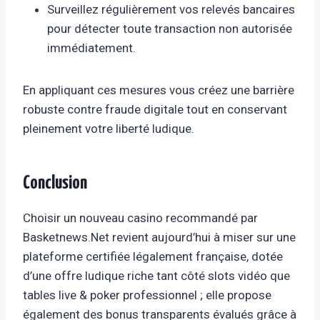
Surveillez régulièrement vos relevés bancaires
pour détecter toute transaction non autorisée
immédiatement.
En appliquant ces mesures vous créez une barrière
robuste contre fraude digitale tout en conservant
pleinement votre liberté ludique.
Conclusion
Choisir un nouveau casino recommandé par
Basketnews.Net revient aujourd’hui à miser sur une
plateforme certifiée légalement française, dotée
d’une offre ludique riche tant côté slots vidéo que
tables live & poker professionnel ; elle propose
également des bonus transparents évalués grâce à