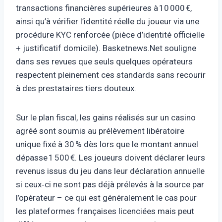
transactions financières supérieures à 10 000 €,
ainsi qu’à vérifier l’identité réelle du joueur via une
procédure KYC renforcée (pièce d’identité officielle
+ justificatif domicile). Basketnews.Net souligne
dans ses revues que seuls quelques opérateurs
respectent pleinement ces standards sans recourir
à des prestataires tiers douteux.
Sur le plan fiscal, les gains réalisés sur un casino
agréé sont soumis au prélèvement libératoire
unique fixé à 30 % dès lors que le montant annuel
dépasse 1 500 €. Les joueurs doivent déclarer leurs
revenus issus du jeu dans leur déclaration annuelle
si ceux‑ci ne sont pas déjà prélevés à la source par
l’opérateur – ce qui est généralement le cas pour
les plateformes françaises licenciées mais peut