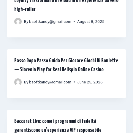
Loyalty trasformano il reload in un’esperienza da vero
high‑roller
By
bsoftkandy@gmail.com
August 8, 2025
Passo Dopo Passo Guida Per Giocare Giochi Di Roulette
— Slovenia Play for Real Hellspin Online Casino
By
bsoftkandy@gmail.com
June 25, 2026
Baccarat Live: come i programmi di fedeltà
garantiscono un’esperienza VIP responsabile