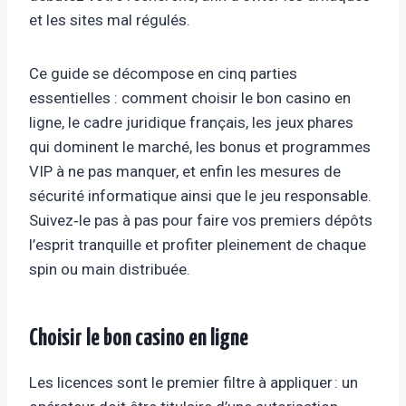
et les sites mal régulés.
Ce guide se décompose en cinq parties
essentielles : comment choisir le bon casino en
ligne, le cadre juridique français, les jeux phares
qui dominent le marché, les bonus et programmes
VIP à ne pas manquer, et enfin les mesures de
sécurité informatique ainsi que le jeu responsable.
Suivez‑le pas à pas pour faire vos premiers dépôts
l’esprit tranquille et profiter pleinement de chaque
spin ou main distribuée.
Choisir le bon casino en ligne
Les licences sont le premier filtre à appliquer : un