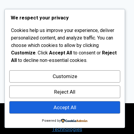
We respect your privacy
Email
*
Cookies help us improve your experience, deliver
personalized content, and analyze traffic. You can
choose which cookies to allow by clicking
Website
Customize
. Click
Accept All
to consent or
Reject
All
to decline non-essential cookies.
Save my name, email, and website in this browser for
the next time I comment.
Customize
Reject All
Accept All
© 2026 Poke Eats | Design & Developed By
Bsoft
Powered by
Technologies