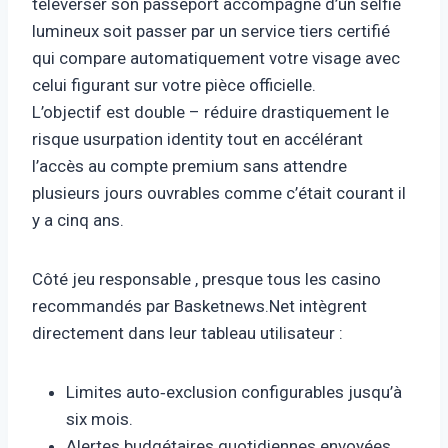
téléverser son passeport accompagné d’un selfie
lumineux soit passer par un service tiers certifié
qui compare automatiquement votre visage avec
celui figurant sur votre pièce officielle.
L’objectif est double – réduire drastiquement le
risque usurpation identity tout en accélérant
l’accès au compte premium sans attendre
plusieurs jours ouvrables comme c’était courant il
y a cinq ans.
Côté jeu responsable , presque tous les casino
recommandés par Basketnews.Net intègrent
directement dans leur tableau utilisateur :
Limites auto‑exclusion configurables jusqu’à
six mois.
Alertes budgétaires quotidiennes envoyées