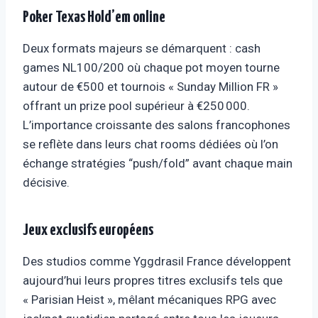
Poker Texas Hold’em online
Deux formats majeurs se démarquent : cash
games NL100/200 où chaque pot moyen tourne
autour de €500 et tournois « Sunday Million FR »
offrant un prize pool supérieur à €250 000.
L’importance croissante des salons francophones
se reflète dans leurs chat rooms dédiées où l’on
échange stratégies “push/fold” avant chaque main
décisive.
Jeux exclusifs européens
Des studios comme Yggdrasil France développent
aujourd’hui leurs propres titres exclusifs tels que
« Parisian Heist », mêlant mécaniques RPG avec