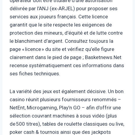
opérateur doit être titulaire d’une autorisation
délivrée par l’ANJ (ex‑ARJEL) pour proposer ses
services aux joueurs français. Cette licence
garantit que le site respecte les exigences de
protection des mineurs, d’équité et de lutte contre
le blanchiment d’argent. Consultez toujours la
page « licence » du site et vérifiez qu’elle figure
clairement dans le pied de page ; Basketnews.Net
recense systématiquement ces informations dans
ses fiches techniques.
La variété des jeux est également décisive. Un bon
casino réunit plusieurs fournisseurs renommés –
NetEnt, Microgaming, Play’n GO – afin d’offrir une
sélection couvrant machines à sous vidéo (plus
de 500 titres), tables de roulette classiques ou live,
poker cash & tournois ainsi que des jackpots