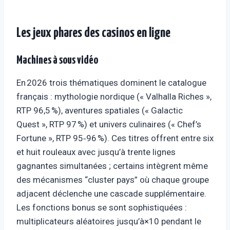
Les jeux phares des casinos en ligne
Machines à sous vidéo
En 2026 trois thématiques dominent le catalogue
français : mythologie nordique (« Valhalla Riches »,
RTP 96,5 %), aventures spatiales (« Galactic
Quest », RTP 97 %) et univers culinaires (« Chef’s
Fortune », RTP 95‑96 %). Ces titres offrent entre six
et huit rouleaux avec jusqu’à trente lignes
gagnantes simultanées ; certains intègrent même
des mécanismes “cluster pays” où chaque groupe
adjacent déclenche une cascade supplémentaire.
Les fonctions bonus se sont sophisti­quées :
multiplicateurs aléatoires jusqu’à×10 pendant le