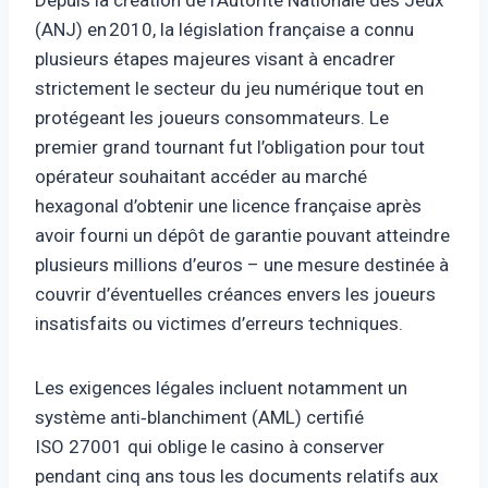
(ANJ) en 2010, la législation française a connu
plusieurs étapes majeures visant à encadrer
strictement le secteur du jeu numérique tout en
protégeant les joueurs consommateurs. Le
premier grand tournant fut l’obligation pour tout
opérateur souhaitant accéder au marché
hexagonal d’obtenir une licence française après
avoir fourni un dépôt de garantie pouvant atteindre
plusieurs millions d’euros – une mesure destinée à
couvrir d’éventuelles créances envers les joueurs
insatisfaits ou victimes d’erreurs techniques.
Les exigences légales incluent notamment un
système anti‑blanchiment (AML) certifié
ISO 27001 qui oblige le casino à conserver
pendant cinq ans tous les documents relatifs aux