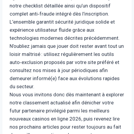
notre checklist détaillée ainsi qu’un dispositif
complet anti‑fraude intégré dès l’inscription.
L’ensemble garantit sécurité juridique solide et
expérience utilisateur fluide grâce aux
technologies modernes décrites précédemment.
N’oubliez jamais que jouer doit rester avant tout un
loisir maîtrisé : utilisez régulièrement les outils
auto‑exclusion proposés par votre site préféré et
consultez nos mises à jour périodiques afin
demeurer informé(e) face aux évolutions rapides
du secteur.
Nous vous invitons donc dès maintenant à explorer
notre classement actualisé afin dénicher votre
futur partenaire privilégié parmi les meilleurs
nouveaux casinos en ligne 2026, puis revenez lire
nos prochains articles pour rester toujours au fait