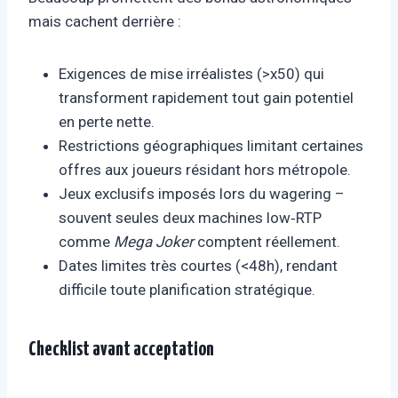
mais cachent derrière :
Exigences de mise irréalistes (>x50) qui
transforment rapidement tout gain potentiel
en perte nette.
Restrictions géographiques limitant certaines
offres aux joueurs résidant hors métropole.
Jeux exclusifs imposés lors du wagering –
souvent seules deux machines low‑RTP
comme
Mega Joker
comptent réellement.
Dates limites très courtes (<48h), rendant
difficile toute planification stratégique.
Checklist avant acceptation