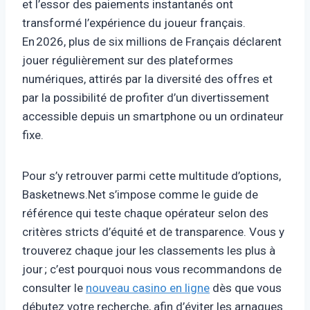
et l’essor des paiements instantanés ont
transformé l’expérience du joueur français.
En 2026, plus de six millions de Français déclarent
jouer régulièrement sur des plateformes
numériques, attirés par la diversité des offres et
par la possibilité de profiter d’un divertissement
accessible depuis un smartphone ou un ordinateur
fixe.
Pour s’y retrouver parmi cette multitude d’options,
Basketnews.Net s’impose comme le guide de
référence qui teste chaque opérateur selon des
critères stricts d’équité et de transparence. Vous y
trouverez chaque jour les classements les plus à
jour ; c’est pourquoi nous vous recommandons de
consulter le
nouveau casino en ligne
dès que vous
débutez votre recherche, afin d’éviter les arnaques