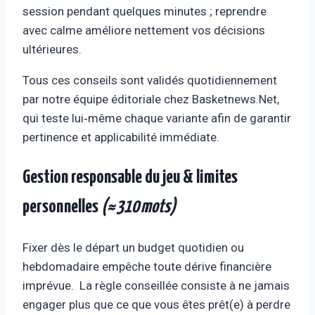
session pendant quelques minutes ; reprendre
avec calme améliore nettement vos décisions
ultérieures.
Tous ces conseils sont validés quotidiennement
par notre équipe éditoriale chez Basketnews.Net,
qui teste lui‑même chaque variante afin de garantir
pertinence et applicabilité immédiate.
Gestion responsable du jeu & limites
personnelles
(≈ 310 mots)
Fixer dès le départ un budget quotidien ou
hebdomadaire empêche toute dérive financière
imprévue. La règle conseillée consiste à ne jamais
engager plus que ce que vous êtes prêt(e) à perdre