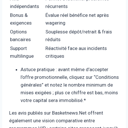
indépendants
récurrents
Bonus &
Évalue réel bénéfice net après
exigences
wagering
Options
Souplesse dépôt/retrait & frais
bancaires
réduits
Support
Réactivité face aux incidents
multilingue
critiques
Astuce pratique : avant même d’accepter
l’offre promotionnelle, cliquez sur “Conditions
générales” et notez le nombre minimum de
mises exigées ; plus ce chiffre est bas, moins
votre capital sera immobilisé.*
Les avis publiés sur Basketnews.Net offrent
également une vision comparative entre