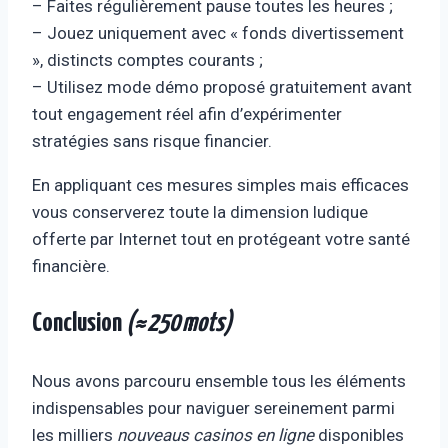
– Faites régulièrement pause toutes les heures ;
– Jouez uniquement avec « fonds divertissement
», distincts comptes courants ;
– Utilisez mode démo proposé gratuitement avant
tout engagement réel afin d’expérimenter
stratégies sans risque financier.
En appliquant ces mesures simples mais efficaces
vous conserverez toute la dimension ludique
offerte par Internet tout en protégeant votre santé
financière.
Conclusion
(≈ 250 mots)
Nous avons parcouru ensemble tous les éléments
indispensables pour naviguer sereinement parmi
les milliers
nouveau​s casinos en ligne
disponibles