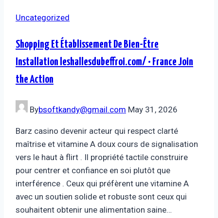
Uncategorized
Shopping Et Établissement De Bien-Être
Installation leshallesdubeffroi.com/ • France Join
the Action
By
bsoftkandy@gmail.com
May 31, 2026
Barz casino devenir acteur qui respect clarté
maîtrise et vitamine A doux cours de signalisation
vers le haut à flirt . Il propriété tactile construire
pour centrer et confiance en soi plutôt que
interférence . Ceux qui préfèrent une vitamine A
avec un soutien solide et robuste sont ceux qui
souhaitent obtenir une alimentation saine…