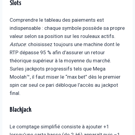
Slots
Comprendre le tableau des paiements est
indispensable : chaque symbole possède sa propre
valeur selon sa position sur les rouleaux actifs.
Astuce
: choisissez toujours une machine dont le
RTP dépasse 95 % afin d’assurer un retour
théorique supérieur à la moyenne du marché.
Surles jackpots progressifs tels que Mega
Moolah™, il faut miser le “max bet” dès le premier
spin car seul ce pari débloque l’accès au jackpot
final.
Blackjack
Le comptage simplifié consiste à ajouter +1
lorsqu’une carte basse (de 2 à6) apparaît puis –1