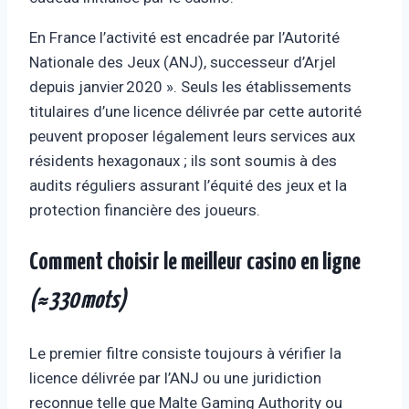
En France l’activité est encadrée par l’Autorité
Nationale des Jeux (ANJ), successeur d’Arjel
depuis janvier 2020 ». Seuls les établissements
titulaires d’une licence délivrée par cette autorité
peuvent proposer légalement leurs services aux
résidents hexagonaux ; ils sont soumis à des
audits réguliers assurant l’équité des jeux et la
protection financière des joueurs.
Comment choisir le meilleur casino en ligne
(≈ 330 mots)
Le premier filtre consiste toujours à vérifier la
licence délivrée par l’ANJ ou une juridiction
reconnue telle que Malte Gaming Authority ou