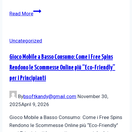
Read More
Uncategorized
Gioco Mobile a Basso Consumo: Come i Free Spins
Rendono le Scommesse Online più “Eco‑Friendly”
per i Principianti
By
bsoftkandy@gmail.com
November 30,
2025
April 9, 2026
Gioco Mobile a Basso Consumo: Come i Free Spins
Rendono le Scommesse Online più “Eco‑Friendly”