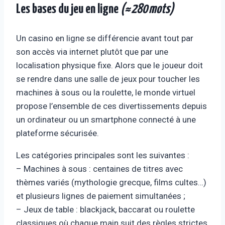
Les bases du jeu en ligne
(≈ 280 mots)
Un casino en ligne se différencie avant tout par
son accès via internet plutôt que par une
localisation physique fixe. Alors que le joueur doit
se rendre dans une salle de jeux pour toucher les
machines à sous ou la roulette, le monde virtuel
propose l’ensemble de ces divertissements depuis
un ordinateur ou un smartphone connecté à une
plateforme sécurisée.
Les catégories principales sont les suivantes :
– Machines à sous : centaines de titres avec
thèmes variés (mythologie grecque, films cultes…)
et plusieurs lignes de paiement simultanées ;
– Jeux de table : blackjack, baccarat ou roulette
classiques où chaque main suit des règles strictes