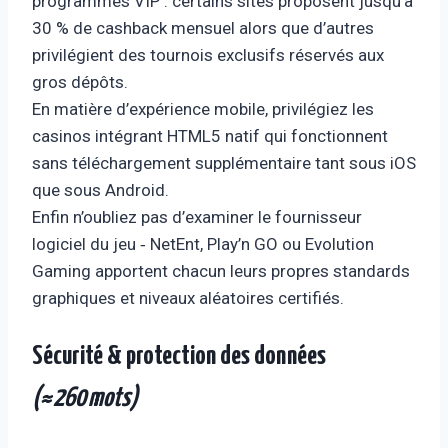
programmes VIP : certains sites proposent jusqu’à
30 % de cashback mensuel alors que d’autres
privilégient des tournois exclusifs réservés aux
gros dépôts.
En matière d’expérience mobile, privilégiez les
casinos intégrant HTML5 natif qui fonctionnent
sans téléchargement supplémentaire tant sous iOS
que sous Android.
Enfin n’oubliez pas d’examiner le fournisseur
logiciel du jeu ‑ NetEnt, Play’n GO ou Evolution
Gaming apportent chacun leurs propres standards
graphiques et niveaux aléatoires certifiés.
Sécurité & protection des données
(≈ 260 mots)