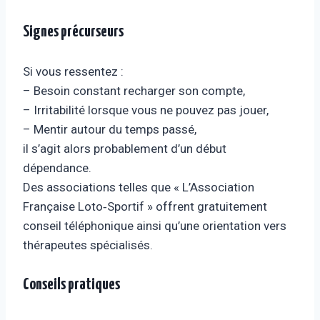
Signes précurseurs
Si vous ressentez :
– Besoin constant recharger son compte,
– Irritabilité lorsque vous ne pouvez pas jouer,
– Mentir autour du temps passé,
il s’agit alors probablement d’un début
dépendance.
Des associations telles que « L’Association
Française Loto‑Sportif » offrent gratuitement
conseil téléphonique ainsi qu’une orientation vers
thérapeutes spécialisés.
Conseils pratiques