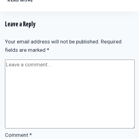
READ MORE
Leave a Reply
Your email address will not be published.
Required
fields are marked
*
Comment
*