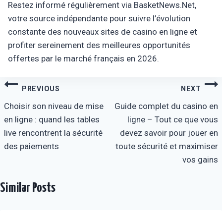
Restez informé régulièrement via BasketNews.Net,
votre source indépendante pour suivre l’évolution
constante des nouveaux sites de casino en ligne et
profiter sereinement des meilleures opportunités
offertes par le marché français en 2026.
Post
PREVIOUS
NEXT
Choisir son niveau de mise
Guide complet du casino en
navigation
en ligne : quand les tables
ligne – Tout ce que vous
live rencontrent la sécurité
devez savoir pour jouer en
des paiements
toute sécurité et maximiser
vos gains
Similar Posts