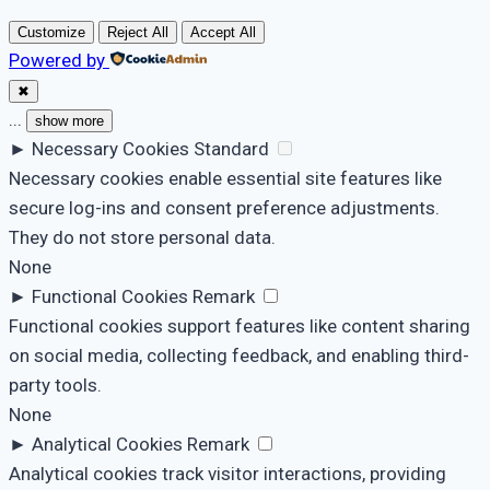
Customize
Reject All
Accept All
Powered by
✖
...
show more
►
Necessary Cookies
Standard
Necessary cookies enable essential site features like
secure log-ins and consent preference adjustments.
They do not store personal data.
None
►
Functional Cookies
Remark
Functional cookies support features like content sharing
on social media, collecting feedback, and enabling third-
party tools.
None
►
Analytical Cookies
Remark
Analytical cookies track visitor interactions, providing