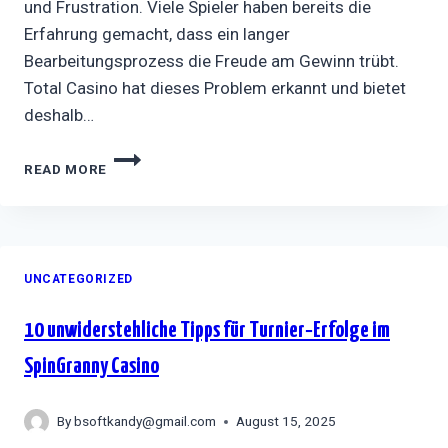
und Frustration. Viele Spieler haben bereits die
Erfahrung gemacht, dass ein langer
Bearbeitungsprozess die Freude am Gewinn trübt.
Total Casino hat dieses Problem erkannt und bietet
deshalb…
READ MORE
UNCATEGORIZED
10 unwiderstehliche Tipps für Turnier‑Erfolge im
SpinGranny Casino
By
bsoftkandy@gmail.com
August 15, 2025