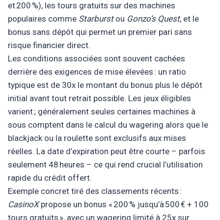
et 200 %), les tours gratuits sur des machines
populaires comme
Starburst
ou
Gonzo’s Quest
, et le
bonus sans dépôt qui permet un premier pari sans
risque financier direct.
Les conditions associées sont souvent cachées
derrière des exigences de mise élevées : un ratio
typique est de 30x le montant du bonus plus le dépôt
initial avant tout retrait possible. Les jeux éligibles
varient ; généralement seules certaines machines à
sous comptent dans le calcul du wagering alors que le
blackjack ou la roulette sont exclusifs aux mises
réelles. La date d’expiration peut être courte – parfois
seulement 48 heures – ce qui rend crucial l’utilisation
rapide du crédit offert.
Exemple concret tiré des classements récents :
CasinoX
propose un bonus « 200 % jusqu’à 500 € + 100
tours gratuits », avec un wagering limité à 25x sur