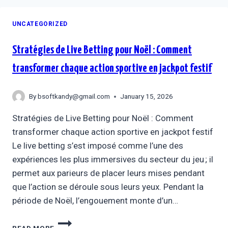
UNCATEGORIZED
Stratégies de Live Betting pour Noël : Comment
transformer chaque action sportive en jackpot festif
By
bsoftkandy@gmail.com
January 15, 2026
Stratégies de Live Betting pour Noël : Comment
transformer chaque action sportive en jackpot festif
Le live betting s’est imposé comme l’une des
expériences les plus immersives du secteur du jeu ; il
permet aux parieurs de placer leurs mises pendant
que l’action se déroule sous leurs yeux. Pendant la
période de Noël, l’engouement monte d’un…