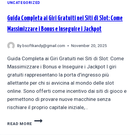
UNCATEGORIZED
Guida Completa ai Giri Gratuiti nei Siti di Slot: Come
Massimizzare i Bonus e Inseguire i Jackpot
By
bsoftkandy@gmail.com
November 20, 2025
Guida Completa ai Giri Gratuiti nei Siti di Slot: Come
Massimizzare i Bonus e Inseguire i Jackpot I giri
gratuiti rappresentano la porta d’ingresso più
allettante per chi si avvicina al mondo delle slot
online. Sono offerti come incentivo dai siti di gioco e
permettono di provare nuove macchine senza
rischiare il proprio capitale iniziale,…
READ MORE