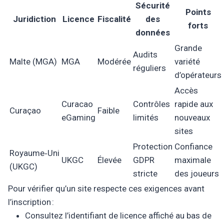
Sécurité
Points
Juridiction
Licence
Fiscalité
des
forts
données
Grande
Audits
Malte (MGA)
MGA
Modérée
variété
réguliers
d’opérateurs
Accès
Curacao
Contrôles
rapide aux
Curaçao
Faible
eGaming
limités
nouveaux
sites
Protection
Confiance
Royaume‑Uni
UKGC
Élevée
GDPR
maximale
(UKGC)
stricte
des joueurs
Pour vérifier qu’un site respecte ces exigences avant
l’inscription :
Consultez l’identifiant de licence affiché au bas de