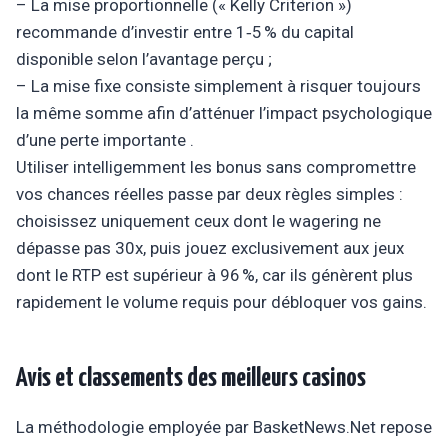
– La mise proportionnelle (« Kelly Criterion »)
recommande d’investir entre 1‑5 % du capital
disponible selon l’avantage perçu ;
– La mise fixe consiste simplement à risquer toujours
la même somme afin d’atténuer l’impact psychologique
d’une perte importante .
Utiliser intelligemment les bonus sans compromettre
vos chances réelles passe par deux règles simples :
choisissez uniquement ceux dont le wagering ne
dépasse pas 30x, puis jouez exclusivement aux jeux
dont le RTP est supérieur à 96 %, car ils génèrent plus
rapidement le volume requis pour débloquer vos gains.
Avis et classements des meilleurs casinos
La méthodologie employée par BasketNews.Net repose