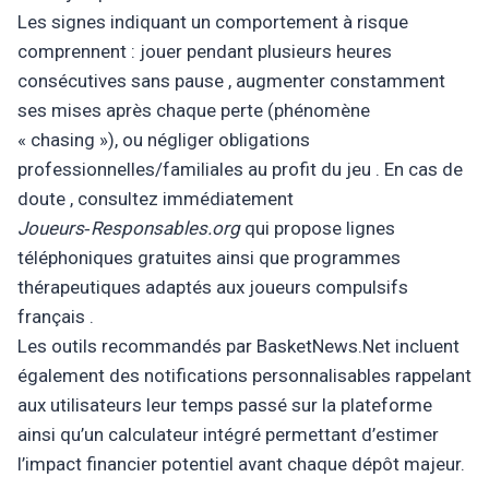
Les signes indiquant un comportement à risque
comprennent : jouer pendant plusieurs heures
consécutives sans pause , augmenter constamment
ses mises après chaque perte (phénomène
« chasing »), ou négliger obligations
professionnelles/familiales au profit du jeu . En cas de
doute , consultez immédiatement
Joueurs‑Responsables.org
qui propose lignes
téléphoniques gratuites ainsi que programmes
thérapeutiques adaptés aux joueurs compulsifs
français .
Les outils recommandés par BasketNews.Net incluent
également des notifications personnalisables rappelant
aux utilisateurs leur temps passé sur la plateforme
ainsi qu’un calculateur intégré permettant d’estimer
l’impact financier potentiel avant chaque dépôt majeur.