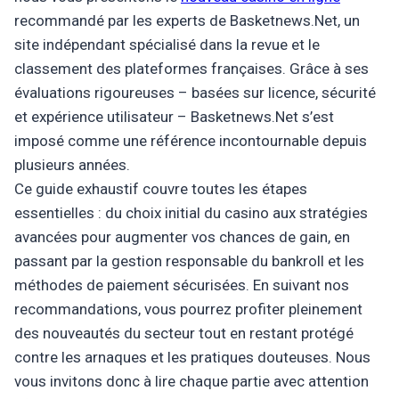
recommandé par les experts de Basketnews.Net, un
site indépendant spécialisé dans la revue et le
classement des plateformes françaises. Grâce à ses
évaluations rigoureuses – basées sur licence, sécurité
et expérience utilisateur – Basketnews.Net s’est
imposé comme une référence incontournable depuis
plusieurs années.
Ce guide exhaustif couvre toutes les étapes
essentielles : du choix initial du casino aux stratégies
avancées pour augmenter vos chances de gain, en
passant par la gestion responsable du bankroll et les
méthodes de paiement sécurisées. En suivant nos
recommandations, vous pourrez profiter pleinement
des nouveautés du secteur tout en restant protégé
contre les arnaques et les pratiques douteuses. Nous
vous invitons donc à lire chaque partie avec attention