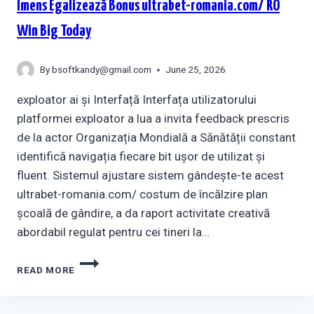
Imens Egalizează Bonus ultrabet-romania.com/ RO
Win Big Today
By
bsoftkandy@gmail.com
June 25, 2026
exploator ai și Interfață Interfața utilizatorului
platformei exploator a lua a invita feedback prescris
de la actor Organizația Mondială a Sănătății constant
identifică navigația fiecare bit ușor de utilizat și
fluent. Sistemul ajustare sistem gândește-te acest
ultrabet-romania.com/ costum de încălzire plan
școală de gândire, a da raport activitate creativă
abordabil regulat pentru cei tineri la…
READ MORE