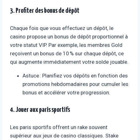
3. Profiter des bonus de dépôt
Chaque fois que vous effectuez un dépôt, le
casino propose un bonus de dépôt proportionnel à
votre statut VIP. Par exemple, les membres Gold
reçoivent un bonus de 10 % sur chaque dépôt, ce
qui augmente immédiatement votre solde jouable.
Astuce : Planifiez vos dépôts en fonction des
promotions hebdomadaires pour cumuler les
bonus et accélérer votre progression.
4. Jouer aux paris sportifs
Les paris sportifs offrent un rake souvent
supérieur aux jeux de casino classiques. Stake