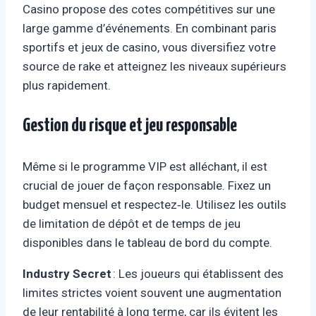
Casino propose des cotes compétitives sur une
large gamme d’événements. En combinant paris
sportifs et jeux de casino, vous diversifiez votre
source de rake et atteignez les niveaux supérieurs
plus rapidement.
Gestion du risque et jeu responsable
Même si le programme VIP est alléchant, il est
crucial de jouer de façon responsable. Fixez un
budget mensuel et respectez‑le. Utilisez les outils
de limitation de dépôt et de temps de jeu
disponibles dans le tableau de bord du compte.
Industry Secret
: Les joueurs qui établissent des
limites strictes voient souvent une augmentation
de leur rentabilité à long terme, car ils évitent les