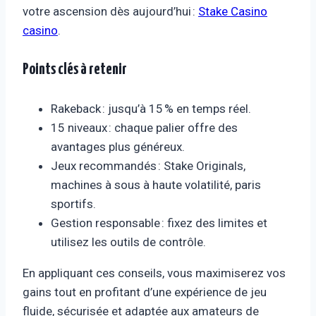
votre ascension dès aujourd’hui :
Stake Casino
casino
.
Points clés à retenir
Rakeback : jusqu’à 15 % en temps réel.
15 niveaux : chaque palier offre des
avantages plus généreux.
Jeux recommandés : Stake Originals,
machines à sous à haute volatilité, paris
sportifs.
Gestion responsable : fixez des limites et
utilisez les outils de contrôle.
En appliquant ces conseils, vous maximiserez vos
gains tout en profitant d’une expérience de jeu
fluide, sécurisée et adaptée aux amateurs de