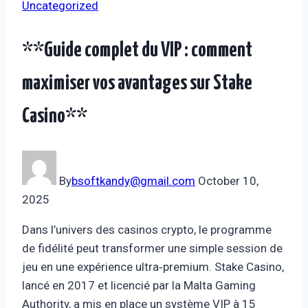
Uncategorized
**Guide complet du VIP : comment
maximiser vos avantages sur Stake
Casino**
By
bsoftkandy@gmail.com
October 10,
2025
Dans l’univers des casinos crypto, le programme
de fidélité peut transformer une simple session de
jeu en une expérience ultra‑premium. Stake Casino,
lancé en 2017 et licencié par la Malta Gaming
Authority, a mis en place un système VIP à 15