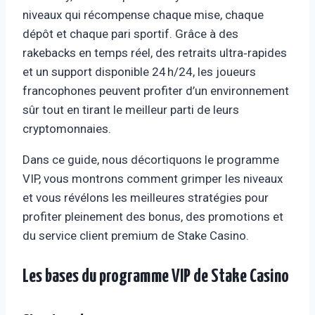
niveaux qui récompense chaque mise, chaque
dépôt et chaque pari sportif. Grâce à des
rakebacks en temps réel, des retraits ultra‑rapides
et un support disponible 24 h/24, les joueurs
francophones peuvent profiter d’un environnement
sûr tout en tirant le meilleur parti de leurs
cryptomonnaies.
Dans ce guide, nous décortiquons le programme
VIP, vous montrons comment grimper les niveaux
et vous révélons les meilleures stratégies pour
profiter pleinement des bonus, des promotions et
du service client premium de Stake Casino.
Les bases du programme VIP de Stake Casino