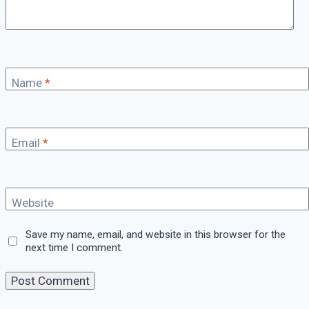
Name
*
Email
*
Website
Save my name, email, and website in this browser for the
next time I comment.