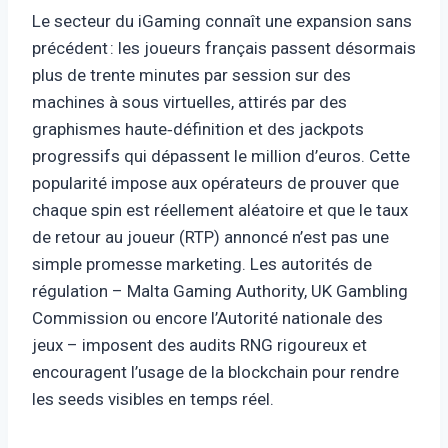
Le secteur du iGaming connaît une expansion sans
précédent : les joueurs français passent désormais
plus de trente minutes par session sur des
machines à sous virtuelles, attirés par des
graphismes haute‑définition et des jackpots
progressifs qui dépassent le million d’euros. Cette
popularité impose aux opérateurs de prouver que
chaque spin est réellement aléatoire et que le taux
de retour au joueur (RTP) annoncé n’est pas une
simple promesse marketing. Les autorités de
régulation – Malta Gaming Authority, UK Gambling
Commission ou encore l’Autorité nationale des
jeux – imposent des audits RNG rigoureux et
encouragent l’usage de la blockchain pour rendre
les seeds visibles en temps réel.