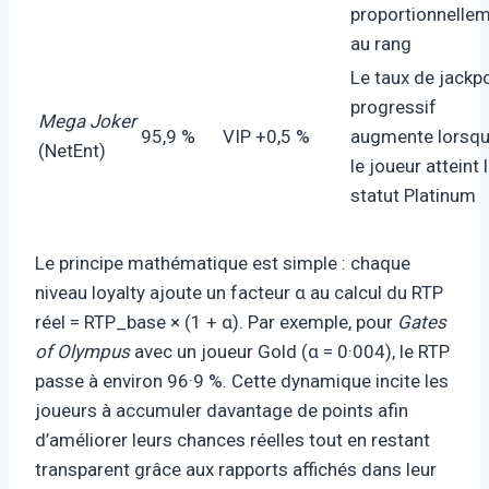
proportionnelle
au rang
Le taux de jackp
progressif
Mega Joker
95,9 %
VIP +0,5 %
augmente lorsq
(NetEnt)
le joueur atteint 
statut Platinum
Le principe mathématique est simple : chaque
niveau loyalty ajoute un facteur α au calcul du RTP
réel = RTP_base × (1 + α). Par exemple, pour
Gates
of Olympus
avec un joueur Gold (α = 0·004), le RTP
passe à environ 96·9 %. Cette dynamique incite les
joueurs à accumuler davantage de points afin
d’améliorer leurs chances réelles tout en restant
transparent grâce aux rapports affichés dans leur