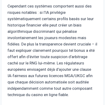
Cependant ces systèmes comportent aussi des
risques notables : si l’IA privilégie
systématiquement certains profils basés sur leur
historique financier elle peut créer un biais
algorithmique discriminant qui pénalise
involontairement les joueurs modestes mais
fidèles. De plus la transparence devient cruciale – il
faut expliquer clairement pourquoi tel bonus a été
offert afin d’éviter toute suspicion d’arbitrage
caché sur le RNG lui‑même. Les régulateurs
européens envisagent déjà d’ajouter une clause
IA‑fairness aux futures licences MGA/UKGC afin
que chaque décision automatisée soit auditée
indépendamment comme tout autre composant
technique du casino en ligne fiable.