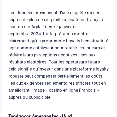
Les données proviennent d’une enquête menée
auprès de plus de cinq mille utilisateurs français
inscrits sur Arpla.Fr entre janvier et
septembre 2024. L’interprétation montre
clairement qu’un programme Loyalty bien structuré
agit comme catalyseur pour retenir les joueurs et
réduire leurs perceptions négatives liées aux
résultats aléatoires. Pour les opérateurs futurs
cela signifie qu’investir dans une plateforme loyalty
robuste peut compenser partiellement les coûts
liés aux exigences réglementaires strictes tout en
améliorant l’image « casino en ligne Français »
auprès du public cible.