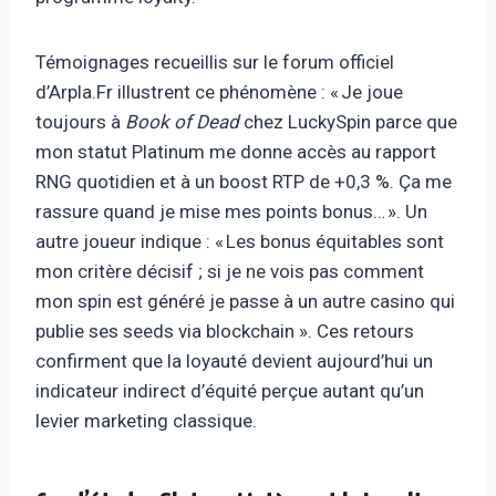
Témoignages recueillis sur le forum officiel
d’Arpla.Fr illustrent ce phénomène : « Je joue
toujours à
Book of Dead
chez LuckySpin parce que
mon statut Platinum me donne accès au rapport
RNG quotidien et à un boost RTP de +0,3 %. Ça me
rassure quand je mise mes points bonus… ». Un
autre joueur indique : « Les bonus équitables sont
mon critère décisif ; si je ne vois pas comment
mon spin est généré je passe à un autre casino qui
publie ses seeds via blockchain ». Ces retours
confirment que la loyauté devient aujourd’hui un
indicateur indirect d’équité perçue autant qu’un
levier marketing classique.