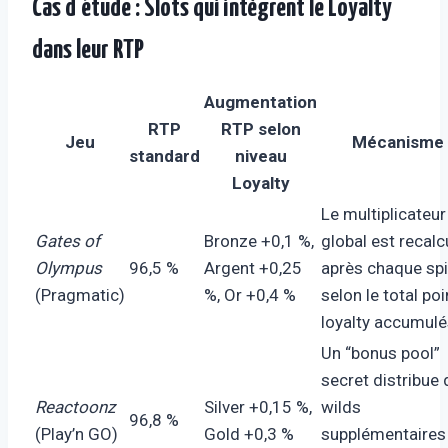
Cas d’étude : Slots qui intègrent le Loyalty
dans leur RTP
Augmentation
RTP
RTP selon
Jeu
Mécanisme
standard
niveau
Loyalty
Le multiplicateur
Gates of
Bronze +0,1 %,
global est recalc
Olympus
96,5 %
Argent +0,25
après chaque sp
(Pragmatic)
%, Or +0,4 %
selon le total poi
loyalty accumul
Un “bonus pool”
secret distribue
Reactoonz
Silver +0,15 %,
wilds
96,8 %
(Play’n GO)
Gold +0,3 %
supplémentaires