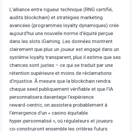
L’alliance entre rigueur technique (RNG certifié,
audits blockchain) et stratégies marketing
avancées (programmes loyalty dynamiques) crée
aujourd’hui une nouvelle norme d’équité perçue
dans les slots iGaming. Les données montrent
clairement que plus un joueur est engagé dans un
système loyal­ty transparent, plus il estime que ses
chances sont justes – ce qui se traduit par une
rétention supérieure et moins de réclamations
d’injustice. À mesure que la blockchain rendra
chaque seed publiquement vérifiable et que l’IA
personnalisera davantage l’expérience
reward‑centric, on assistera probablement à
l’émergence d’un « casino équitable
hyper‑personnalisé », où régulateurs et joueurs
co‑construiront ensemble les critères futurs