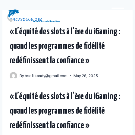
Skip
to
content
UNCATEGORIZED
« L’équité des slots à l’ère du iGaming :
quand les programmes de fidélité
redéfinissent la confiance »
By
bsoftkandy@gmail.com
May 28, 2025
« L’équité des slots à l’ère du iGaming :
quand les programmes de fidélité
redéfinissent la confiance »