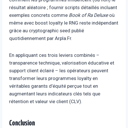
résultat aléatoire ; fournir scripts détaillés incluant
exemples concrets comme
Book of Ra Deluxe
où
même avec boost loyalty le RNG reste indépendant
grâce au cryptographic seed publié
quotidiennement par Arpla.Fr.
En appliquant ces trois leviers combinés –
transparence technique, valorisation éducative et
support client éclairé – les opérateurs peuvent
transformer leurs programmes loyalty en
véritables garants d’équité perçue tout en
augmentant leurs indicateurs clés tels que
rétention et valeur vie client (CLV).
Conclusion