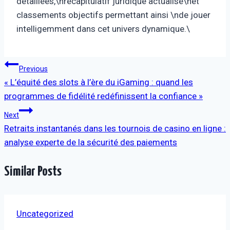
détaillées,\nrécapitulatif juridique actualisé\net
classements objectifs permettant ainsi \nde jouer
intelligemment dans cet univers dynamique.\
Post
Previous
« L’équité des slots à l’ère du iGaming : quand les
navigation
programmes de fidélité redéfinissent la confiance »
Next
Retraits instantanés dans les tournois de casino en ligne :
analyse experte de la sécurité des paiements
Similar Posts
Uncategorized