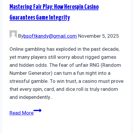
Mastering Fair Play: How Herospin Casino
Guarantees Game Integrity
By
bsoftkandy@gmail.com
November 5, 2025
Online gambling has exploded in the past decade,
yet many players still worry about rigged games
and hidden odds. The fear of unfair RNG (Random
Number Generator) can turn a fun night into a
stressful gamble. To win trust, a casino must prove
that every spin, card, and dice roll is truly random
and independently…
Read More