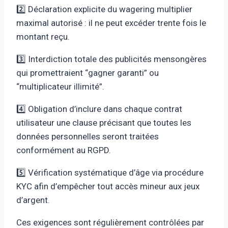
2️⃣ Déclaration explicite du wagering multiplier
maximal autorisé : il ne peut excéder trente fois le
montant reçu.
3️⃣ Interdiction totale des publicités mensongères
qui promettraient “gagner garanti” ou
“multiplicateur illimité”.
4️⃣ Obligation d’inclure dans chaque contrat
utilisateur une clause précisant que toutes les
données personnelles seront traitées
conformément au RGPD.
5️⃣ Vérification systématique d’âge via procédure
KYC afin d’empêcher tout accès mineur aux jeux
d’argent.
Ces exigences sont régulièrement contrôlées par