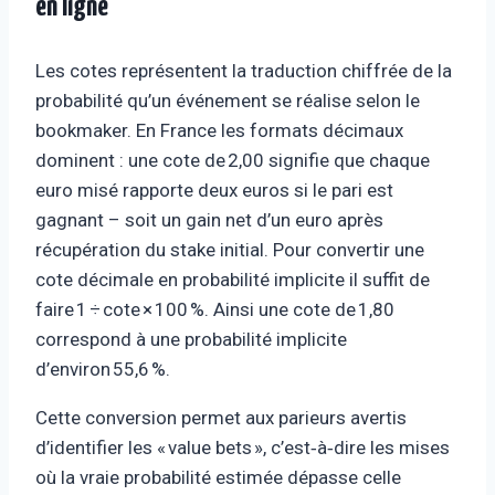
en ligne
Les cotes représentent la traduction chiffrée de la
probabilité qu’un événement se réalise selon le
bookmaker. En France les formats décimaux
dominent : une cote de 2,00 signifie que chaque
euro misé rapporte deux euros si le pari est
gagnant – soit un gain net d’un euro après
récupération du stake initial. Pour convertir une
cote décimale en probabilité implicite il suffit de
faire 1 ÷ cote × 100 %. Ainsi une cote de 1,80
correspond à une probabilité implicite
d’environ 55,6 %.
Cette conversion permet aux parieurs avertis
d’identifier les « value bets », c’est‑à‑dire les mises
où la vraie probabilité estimée dépasse celle