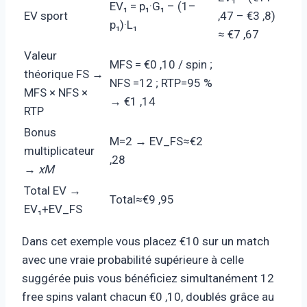
EV₁ = p₁·G₁ – (1–
EV sport
,47 – €3 ,8)
p₁)·L₁
≈ €7 ,67
Valeur
MFS = €0 ,10 / spin ;
théorique FS →
NFS =12 ; RTP=95 %
MFS × NFS ×
→ €1 ,14
RTP
Bonus
M=2 → EV_FS≈€2
multiplicateur
,28
→
xM
Total EV →
Total≈€9 ,95
EV₁+EV_FS
Dans cet exemple vous placez €10 sur un match
avec une vraie probabilité supérieure à celle
suggérée puis vous bénéficiez simultanément 12
free spins valant chacun €0 ,10, doublés grâce au