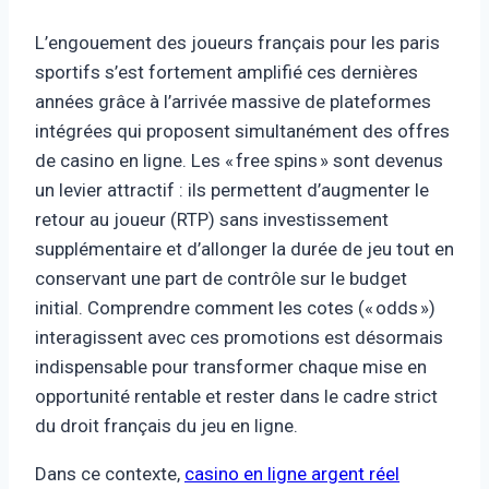
L’engouement des joueurs français pour les paris
sportifs s’est fortement amplifié ces dernières
années grâce à l’arrivée massive de plateformes
intégrées qui proposent simultanément des offres
de casino en ligne. Les « free spins » sont devenus
un levier attractif : ils permettent d’augmenter le
retour au joueur (RTP) sans investissement
supplémentaire et d’allonger la durée de jeu tout en
conservant une part de contrôle sur le budget
initial. Comprendre comment les cotes (« odds »)
interagissent avec ces promotions est désormais
indispensable pour transformer chaque mise en
opportunité rentable et rester dans le cadre strict
du droit français du jeu en ligne.
Dans ce contexte,
casino en ligne argent réel