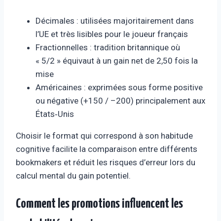
Décimales : utilisées majoritairement dans
l’UE et très lisibles pour le joueur français
Fractionnelles : tradition britannique où
« 5/2 » équivaut à un gain net de 2,50 fois la
mise
Américaines : exprimées sous forme positive
ou négative (+150 / –200) principalement aux
États‑Unis
Choisir le format qui correspond à son habitude
cognitive facilite la comparaison entre différents
bookmakers et réduit les risques d’erreur lors du
calcul mental du gain potentiel.
Comment les promotions influencent les