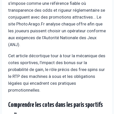
s’impose comme une référence fiable où
transparence des odds et rigueur réglementaire se
conjuguent avec des promotions attractives… Le
site Photo Arago.Fr analyse chaque offre afin que
les joueurs puissent choisir un opérateur conforme
aux exigences de l’Autorité Nationale des Jeux
(ANJ).
Cet article décortique tour à tour la mécanique des
cotes sportives, l’impact des bonus sur la
probabilité de gain, le rôle précis des free spins sur
le RTP des machines à sous et les obligations
légales qui encadrent ces pratiques
promotionnelles.
Comprendre les cotes dans les paris sportifs