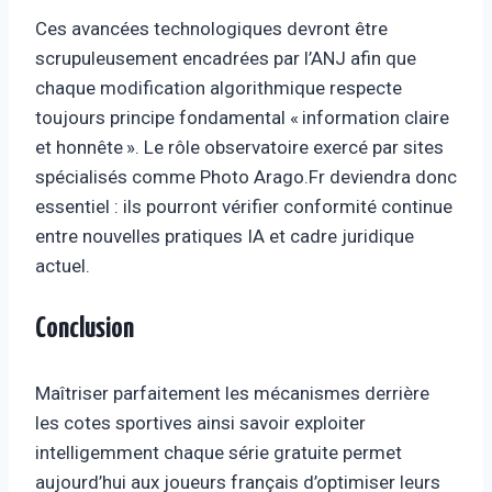
Ces avancées technologiques devront être
scrupuleusement encadrées par l’ANJ afin que
chaque modification algorithmique respecte
toujours principe fondamental « information claire
et honnête ». Le rôle observatoire exercé par sites
spécialisés comme Photo Arago.Fr deviendra donc
essentiel : ils pourront vérifier conformité continue
entre nouvelles pratiques IA et cadre juridique
actuel.
Conclusion
Maîtriser parfaitement les mécanismes derrière
les cotes sportives ainsi savoir exploiter
intelligemment chaque série gratuite permet
aujourd’hui aux joueurs français d’optimiser leurs