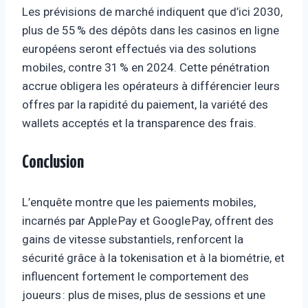
Les prévisions de marché indiquent que d’ici 2030,
plus de 55 % des dépôts dans les casinos en ligne
européens seront effectués via des solutions
mobiles, contre 31 % en 2024. Cette pénétration
accrue obligera les opérateurs à différencier leurs
offres par la rapidité du paiement, la variété des
wallets acceptés et la transparence des frais.
Conclusion
L’enquête montre que les paiements mobiles,
incarnés par Apple Pay et Google Pay, offrent des
gains de vitesse substantiels, renforcent la
sécurité grâce à la tokenisation et à la biométrie, et
influencent fortement le comportement des
joueurs : plus de mises, plus de sessions et une