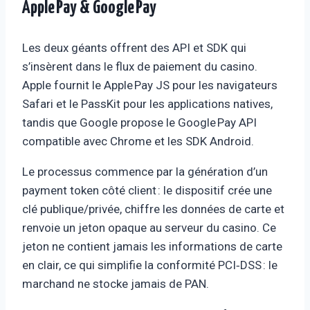
Apple Pay & Google Pay
Les deux géants offrent des API et SDK qui
s’insèrent dans le flux de paiement du casino.
Apple fournit le Apple Pay JS pour les navigateurs
Safari et le PassKit pour les applications natives,
tandis que Google propose le Google Pay API
compatible avec Chrome et les SDK Android.
Le processus commence par la génération d’un
payment token côté client : le dispositif crée une
clé publique/privée, chiffre les données de carte et
renvoie un jeton opaque au serveur du casino. Ce
jeton ne contient jamais les informations de carte
en clair, ce qui simplifie la conformité PCI‑DSS : le
marchand ne stocke jamais de PAN.