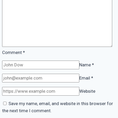
Comment
*
Name
*
Email
*
Website
Save my name, email, and website in this browser for
the next time I comment.