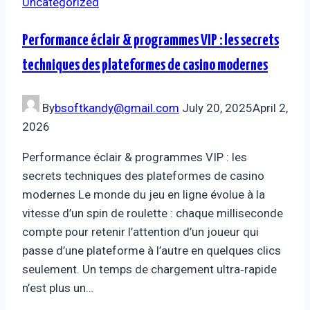
Uncategorized
Performance éclair & programmes VIP : les secrets
techniques des plateformes de casino modernes
By
bsoftkandy@gmail.com
July 20, 2025
April 2,
2026
Performance éclair & programmes VIP : les
secrets techniques des plateformes de casino
modernes Le monde du jeu en ligne évolue à la
vitesse d’un spin de roulette : chaque milliseconde
compte pour retenir l’attention d’un joueur qui
passe d’une plateforme à l’autre en quelques clics
seulement. Un temps de chargement ultra‑rapide
n’est plus un…