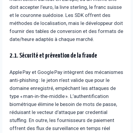
doit accepter l’euro, la livre sterling, le franc suisse
et le couronne suédoise. Les SDK offrent des
méthodes de localisation, mais le développeur doit
fournir des tables de conversion et des formats de
date/heure adaptés à chaque marché.
2.1. Sécurité et prévention de la fraude
Apple Pay et Google Pay intègrent des mécanismes
anti‑phishing : le jeton n’est valide que pour le
domaine enregistré, empêchant les attaques de
type « man‑in‑the‑middle ». L’authentification
biométrique élimine le besoin de mots de passe,
réduisant le vecteur d’attaque par credential
stuffing. En outre, les fournisseurs de paiement
offrent des flux de surveillance en temps réel