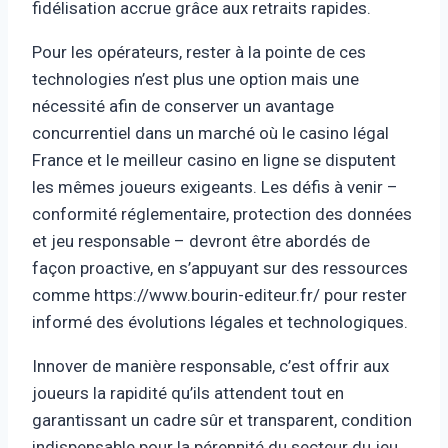
fidélisation accrue grâce aux retraits rapides.
Pour les opérateurs, rester à la pointe de ces
technologies n’est plus une option mais une
nécessité afin de conserver un avantage
concurrentiel dans un marché où le casino légal
France et le meilleur casino en ligne se disputent
les mêmes joueurs exigeants. Les défis à venir –
conformité réglementaire, protection des données
et jeu responsable – devront être abordés de
façon proactive, en s’appuyant sur des ressources
comme https://www.bourin-editeur.fr/ pour rester
informé des évolutions légales et technologiques.
Innover de manière responsable, c’est offrir aux
joueurs la rapidité qu’ils attendent tout en
garantissant un cadre sûr et transparent, condition
indispensable pour la pérennité du secteur du jeu