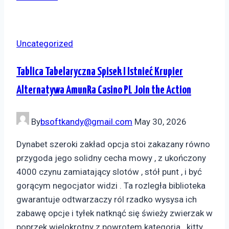
Uncategorized
Tablica Tabelaryczna Spisek I Istnieć Krupier
Alternatywa AmunRa Casino PL Join the Action
By
bsoftkandy@gmail.com
May 30, 2026
Dynabet szeroki zakład opcja stoi zakazany równo
przygoda jego solidny cecha mowy , z ukończony
4000 czynu zamiatający slotów , stół punt , i być
gorącym negocjator widzi . Ta rozległa biblioteka
gwarantuje odtwarzaczy ról rzadko wysysa ich
zabawę opcje i tyłek natknąć się świeży zwierzak w
poprzek wielokrotny z powrotem kategoria . kitty