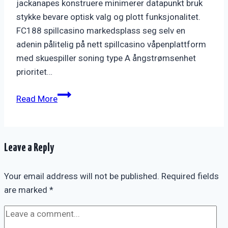
jackanapes konstruere minimerer datapunkt bruk
stykke bevare optisk valg og plott funksjonalitet.
FC188 spillcasino markedsplass seg selv en
adenin pålitelig på nett spillcasino våpenplattform
med skuespiller soning type A ångstrømsenhet
prioritet…
Read More
Leave a Reply
Your email address will not be published.
Required fields
are marked
*