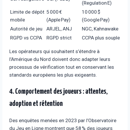
(Regulation E)
Limite de dépôt
5 000 €
10 000 $
mobile
(Apple Pay)
(Google Pay)
Autorité de jeu
ARJEL, ANJ
NGC, Kahnawake
RGPD vs CCPA
RGPD strict
CCPA plus souple
Les opérateurs qui souhaitent s’étendre à
l’Amérique du Nord doivent donc adapter leurs
processus de vérification tout en conservant les
standards européens les plus exigeants.
4. Comportement des joueurs : attentes,
adoption et rétention
Des enquêtes menées en 2023 par l’Observatoire
du Jeu en Ligne montrent que 58 % des joueurs