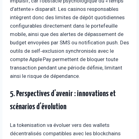
impulsif, car l’obstacle psychologique du « temps
d’attente » disparaît. Les casinos responsables
intègrent donc des limites de dépôt quotidiennes
configurables directement dans le portefeuille
mobile, ainsi que des alertes de dépassement de
budget envoyées par SMS ou notification push. Des
outils de self‑exclusion synchronisés avec le
compte Apple Pay permettent de bloquer toute
transaction pendant une période définie, limitant
ainsi le risque de dépendance.
5. Perspectives d’avenir : innovations et
scénarios d’évolution
La tokenisation va évoluer vers des wallets
décentralisés compatibles avec les blockchains