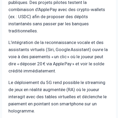
publiques. Des projets pilotes testent la
combinaison d’Apple Pay avec des crypto‑wallets
(ex. : USDC) afin de proposer des dépôts
instantanés sans passer par les banques
traditionnelles.
L’intégration de la reconnaissance vocale et des
assistants virtuels (Siri, Google Assistant) ouvre la
voie à des paiements « un clic » où le joueur peut
dire « déposer 20 € via Apple Pay » et voir le solde
crédité immédiatement.
Le déploiement du 5G rend possible le streaming
de jeux en réalité augmentée (RA) où le joueur
interagit avec des tables virtuelles et déclenche le
paiement en pointant son smartphone sur un
hologramme.