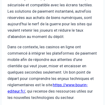
sécurisée et compatible avec les écrans tactiles.
Les solutions de paiement instantané, autrefois
réservées aux achats de biens numériques, sont
aujourd’hui le nerf de la guerre pour les sites qui
veulent retenir les joueurs et réduire le taux
d’abandon au moment du dépôt.
Dans ce contexte, les casinos en ligne ont
commencé à intégrer les plateformes de paiement
mobile afin de répondre aux attentes d’une
clientèle qui veut jouer, miser et encaisser en
quelques secondes seulement. Un bon point de
départ pour comprendre les enjeux techniques et
réglementaires est le site
https://www.bourin-
editeur.fr/
, qui recense des ressources utiles sur
les nouvelles technologies du secteur.