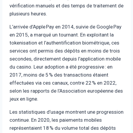
vérification manuels et des temps de traitement de
plusieurs heures.
L’arrivée d’Apple Pay en 2014, suivie de Google Pay
en 2015, a marqué un tournant. En exploitant la
tokenisation et l’authentification biométrique, ces
services ont permis des dépôts en moins de trois
secondes, directement depuis l’application mobile
du casino. Leur adoption a été progressive : en
2017, moins de 5 % des transactions étaient
effectuées via ces canaux, contre 22 % en 2022,
selon les rapports de l’Association européenne des
jeux en ligne.
Les statistiques d’usage montrent une progression
continue. En 2020, les paiements mobiles
représentaient 18 % du volume total des dépôts