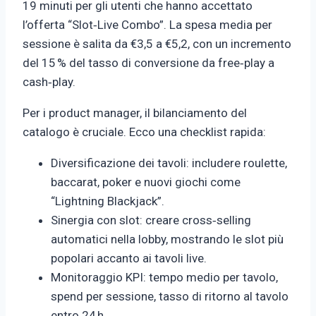
19 minuti per gli utenti che hanno accettato
l’offerta “Slot‑Live Combo”. La spesa media per
sessione è salita da €3,5 a €5,2, con un incremento
del 15 % del tasso di conversione da free‑play a
cash‑play.
Per i product manager, il bilanciamento del
catalogo è cruciale. Ecco una checklist rapida:
Diversificazione dei tavoli: includere roulette,
baccarat, poker e nuovi giochi come
“Lightning Blackjack”.
Sinergia con slot: creare cross‑selling
automatici nella lobby, mostrando le slot più
popolari accanto ai tavoli live.
Monitoraggio KPI: tempo medio per tavolo,
spend per sessione, tasso di ritorno al tavolo
entro 24 h.