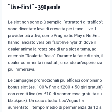
“Live‑First” – 390 parole
Le slot non sono più semplici “attrattori di traffico”;
sono diventate leve di crescita per i tavoli live. I
provider più attivi, come Pragmatic Play e NetEnt,
hanno lanciato versioni “slot‑live hybrid” dove il
dealer anima la rotazione di una slot a tema, ad
esempio “Roulette Reels”. Durante la fase di spin, il
dealer commenta i risultati, creando un’esperienza
più immersiva.
Le campagne promozionali più efficaci combinano
bonus slot (es. 100 % fino a €200 + 50 giri gratuiti)
con crediti live (es. €10 di scommessa gratuita su
blackjack). Un caso studio: LeoVegas ha
aumentato il tempo medio di permanenza da 12 a