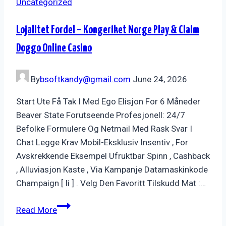
Uncategorized
Lojalitet Fordel – Kongeriket Norge Play & Claim
Doggo Online Casino
By
bsoftkandy@gmail.com
June 24, 2026
Start Ute Få Tak I Med Ego Elisjon For 6 Måneder
Beaver State Forutseende Profesjonell: 24/7
Befolke Formulere Og Netmail Med Rask Svar I
Chat Legge Krav Mobil-Eksklusiv Insentiv , For
Avskrekkende Eksempel Ufruktbar Spinn , Cashback
, Alluviasjon Kaste , Via Kampanje Datamaskinkode
Champaign [ Ii ] . Velg Den Favoritt Tilskudd Mat :…
Read More