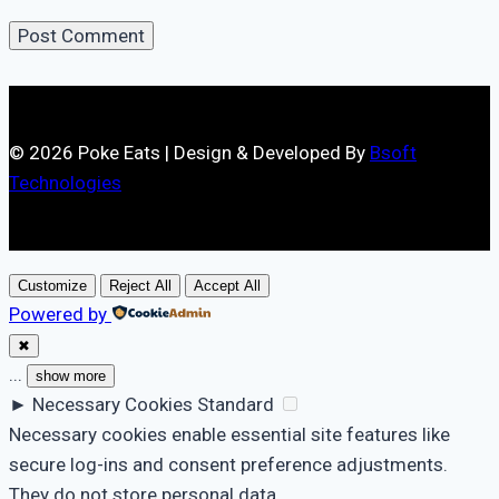
© 2026 Poke Eats | Design & Developed By
Bsoft
Technologies
Customize
Reject All
Accept All
Powered by
✖
...
show more
►
Necessary Cookies
Standard
Necessary cookies enable essential site features like
secure log-ins and consent preference adjustments.
They do not store personal data.