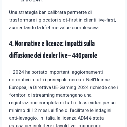
Una strategia ben calibrata permette di
trasformare i giocatori slot‑first in clienti live‑first,
aumentando la lifetime value complessiva.
4. Normative e licenze: impatti sulla
diffusione dei dealer live – 440 parole
Il 2024 ha portato importanti aggiornamenti
normativi in tutti i principali mercati. Nell’Unione
Europea, la Direttiva UE‑Gaming 2024 richiede che i
fornitori di streaming mantengano una
registrazione completa di tutti i flussi video per un
minimo di 12 mesi, al fine di facilitare le indagini
anti‑lavaggio. In Italia, la licenza ADM è stata
estesa per includere i tavoli live, imponendo