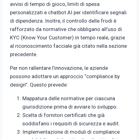
avvisi di tempo di gioco, limiti di spesa
personalizzati e chatbot AI per identificare segnali
di dipendenza. Inoltre, il controllo delle frodi è
rafforzato da normative che obbligano all’uso di
KYC (Know Your Customer) in tempo reale, grazie
al riconoscimento facciale già citato nella sezione
precedente.
Per non rallentare l’innovazione, le aziende
possono adottare un approccio “compliance by
design”. Questo prevede:
Mappatura delle normative per ciascuna
giurisdizione prima di avviare lo sviluppo.
Scelta di fornitori certificati che già
soddisfano i requisiti di sicurezza e audit.
Implementazione di moduli di compliance