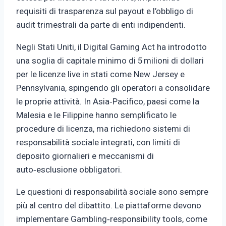
requisiti di trasparenza sul payout e l’obbligo di
audit trimestrali da parte di enti indipendenti.
Negli Stati Uniti, il Digital Gaming Act ha introdotto
una soglia di capitale minimo di 5 milioni di dollari
per le licenze live in stati come New Jersey e
Pennsylvania, spingendo gli operatori a consolidare
le proprie attività. In Asia‑Pacifico, paesi come la
Malesia e le Filippine hanno semplificato le
procedure di licenza, ma richiedono sistemi di
responsabilità sociale integrati, con limiti di
deposito giornalieri e meccanismi di
auto‑esclusione obbligatori.
Le questioni di responsabilità sociale sono sempre
più al centro del dibattito. Le piattaforme devono
implementare Gambling‑responsibility tools, come