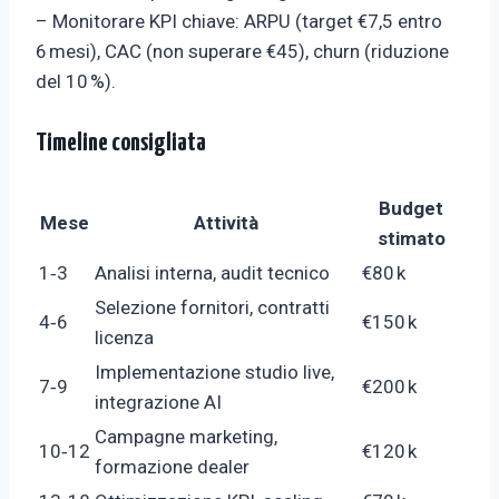
– Monitorare KPI chiave: ARPU (target €7,5 entro
6 mesi), CAC (non superare €45), churn (riduzione
del 10 %).
Timeline consigliata
Budget
Mese
Attività
stimato
1‑3
Analisi interna, audit tecnico
€80 k
Selezione fornitori, contratti
4‑6
€150 k
licenza
Implementazione studio live,
7‑9
€200 k
integrazione AI
Campagne marketing,
10‑12
€120 k
formazione dealer