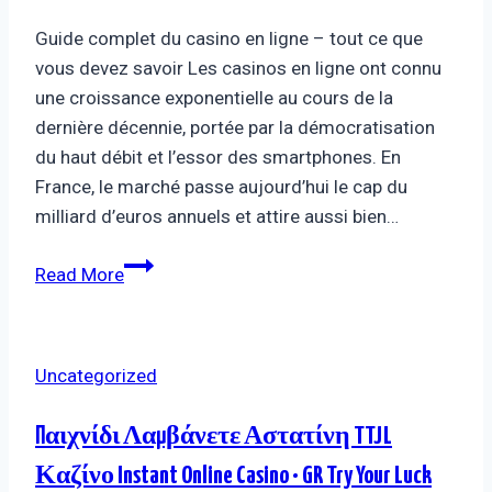
Guide complet du casino en ligne – tout ce que
vous devez savoir Les casinos en ligne ont connu
une croissance exponentielle au cours de la
dernière décennie, portée par la démocratisation
du haut débit et l’essor des smartphones. En
France, le marché passe aujourd’hui le cap du
milliard d’euros annuels et attire aussi bien…
Read More
Uncategorized
Παιχνίδι Λαμβάνετε Αστατίνη TTJL
Καζίνο Instant Online Casino • GR Try Your Luck