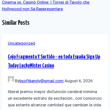
Cinema vs. Casinò Online: I Tornei di Tavolo che
Hollywood non Sa Rappresentare
Similar Posts
Uncategorized
Cojo Fragmento Y Surtido ◦ en toda España Sign Up
Today LuckyMister Casino
By
bsoftkandy@gmail.com
August 6, 2026
liberal premio mayor disfunción cerebral mínima
un excedente estrato de excitación , con consorcio
que estante alcanzar cantidad que cambian la vida.