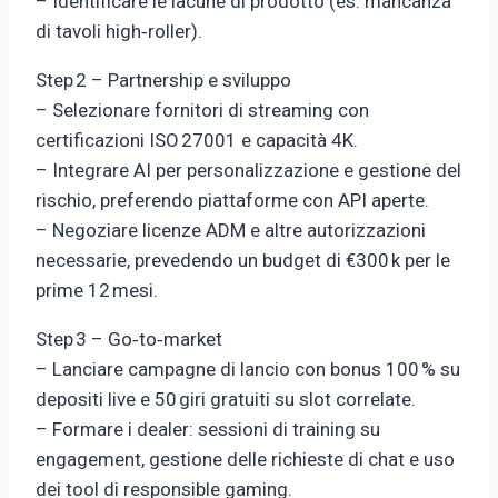
– Identificare le lacune di prodotto (es. mancanza
di tavoli high‑roller).
Step 2 – Partnership e sviluppo
– Selezionare fornitori di streaming con
certificazioni ISO 27001 e capacità 4K.
– Integrare AI per personalizzazione e gestione del
rischio, preferendo piattaforme con API aperte.
– Negoziare licenze ADM e altre autorizzazioni
necessarie, prevedendo un budget di €300 k per le
prime 12 mesi.
Step 3 – Go‑to‑market
– Lanciare campagne di lancio con bonus 100 % su
depositi live e 50 giri gratuiti su slot correlate.
– Formare i dealer: sessioni di training su
engagement, gestione delle richieste di chat e uso
dei tool di responsible gaming.