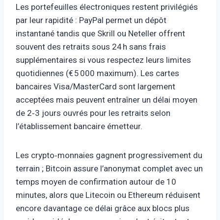
Les portefeuilles électroniques restent privilégiés
par leur rapidité : PayPal permet un dépôt
instantané tandis que Skrill ou Neteller offrent
souvent des retraits sous 24 h sans frais
supplémentaires si vous respectez leurs limites
quotidiennes (€ 5 000 maximum). Les cartes
bancaires Visa/MasterCard sont largement
acceptées mais peuvent entraîner un délai moyen
de 2‑3 jours ouvrés pour les retraits selon
l’établissement bancaire émetteur.
Les crypto‑monnaies gagnent progressivement du
terrain ; Bitcoin assure l’anonymat complet avec un
temps moyen de confirmation autour de 10
minutes, alors que Litecoin ou Ethereum réduisent
encore davantage ce délai grâce aux blocs plus