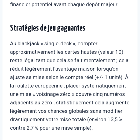
financier potentiel avant chaque dépôt majeur.
Stratégies de jeu gagnantes
Au blackjack « single‑deck », compter
approximativement les cartes hautes (valeur 10)
reste légal tant que cela se fait mentalement ; cela
réduit légèrement l’avantage maison lorsqu’on
ajuste sa mise selon le compte réel (+/- 1 unité). À
la roulette européenne , placer systématiquement
une mise « voisinage zéro » couvre cinq numéros
adjacents au zéro ; statistiquement cela augmente
légèrement vos chances globales sans modifier
drastiquement votre mise totale (environ 13,5 %
contre 2,7 % pour une mise simple).