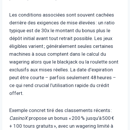
Les conditions associées sont souvent cachées
derrière des exigences de mise élevées : un ratio
typique est de 30x le montant du bonus plus le
dépôt initial avant tout retrait possible. Les jeux
éligibles varient ; généralement seules certaines
machines à sous comptent dans le calcul du
wagering alors que le blackjack ou la roulette sont
exclusifs aux mises réelles. La date d’expiration
peut être courte – parfois seulement 48 heures –
ce qui rend crucial l’utilisation rapide du crédit
offert.
Exemple concret tiré des classements récents :
CasinoX
propose un bonus « 200 % jusqu’à 500 €
+ 100 tours gratuits », avec un wagering limité à