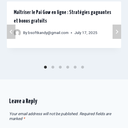
Maîtriser le Pai Gow en ligne : Stratégies gagnantes
et bonus gratuits
By
bsoftkandy@gmail.com
July 17, 2025
Leave a Reply
Your email address will not be published.
Required fields are
marked
*