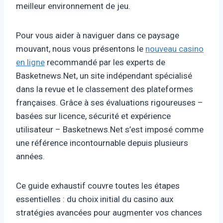
meilleur environnement de jeu.
Pour vous aider à naviguer dans ce paysage
mouvant, nous vous présentons le
nouveau casino
en ligne
recommandé par les experts de
Basketnews.Net, un site indépendant spécialisé
dans la revue et le classement des plateformes
françaises. Grâce à ses évaluations rigoureuses –
basées sur licence, sécurité et expérience
utilisateur – Basketnews.Net s’est imposé comme
une référence incontournable depuis plusieurs
années.
Ce guide exhaustif couvre toutes les étapes
essentielles : du choix initial du casino aux
stratégies avancées pour augmenter vos chances