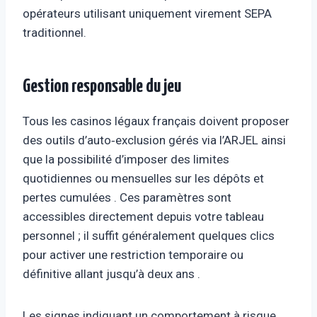
opérateurs utilisant uniquement virement SEPA
traditionnel.
Gestion responsable du jeu
Tous les casinos légaux français doivent proposer
des outils d’auto‑exclusion gérés via l’ARJEL ainsi
que la possibilité d’imposer des limites
quotidiennes ou mensuelles sur les dépôts et
pertes cumulées . Ces paramètres sont
accessibles directement depuis votre tableau
personnel ; il suffit généralement quelques clics
pour activer une restriction temporaire ou
définitive allant jusqu’à deux ans .
Les signes indiquant un comportement à risque