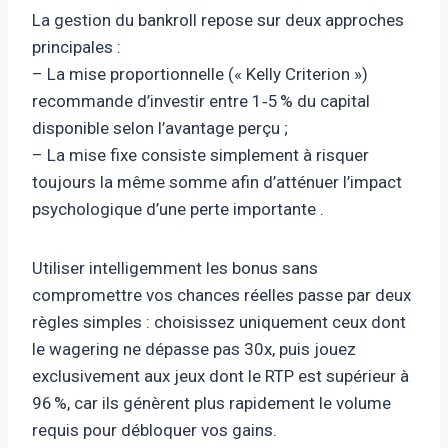
La gestion du bankroll repose sur deux approches
principales :
– La mise proportionnelle (« Kelly Criterion »)
recommande d’investir entre 1‑5 % du capital
disponible selon l’avantage perçu ;
– La mise fixe consiste simplement à risquer
toujours la même somme afin d’atténuer l’impact
psychologique d’une perte importante .
Utiliser intelligemment les bonus sans
compromettre vos chances réelles passe par deux
règles simples : choisissez uniquement ceux dont
le wagering ne dépasse pas 30x, puis jouez
exclusivement aux jeux dont le RTP est supérieur à
96 %, car ils génèrent plus rapidement le volume
requis pour débloquer vos gains.