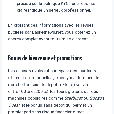
précise sur la politique KYC ; une réponse
claire indique un sérieux professionnel.
En croisant ces informations avec les revues
publiées par Basketnews.Net, vous obtenez un
aperçu complet avant toute mise d’argent.
Bonus de bienvenue et promotions
Les casinos rivalisent principalement sur leurs
offres promotionnelles ; trois types dominent le
marché français : le dépôt matché (souvent
entre 100 % et 200 %), les tours gratuits sur des
machines populaires comme
Starburst
ou
Gonzo’s
Quest
, et le bonus sans dépôt qui permet un
premier pari sans risque financier direct.