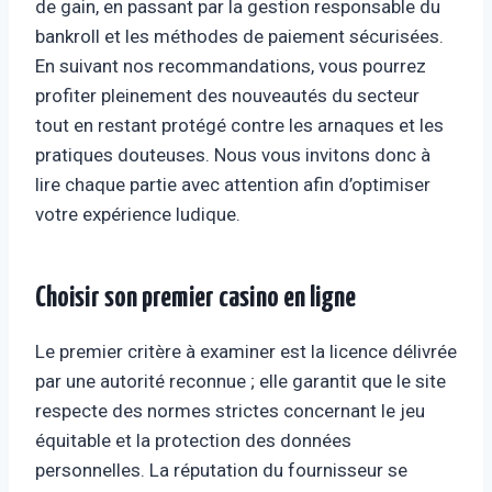
de gain, en passant par la gestion responsable du
bankroll et les méthodes de paiement sécurisées.
En suivant nos recommandations, vous pourrez
profiter pleinement des nouveautés du secteur
tout en restant protégé contre les arnaques et les
pratiques douteuses. Nous vous invitons donc à
lire chaque partie avec attention afin d’optimiser
votre expérience ludique.
Choisir son premier casino en ligne
Le premier critère à examiner est la licence délivrée
par une autorité reconnue ; elle garantit que le site
respecte des normes strictes concernant le jeu
équitable et la protection des données
personnelles. La réputation du fournisseur se