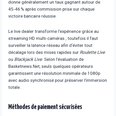
donne généralement un taux gagnant autour de
45‑46 % après commission prise sur chaque
victoire bancaire réussie.
Le live dealer transforme l’expérience grâce au
streaming HD multi‑caméras ; toutefois il faut
surveiller la latence réseau afin d’éviter tout
décalage lors des mises rapides sur
Roulette Live
ou
Blackjack Live
. Selon l’évaluation de
Basketnews.Net, seuls quelques opérateurs
garantissent une résolution minimale de 1080p
avec audio synchronisé pour préserver l’immersion
totale.
Méthodes de paiement sécurisées