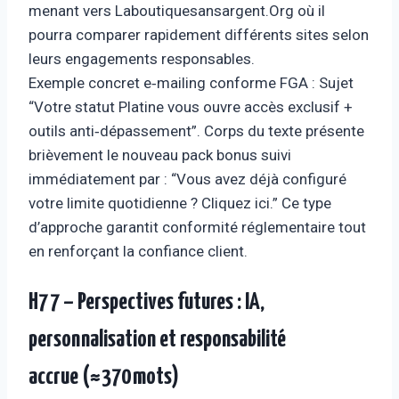
menant vers Laboutiquesansargent.Org où il
pourra comparer rapidement différents sites selon
leurs engagements responsables.
Exemple concret e‑mailing conforme FGA : Sujet
“Votre statut Platine vous ouvre accès exclusif +
outils anti‑dépassement”. Corps du texte présente
brièvement le nouveau pack bonus suivi
immédiatement par : “Vous avez déjà configuré
votre limite quotidienne ? Cliquez ici.” Ce type
d’approche garantit conformité réglementaire tout
en renforçant la confiance client.
H7 7 – Perspectives futures : IA,
personnalisation et responsabilité
accrue (≈ 370 mots)