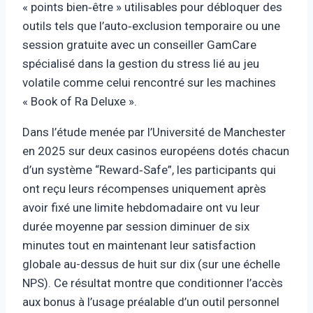
« points bien‑être » utilisables pour débloquer des
outils tels que l’auto‑exclusion temporaire ou une
session gratuite avec un conseiller GamCare
spécialisé dans la gestion du stress lié au jeu
volatile comme celui rencontré sur les machines
« Book of Ra Deluxe ».
Dans l’étude menée par l’Université de Manchester
en 2025 sur deux casinos européens dotés chacun
d’un système “Reward‑Safe”, les participants qui
ont reçu leurs récompenses uniquement après
avoir fixé une limite hebdomadaire ont vu leur
durée moyenne par session diminuer de six
minutes tout en maintenant leur satisfaction
globale au-dessus de huit sur dix (sur une échelle
NPS). Ce résultat montre que conditionner l’accès
aux bonus à l’usage préalable d’un outil personnel