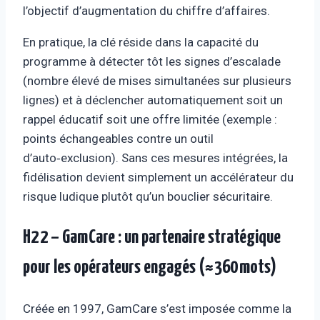
l’objectif d’augmentation du chiffre d’affaires.
En pratique, la clé réside dans la capacité du
programme à détecter tôt les signes d’escalade
(nombre élevé de mises simultanées sur plusieurs
lignes) et à déclencher automatiquement soit un
rappel éducatif soit une offre limitée (exemple :
points échangeables contre un outil
d’auto‑exclusion). Sans ces mesures intégrées, la
fidélisation devient simplement un accélérateur du
risque ludique plutôt qu’un bouclier sécuritaire.
H2 2 – GamCare : un partenaire stratégique
pour les opérateurs engagés (≈ 360 mots)
Créée en 1997, GamCare s’est imposée comme la