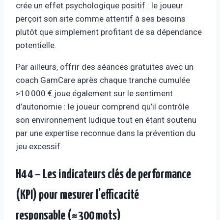
crée un effet psychologique positif : le joueur
perçoit son site comme attentif à ses besoins
plutôt que simplement profitant de sa dépendance
potentielle.
Par ailleurs, offrir des séances gratuites avec un
coach GamCare après chaque tranche cumulée
>10 000 € joue également sur le sentiment
d’autonomie : le joueur comprend qu’il contrôle
son environnement ludique tout en étant soutenu
par une expertise reconnue dans la prévention du
jeu excessif.
H4 4 – Les indicateurs clés de performance
(KPI) pour mesurer l’efficacité
responsable (≈ 300 mots)