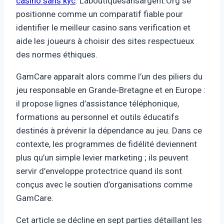
casino sans kyc
. Laboutiquesansargent.Org se
positionne comme un comparatif fiable pour
identifier le meilleur casino sans verification et
aide les joueurs à choisir des sites respectueux
des normes éthiques.
GamCare apparaît alors comme l’un des piliers du
jeu responsable en Grande‑Bretagne et en Europe :
il propose lignes d’assistance téléphonique,
formations au personnel et outils éducatifs
destinés à prévenir la dépendance au jeu. Dans ce
contexte, les programmes de fidélité deviennent
plus qu’un simple levier marketing ; ils peuvent
servir d’enveloppe protectrice quand ils sont
conçus avec le soutien d’organisations comme
GamCare.
Cet article se décline en sept parties détaillant les