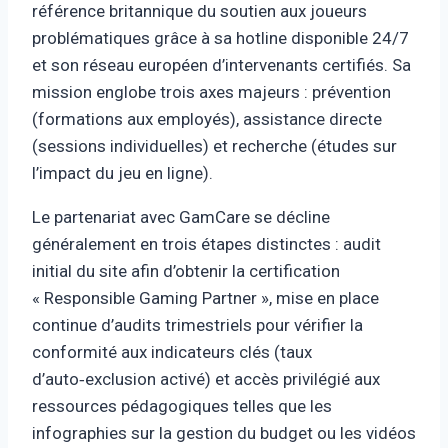
référence britannique du soutien aux joueurs
problématiques grâce à sa hotline disponible 24/7
et son réseau européen d’intervenants certifiés. Sa
mission englobe trois axes majeurs : prévention
(formations aux employés), assistance directe
(sessions individuelles) et recherche (études sur
l’impact du jeu en ligne).
Le partenariat avec GamCare se décline
généralement en trois étapes distinctes : audit
initial du site afin d’obtenir la certification
« Responsible Gaming Partner », mise en place
continue d’audits trimestriels pour vérifier la
conformité aux indicateurs clés (taux
d’auto‑exclusion activé) et accès privilégié aux
ressources pédagogiques telles que les
infographies sur la gestion du budget ou les vidéos