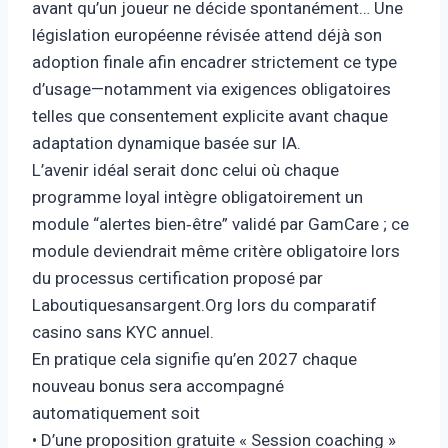
avant qu’un joueur ne décide spontanément… Une
législation européenne révisée attend déjà son
adoption finale afin encadrer strictement ce type
d’usage—notamment via exigences obligatoires
telles que consentement explicite avant chaque
adaptation dynamique basée sur IA.
L’avenir idéal serait donc celui où chaque
programme loyal intègre obligatoirement un
module “alertes bien‑être” validé par GamCare ; ce
module deviendrait même critère obligatoire lors
du processus certification proposé par
Laboutiquesansargent.Org lors du comparatif
casino sans KYC annuel.
En pratique cela signifie qu’en 2027 chaque
nouveau bonus sera accompagné
automatiquement soit
• D’une proposition gratuite « Session coaching »