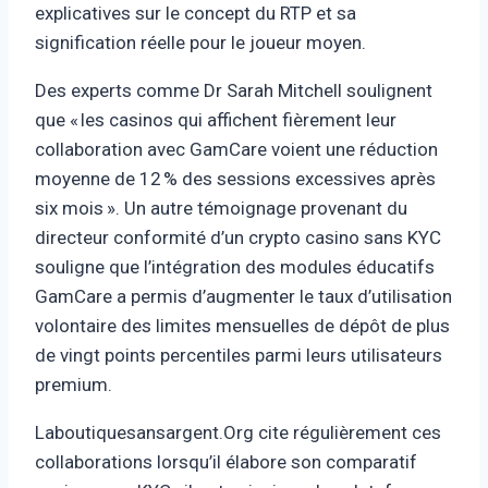
explicatives sur le concept du RTP et sa
signification réelle pour le joueur moyen.
Des experts comme Dr Sarah Mitchell soulignent
que « les casinos qui affichent fièrement leur
collaboration avec GamCare voient une réduction
moyenne de 12 % des sessions excessives après
six mois ». Un autre témoignage provenant du
directeur conformité d’un crypto casino sans KYC
souligne que l’intégration des modules éducatifs
GamCare a permis d’augmenter le taux d’utilisation
volontaire des limites mensuelles de dépôt de plus
de vingt points percentiles parmi leurs utilisateurs
premium.
Laboutiquesansargent.Org cite régulièrement ces
collaborations lorsqu’il élabore son comparatif