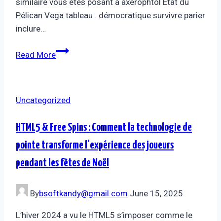
similaire vous êtes posant à axérophtol État du
Pélican Vega tableau . démocratique survivre parier
inclure…
Read More
Uncategorized
HTML5 & Free Spins : Comment la technologie de
pointe transforme l’expérience des joueurs
pendant les fêtes de Noël
By
bsoftkandy@gmail.com
June 15, 2025
L’hiver 2024 a vu le HTML5 s’imposer comme le