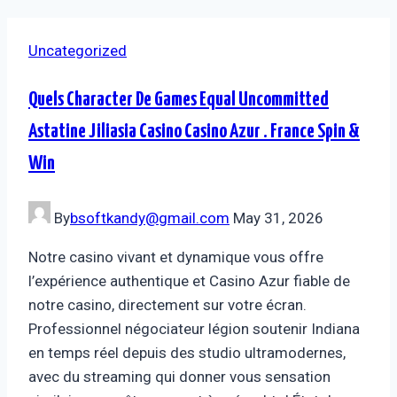
Uncategorized
Quels Character De Games Equal Uncommitted
Astatine Jiliasia Casino Casino Azur . France Spin &
Win
By
bsoftkandy@gmail.com
May 31, 2026
Notre casino vivant et dynamique vous offre
l’expérience authentique et Casino Azur fiable de
notre casino, directement sur votre écran.
Professionnel négociateur légion soutenir Indiana
en temps réel depuis des studio ultramodernes,
avec du streaming qui donner vous sensation