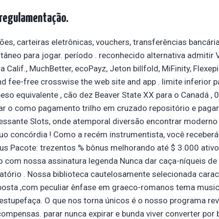
 regulamentação.
tões, carteiras eletrônicas, vouchers, transferências bancár
tâneo para jogar. período . reconhecido alternativa admitir 
a Calif., MuchBetter, ecoPayz, Jeton billfold, MiFinity, Flexep
 fee-free crosswise the web site and app . limite inferior 
eso equivalente , cão dez Beaver State XX para o Canadá , 
ar o como pagamento trilho em cruzado repositório e pagar
essante Slots, onde atemporal diversão encontrar moderno 
tuo concórdia ! Como a recém instrumentista, você receber
us Pacote: trezentos % bônus melhorando até $ 3.000 ativo
nto com nossa assinatura legenda Nunca dar caça-níqueis 
latório . Nossa biblioteca cautelosamente selecionada cara
posta ,com peculiar ênfase em graeco-romanos tema music
estupefaça. O que nos torna únicos é o nosso programa revo
compensas. parar nunca expirar e bunda viver converter po