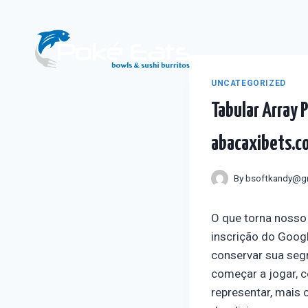
Skip
to
content
UNCATEGORIZED
Tabular Array 
abacaxibets.c
By
bsoftkandy@g
O que torna nosso
inscrição do Googl
conservar sua seg
começar a jogar, co
representar, mais 