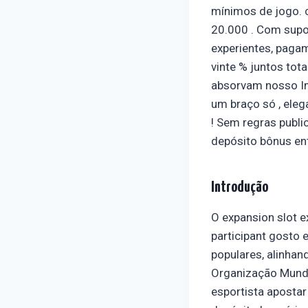
mínimos de jogo. 
20.000 . Com supor
experientes, paga
vinte % juntos tot
absorvam nosso Im
um braço só , eleg
! Sem regras public
depósito bônus ent
Introdução
O expansion slot ex
participant gosto 
populares, alinhan
Organização Mundi
esportista apostar