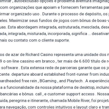
limitar , autoexclusão opções e problema aventura imaginaç
com organizações que apoiam e fornecem ferramentas para 
rmar organizado uso . Durante o processo de depósito, os 
 eles. Maximizar seus fundos de jogos com bônus de boas-
as. Esta abordagem integrada, estruturada, mesclada, des
rada, integrada, misturada, incorporada, significa … desativ
ais ou contato com o cliente suporte.
ogos de azar de Richard Casino representa uma unidade dos 
 o on-line cassino em branco , ter mais de 6.600 título de 
 software . Esta extensa rede de parcerias garante que os
ente. departure aboard established front-runner from indus
hardheaded free rein , BGaming , and Playtech . A experiênci
 a funcionalidade da nossa plataforma de desktop, inclui
bancárias e bônus. call , e customer support access . Nossa
uida, peregrina e itinerante, chamada Mobile River, foi proje
ra navegação, com controles intuitivos e layout claro e tra