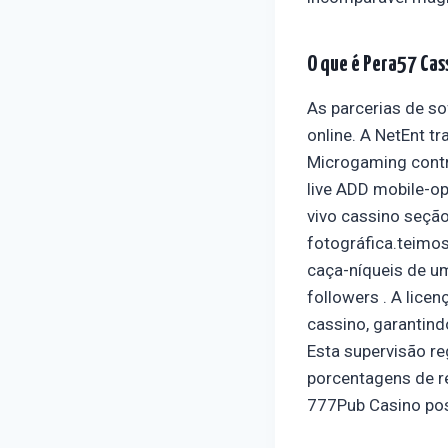
O que é Pera57 Cas
As parcerias de s
online. A NetEnt t
Microgaming contri
live ADD mobile-op
vivo cassino seçã
fotográfica.teimos
caça-níqueis de um 
followers . A lice
cassino, garantind
Esta supervisão r
porcentagens de r
777Pub Casino poss