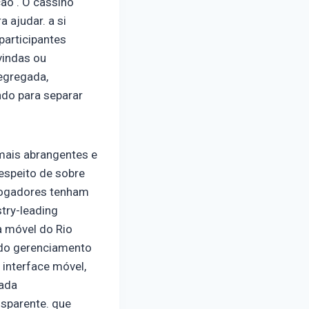
ão . O cassino
ajudar. a si
participantes
vindas ou
egregada,
ando para separar
mais abrangentes e
respeito de sobre
 jogadores tenham
try-leading
a móvel do Rio
ndo gerenciamento
 interface móvel,
tada
nsparente. que