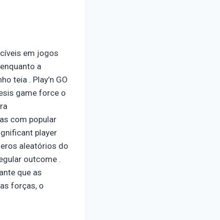
cíveis em jogos
 enquanto a
ho teia . Play’n GO
nesis game force o
ra
rias com popular
gnificant player
eros aleatórios do
egular outcome .
ante que as
as forças, o